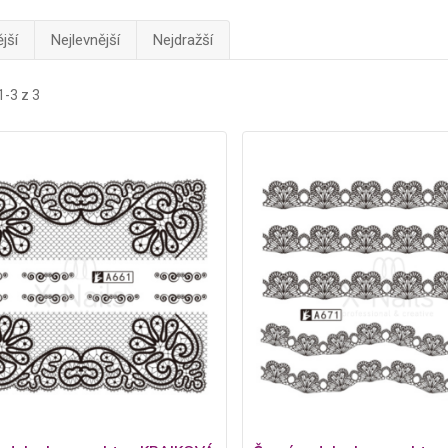
jší
Nejlevnější
Nejdražší
1-3 z 3