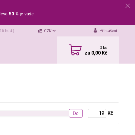
leva
50 %
je vaše.
 16 hod.)
Přihlášení
CZK
0
ks
za
0,00 Kč
Kč
Do