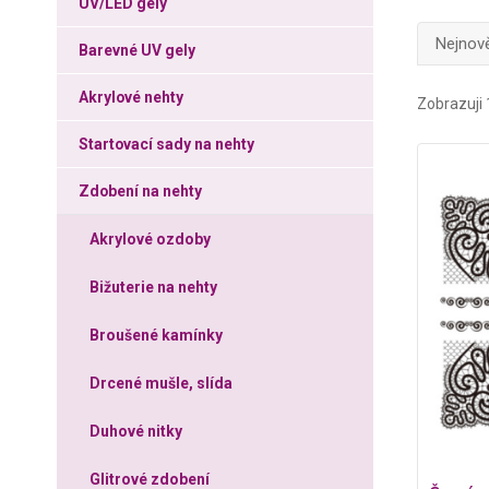
UV/LED gely
Nejnově
Barevné UV gely
Akrylové nehty
Zobrazuji 
Startovací sady na nehty
Zdobení na nehty
Akrylové ozdoby
Bižuterie na nehty
Broušené kamínky
Drcené mušle, slída
Duhové nitky
Glitrové zdobení