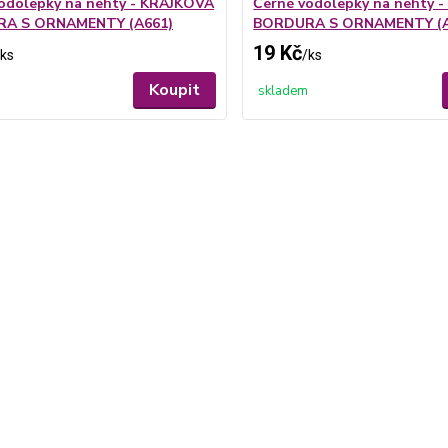
odolepky na nehty - KRAJKOVÁ
Černé vodolepky na nehty 
A S ORNAMENTY (A661)
BORDURA S ORNAMENTY (A
19 Kč
ks
/
ks
Koupit
skladem