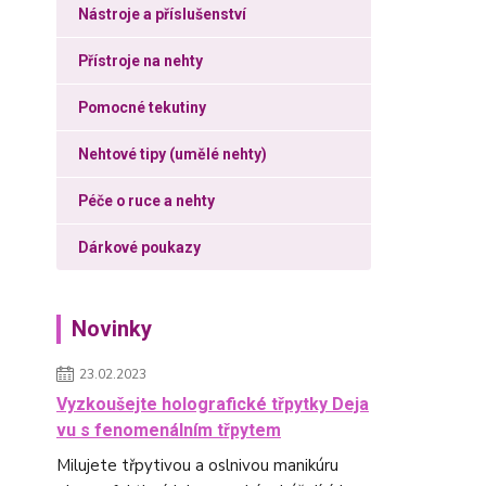
Nástroje a příslušenství
Přístroje na nehty
Pomocné tekutiny
Nehtové tipy (umělé nehty)
Péče o ruce a nehty
Dárkové poukazy
Novinky
23.02.2023
Vyzkoušejte holografické třpytky Deja
vu s fenomenálním třpytem
Milujete třpytivou a oslnivou manikúru