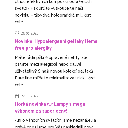
plnou efektivních kompozicí odrážejících
světlo? Pak určitě vyzkoušejte naši
novinku – třpytivé holografické mi...
číst
celé
26.01.2023
Novinka! Hypoalergenní gel laky Hema
free pro alergiky
Máte ráda pěkně upravené nehty, ale
patříte mezi alergické nebo citlivé
uživatelky? S naší novou kolekcí gel laků
Pure line můžete minimalizovat rizik...
číst
celé
27.12.2022
Horká novinka 👉 Lampy s mega
výkonem za super ceny!
Ani o vánočních svátcích jsme nezaháleli a
právě dnes jsme pro Vás naskladnili nové,