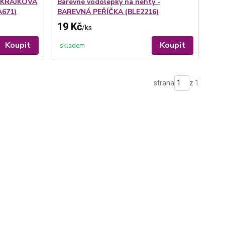
- KRAJKOVÁ
Barevné vodolepky na nehty -
671)
BAREVNÁ PEŘÍČKA (BLE2216)
19 Kč
/
ks
Koupit
Koupit
skladem
strana
z 1