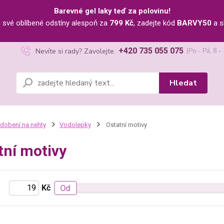
Barevné gel laky teď za polovinu!
u své oblíbené odstíny alespoň za
799 Kč
, zadejte kód
BARVY50
a s
+420 735 055 075
Nevíte si rady? Zavolejte.
(Po - Pá, 8 -
Hledat
dobení na nehty
Vodolepky
Ostatní motivy
tní motivy
Kč
Od