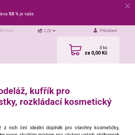
leva
50 %
je vaše.
 16 hod.)
Přihlášení
CZK
0
ks
za
0,00 Kč
deláž, kufřík pro
stky, rozkládací kosmetický
ž z nich činí ideální doplněk pro všechny kosmetičky,
íky
nejen skvělým místem pro uložení vašich oblíbených