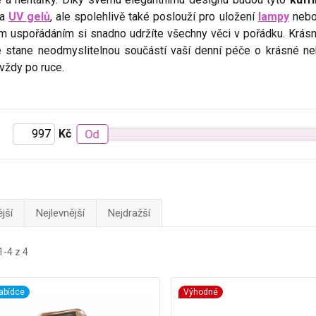
a
UV gelů
, ale spolehlivě také poslouží pro uložení
lampy
neb
m uspořádáním si snadno udržíte všechny věci v pořádku. Krásné 
 stane neodmyslitelnou součástí vaší denní péče o krásné neh
vždy po ruce.
Kč
Od
jší
Nejlevnější
Nejdražší
1-4 z 4
abídce
Výhodné