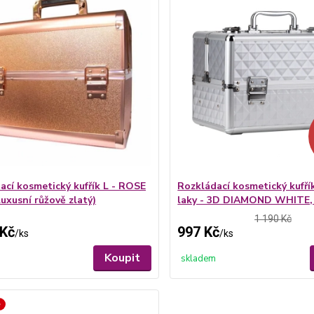
ací kosmetický kufřík L - ROSE
Rozkládací kosmetický kufří
uxusní růžově zlatý)
laky - 3D DIAMOND WHITE, 
1 190 Kč
 Kč
997 Kč
/
ks
/
ks
Koupit
skladem
é