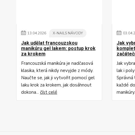
13
.
04
.
2026
X-NAILS NÁVODY
03
.
04
.
Jak udělat francouzskou
Jak vyb
manikúru gel lakem: postup krok
komplet
za krokem
začáteč
Francouzská manikúra je nadčasová
Jak vybr
klasika, která nikdy nevyjde z módy.
lak i pol
Naučte se, jak ji vytvořit pomocí gel
Správná 
laku krok za krokem, jak dosáhnout
každé do
dokona...
číst celé
manikúry.