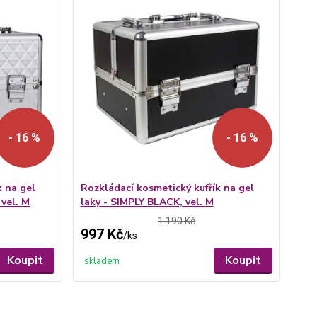
- 16 %
- 16 %
k na gel
Rozkládací kosmetický kufřík na gel
vel. M
laky - SIMPLY BLACK, vel. M
1 190 Kč
997 Kč
/
ks
Koupit
Koupit
skladem