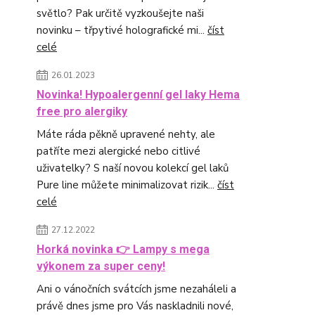
světlo? Pak určitě vyzkoušejte naši
novinku – třpytivé holografické mi...
číst
celé
26.01.2023
Novinka! Hypoalergenní gel laky Hema
free pro alergiky
Máte ráda pěkně upravené nehty, ale
patříte mezi alergické nebo citlivé
uživatelky? S naší novou kolekcí gel laků
Pure line můžete minimalizovat rizik...
číst
celé
27.12.2022
Horká novinka 👉 Lampy s mega
výkonem za super ceny!
Ani o vánočních svátcích jsme nezaháleli a
právě dnes jsme pro Vás naskladnili nové,