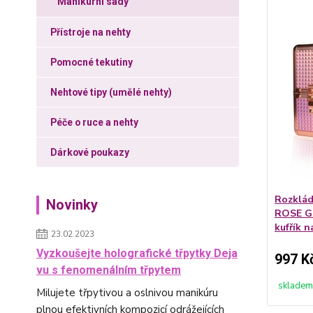
Manikúrní sady
Přístroje na nehty
Pomocné tekutiny
Nehtové tipy (umělé nehty)
Péče o ruce a nehty
Dárkové poukazy
Rozklád
Novinky
ROSE GO
kufřík n
23.02.2023
Vyzkoušejte holografické třpytky Deja
997 K
vu s fenomenálním třpytem
skladem
Milujete třpytivou a oslnivou manikúru
plnou efektivních kompozicí odrážejících