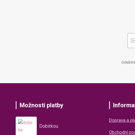
Odebíre
Možnosti platby
Informa
Doprava a pl
Dobírkou
Obchodní po