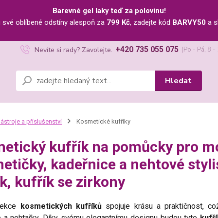
Barevné gel laky teď za polovinu!
u své oblíbené odstíny alespoň za
799 Kč
, zadejte kód
BARVY50
a s
+420 735 055 075
Nevíte si rady? Zavolejte.
(Po - Pá, 8 -
Hledat
ástroje a příslušenství
Kosmetické kufříky
etický kufřík na pomůcky pro mo
etičky, kadeřnice a nehtové styli
k, kufřík se zirkony
lekce
kosmetických kufříků
spojuje krásu a praktičnost, co
e a nehtařky. Díky svému elegantnímu designu budou tyto
kufř