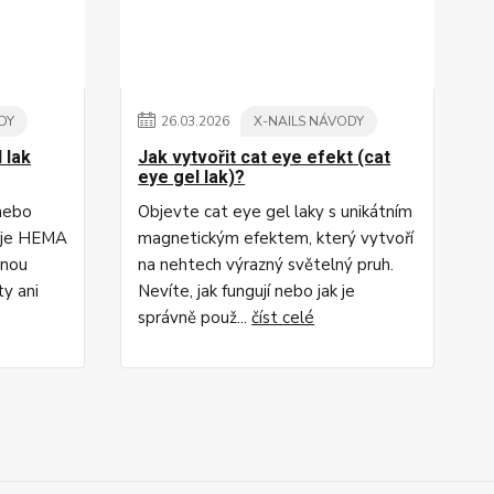
DY
26
.
03
.
2026
X-NAILS NÁVODY
 lak
Jak vytvořit cat eye efekt (cat
eye gel lak)?
 nebo
Objevte cat eye gel laky s unikátním
o je HEMA
magnetickým efektem, který vytvoří
rnou
na nehtech výrazný světelný pruh.
ty ani
Nevíte, jak fungují nebo jak je
správně použ...
číst celé