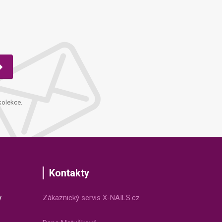
kolekce.
Kontakty
v
Zákaznický servis X-NAILS.cz