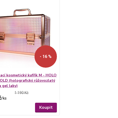
- 16 %
ací kosmetický kufřík M - HOLO
LD (holografický růžovozlatý
a gel laky)
1 190 Kč
č
/
ks
Koupit