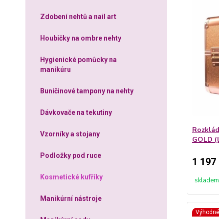
Zdobení nehtů a nail art
Houbičky na ombre nehty
Hygienické pomůcky na
manikúru
Buničinové tampony na nehty
Dávkovače na tekutiny
Rozklád
Vzorníky a stojany
GOLD (l
Podložky pod ruce
1 197
Kosmetické kufříky
skladem
Manikúrní nástroje
Výhodn