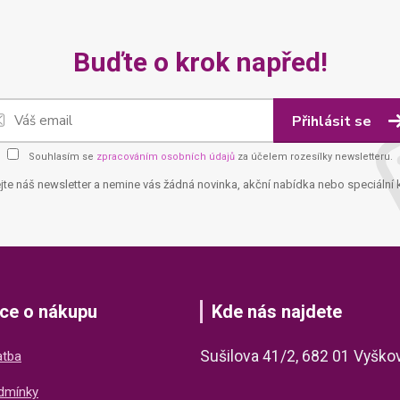
Buďte o krok napřed!
Přihlásit se
Souhlasím se
zpracováním osobních údajů
za účelem rozesílky newsletteru.
jte náš newsletter a nemine vás žádná novinka, akční nabídka nebo speciální 
ce o nákupu
Kde nás najdete
Sušilova 41/2, 682 01 Vyško
atba
dmínky