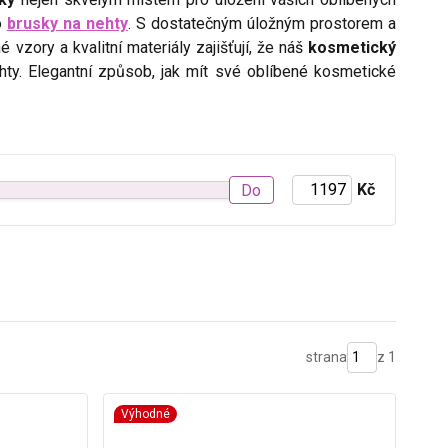
o
brusky na nehty
. S dostatečným úložným prostorem a
vzory a kvalitní materiály zajišťují, že náš
kosmetický
ty. Elegantní způsob, jak mít své oblíbené kosmetické
Kč
Do
strana
z 1
Výhodné