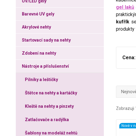
UV/LED gely
gel laků
Barevné UV gely
praktický
kufřík
se
Akrylové nehty
produkty 
Startovací sady na nehty
Zdobení na nehty
Cena:
Nástroje a příslušenství
Pilníky a leštičky
Nejnově
Štětce na nehty a kartáčky
Kleště na nehty a pinzety
Zobrazuji 
Zatlačovače a radýlka
Nově v n
Šablony na modeláž nehtů