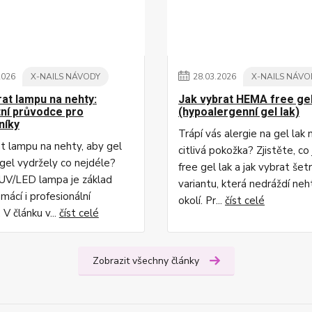
2026
X-NAILS NÁVODY
28
.
03
.
2026
X-NAILS NÁVO
rat lampu na nehty:
Jak vybrat HEMA free gel
ní průvodce pro
(hypoalergenní gel lak)
níky
Trápí vás alergie na gel lak
at lampu na nehty, aby gel
citlivá pokožka? Zjistěte, c
ygel vydržely co nejdéle?
free gel lak a jak vybrat šet
UV/LED lampa je základ
variantu, která nedráždí neh
mácí i profesionální
okolí. Pr...
číst celé
 V článku v...
číst celé
Zobrazit všechny články