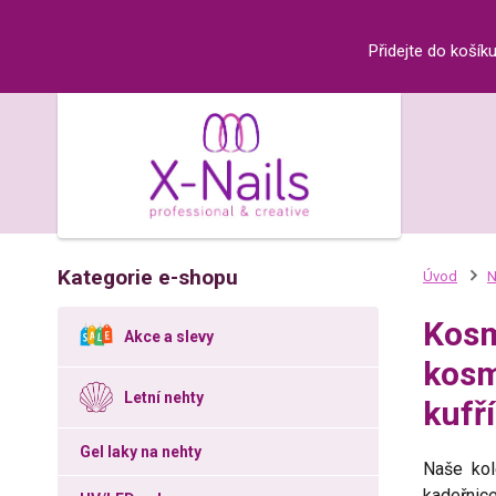
Přidejte do košík
Kategorie e-shopu
Úvod
N
Kosm
Akce a slevy
kosm
Letní nehty
kufří
Gel laky na nehty
Naše ko
kadeřnic