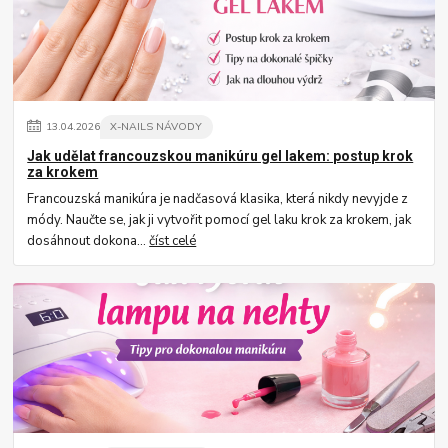
13
.
04
.
2026
X-NAILS NÁVODY
Jak udělat francouzskou manikúru gel lakem: postup krok
za krokem
Francouzská manikúra je nadčasová klasika, která nikdy nevyjde z
módy. Naučte se, jak ji vytvořit pomocí gel laku krok za krokem, jak
dosáhnout dokona...
číst celé