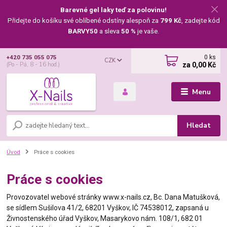
Barevné gel laky teď za polovinu!
Přidejte do košíku své oblíbené odstíny alespoň za
799 Kč
, zadejte kód
BARVY50
a sleva
50 %
je vaše.
0
ks
+420 735 055 075
CZK
za
0,00 Kč
(Po - Pá, 8 - 16 hod.)
Menu
Hledat
Úvod
Práce s cookies
Práce s cookies
Provozovatel webové stránky www.x-nails.cz, Bc. Dana Matušková,
se sídlem Sušilova 41/2, 68201 Vyškov, IČ 74538012, zapsaná u
Živnostenského úřad Vyškov, Masarykovo nám. 108/1, 682 01