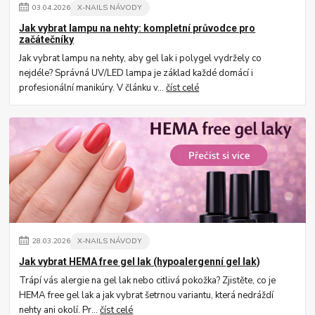
03
.
04
.
2026
X-NAILS NÁVODY
Jak vybrat lampu na nehty: kompletní průvodce pro
začátečníky
Jak vybrat lampu na nehty, aby gel lak i polygel vydržely co
nejdéle? Správná UV/LED lampa je základ každé domácí i
profesionální manikúry. V článku v...
číst celé
28
.
03
.
2026
X-NAILS NÁVODY
Jak vybrat HEMA free gel lak (hypoalergenní gel lak)
Trápí vás alergie na gel lak nebo citlivá pokožka? Zjistěte, co je
HEMA free gel lak a jak vybrat šetrnou variantu, která nedráždí
nehty ani okolí. Pr...
číst celé