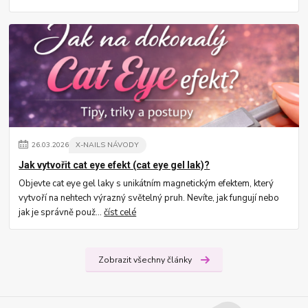
26
.
03
.
2026
X-NAILS NÁVODY
Jak vytvořit cat eye efekt (cat eye gel lak)?
Objevte cat eye gel laky s unikátním magnetickým efektem, který
vytvoří na nehtech výrazný světelný pruh. Nevíte, jak fungují nebo
jak je správně použ...
číst celé
Zobrazit všechny články