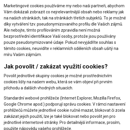
Marketingové cookies používáme my nebo naši partneři, abychom
Vám dokázali zobrazit co nejrelevantnější obsah nebo reklamy jak
na našich stránkách, tak na stránkách třetích subjektů. To je možné
díky vytváření tzv. pseudonymizovaného profilu dle Vašich zájmů.
Ale nebojte, tímto profilováním zpravidla není možná
bezprostřední identifikace Vaší osoby, protože jsou používány
pouze pseudonymizované údaje. Pokud nevyjádříte souhlas s
těmito cookies, neuvidíte v reklamních sděleních obsah ušitý na
míru Vašim zájmům.
Jak povolit / zakázat využití cookies?
Povolit jednotlivé skupiny cookies je možné prostřednictvím
cookies lišty na našem webu, která se vám objeví při prvním
příchodu a dalších vhodných situacích.
Standardní webové prohlížeče (Internet Explorer, Mozilla Firefox,
Google Chrome apod.) podporují správu cookies. V rámci nastavení
prohlížečů můžete jednotlivé cookie ručně mazat, blokovat či zcela
zakázat jejich použití, lze je také blokovat nebo povolit jen pro
jednotlivé internetové stránky. Pro detailnější informace, prosím,
použijte nápovědu vašeho prohlížeče.