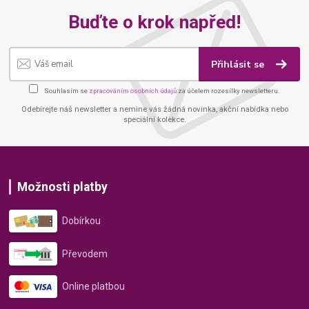
Buďte o krok napřed!
Přihlásit se
Souhlasím se
zpracováním osobních údajů
za účelem rozesílky newsletteru.
Odebírejte náš newsletter a nemine vás žádná novinka, akční nabídka nebo
speciální kolekce.
Možnosti platby
Dobírkou
Převodem
Online platbou