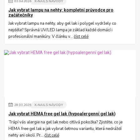
03
.
04
.
2026
X-NAILS NÁVODY
Jak vybrat lampu na nehty: kompletní průvodce pro
začátečníky
Jak vybrat lampu na nehty, aby gel lak i polygel vydržely co
nejdéle? Správná UV/LED lampa je základ každé domácí i
profesionální manikúry. V článku v...
číst celé
28
.
03
.
2026
X-NAILS NÁVODY
Jak vybrat HEMA free gel lak (hypoalergenní gel lak)
Trápí vás alergie na gel lak nebo citlivá pokožka? Zjistěte, co je
HEMA free gel lak a jak vybrat šetrnou variantu, která nedráždí
nehty ani okolí. Pr...
číst celé