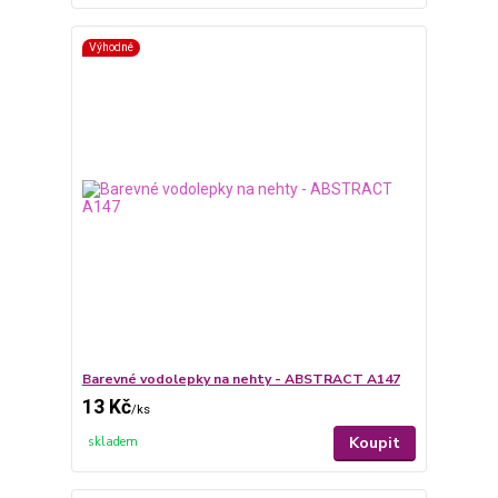
Výhodné
Barevné vodolepky na nehty - ABSTRACT A147
13 Kč
/
ks
Koupit
skladem