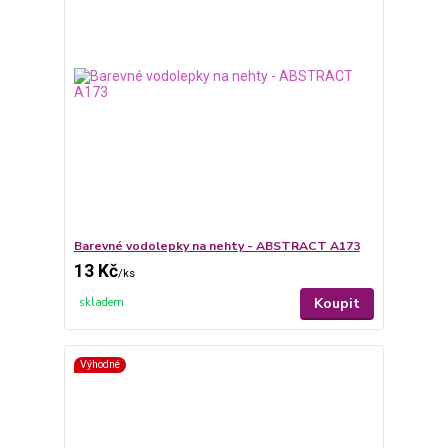
Barevné vodolepky na nehty - ABSTRACT A173
13 Kč
/
ks
Koupit
skladem
Výhodné