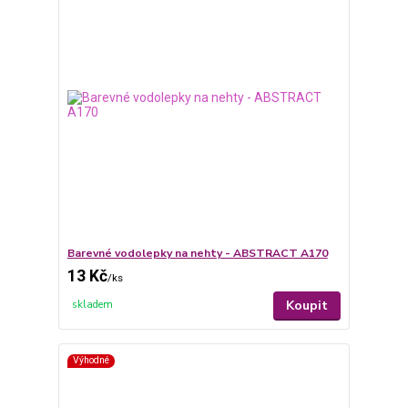
Barevné vodolepky na nehty - ABSTRACT A170
13 Kč
/
ks
Koupit
skladem
Výhodné