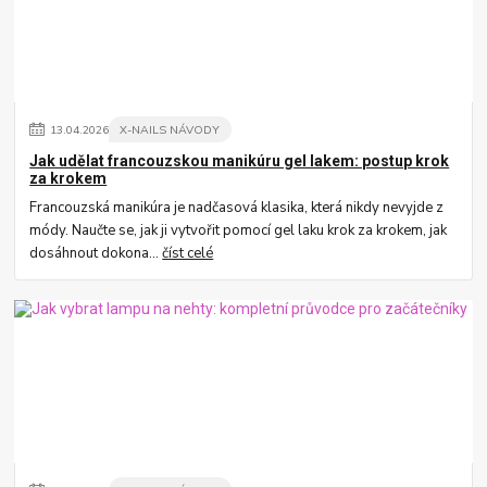
13
.
04
.
2026
X-NAILS NÁVODY
Jak udělat francouzskou manikúru gel lakem: postup krok
za krokem
Francouzská manikúra je nadčasová klasika, která nikdy nevyjde z
módy. Naučte se, jak ji vytvořit pomocí gel laku krok za krokem, jak
dosáhnout dokona...
číst celé