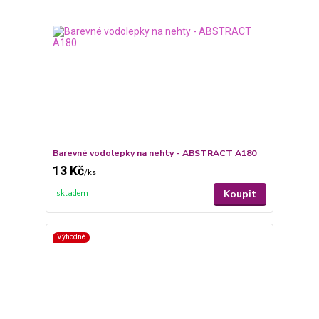
Barevné vodolepky na nehty - ABSTRACT A180
13 Kč
/
ks
Koupit
skladem
Výhodné