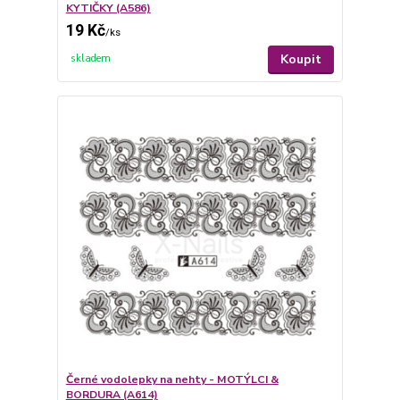
KYTIČKY (A586)
19 Kč
/
ks
Koupit
skladem
Černé vodolepky na nehty - MOTÝLCI &
BORDURA (A614)