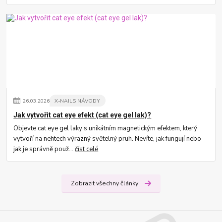
26
.
03
.
2026
X-NAILS NÁVODY
Jak vytvořit cat eye efekt (cat eye gel lak)?
Objevte cat eye gel laky s unikátním magnetickým efektem, který
vytvoří na nehtech výrazný světelný pruh. Nevíte, jak fungují nebo
jak je správně použ...
číst celé
Zobrazit všechny články