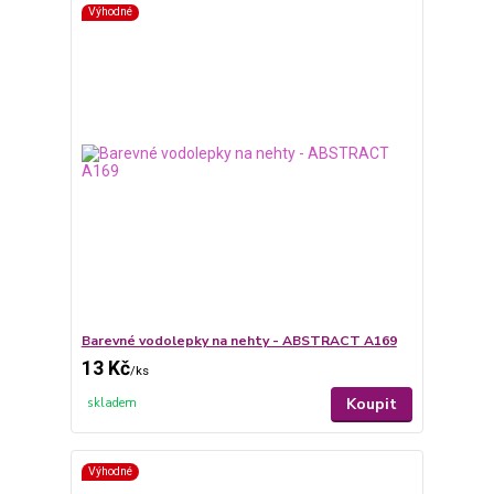
Výhodné
Barevné vodolepky na nehty - ABSTRACT A169
13 Kč
/
ks
Koupit
skladem
Výhodné