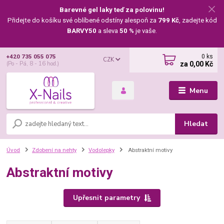
Barevné gel laky teď za polovinu!
Přidejte do košíku své oblíbené odstíny alespoň za
799 Kč
, zadejte kód
BARVY50
a sleva
50 %
je vaše.
0
ks
+420 735 055 075
CZK
za
0,00 Kč
(Po - Pá, 8 - 16 hod.)
Menu
Hledat
Úvod
Zdobení na nehty
Vodolepky
Abstraktní motivy
Abstraktní motivy
Upřesnit parametry