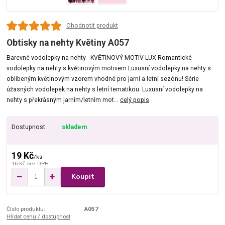
Ohodnotit produkt
Obtisky na nehty Květiny A057
Barevné vodolepky na nehty - KVĚTINOVÝ MOTIV LUX Romantické
vodolepky na nehty s květinovým motivem Luxusní vodolepky na nehty s
oblíbeným květinovým vzorem vhodné pro jarní a letní sezónu! Série
úžasných vodolepek na nehty s letní tematikou. Luxusní vodolepky na
nehty s překrásným jarním/letním mot...
celý popis
Dostupnost
skladem
19 Kč
/
ks
16 Kč
bez DPH
Koupit
Číslo produktu:
A057
Hlídat cenu / dostupnost