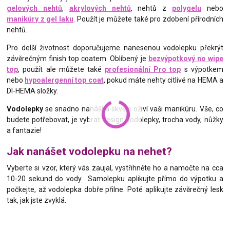
gelových nehtů
,
akrylových nehtů
, nehtů z
polygelu
nebo
manikúry z gel laku
. Použít je můžete také pro zdobení přírodních
nehtů.
Pro delší životnost doporučujeme nanesenou vodolepku překrýt
závěrečným finish top coatem. Oblíbený je
bezvýpotkový no wipe
top
, použít ale můžete také
profesionální Pro top
s výpotkem
nebo
hypoalergenní top coat
, pokud máte nehty citlivé na HEMA a
DI-HEMA složky.
Vodolepky
se snadno nanáší a skvěle oživí vaši manikúru. Vše, co
budete potřebovat, je vybrat design vodolepky, trocha vody, nůžky
a fantazie!
Jak nanášet vodolepku na nehet?
Vyberte si vzor, který vás zaujal, vystřihněte ho a namočte na cca
10-20 sekund do vody. Samolepku aplikujte přímo do výpotku a
počkejte, až vodolepka dobře přilne. Poté aplikujte závěrečný lesk
tak, jak jste zvyklá.