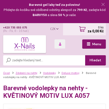
Barevné gel laky teď za polovinu!
Přidejte do košíku své oblíbené odstíny alespoň za
799 Kč
, zadejte kód
BARVY50
a sleva
50 %
je vaše.
0
ks
+420 735 055 075
CZK
za
0,00 Kč
(Po - Pá, 8 - 16 hod.)
Menu
Hledat
Úvod
Zdobení na nehty
Vodolepky
Deluxe motivy
Barevné
vodolepky na nehty - KVĚTINOVÝ MOTIV LUX A057
Barevné vodolepky na nehty -
KVĚTINOVÝ MOTIV LUX A057