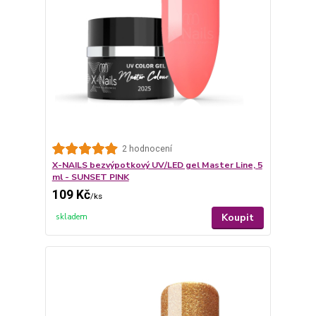
2 hodnocení
X-NAILS bezvýpotkový UV/LED gel Master Line, 5
ml - SUNSET PINK
109 Kč
/
ks
Koupit
skladem