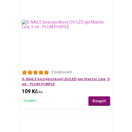
2 hodnocení
X-NAILS bezvýpotkový UV/LED gel Master Line, 5
ml - PLUM PURPLE
109 Kč
/
ks
Koupit
skladem