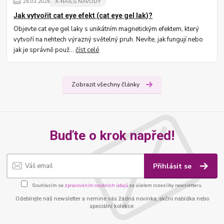
26
.
03
.
2026
X-NAILS NÁVODY
Jak vytvořit cat eye efekt (cat eye gel lak)?
Objevte cat eye gel laky s unikátním magnetickým efektem, který
vytvoří na nehtech výrazný světelný pruh. Nevíte, jak fungují nebo
jak je správně použ...
číst celé
Zobrazit všechny články
Buďte o krok napřed!
Přihlásit se
Souhlasím se
zpracováním osobních údajů
za účelem rozesílky newsletteru.
Odebírejte náš newsletter a nemine vás žádná novinka, akční nabídka nebo
speciální kolekce.