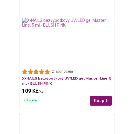
2 hodnocení
X-NAILS bezvýpotkový UV/LED gel Master Line, 5
ml - BLUSH PINK
109 Kč
/
ks
Koupit
skladem