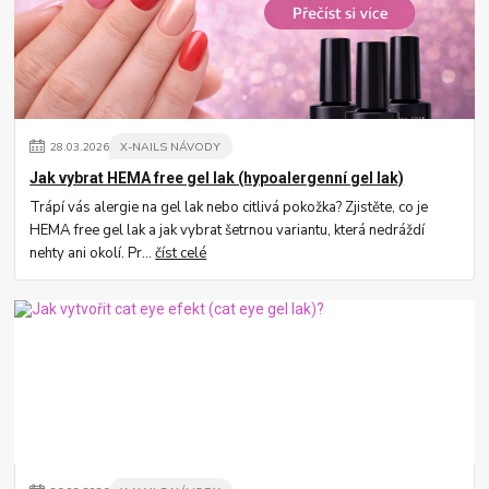
28
.
03
.
2026
X-NAILS NÁVODY
Jak vybrat HEMA free gel lak (hypoalergenní gel lak)
Trápí vás alergie na gel lak nebo citlivá pokožka? Zjistěte, co je
HEMA free gel lak a jak vybrat šetrnou variantu, která nedráždí
nehty ani okolí. Pr...
číst celé