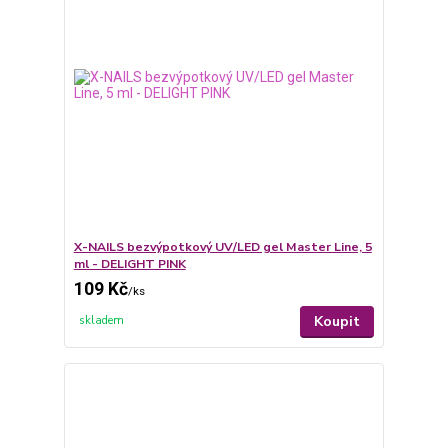
X-NAILS bezvýpotkový UV/LED gel Master Line, 5
ml - DELIGHT PINK
109 Kč
/
ks
Koupit
skladem