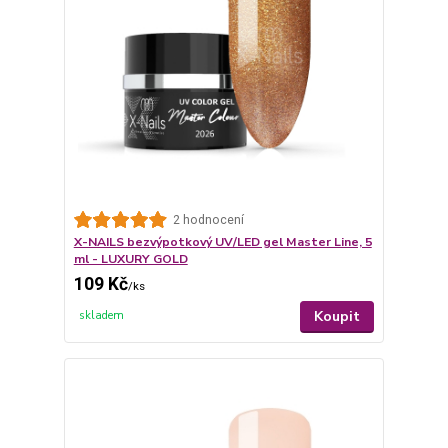
2 hodnocení
X-NAILS bezvýpotkový UV/LED gel Master Line, 5
ml - LUXURY GOLD
109 Kč
/
ks
Koupit
skladem