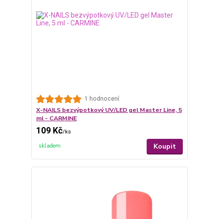
1 hodnocení
X-NAILS bezvýpotkový UV/LED gel Master Line, 5
ml - CARMINE
109 Kč
/
ks
Koupit
skladem