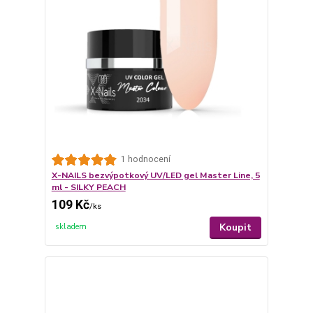
1 hodnocení
X-NAILS bezvýpotkový UV/LED gel Master Line, 5
ml - SILKY PEACH
109 Kč
/
ks
Koupit
skladem