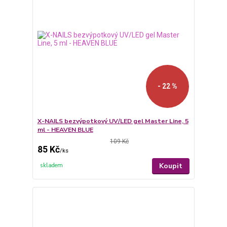
- 22 %
X-NAILS bezvýpotkový UV/LED gel Master Line, 5
ml - HEAVEN BLUE
109 Kč
85 Kč
/
ks
Koupit
skladem