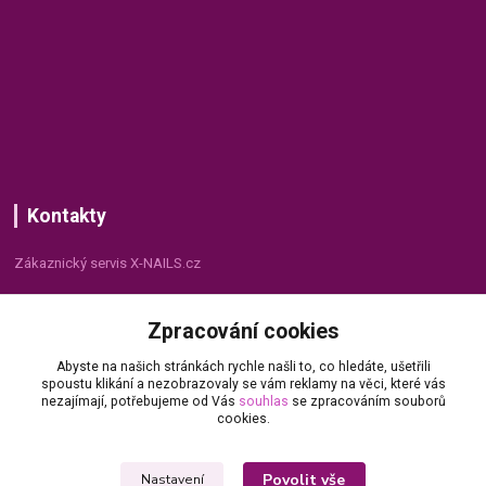
Kontakty
Zákaznický servis X-NAILS.cz
Dana Matušková
Zpracování cookies
+420 735 055 075
(Po - Pá, 8 - 16 hod.)
Abyste na našich stránkách rychle našli to, co hledáte, ušetřili
spoustu klikání a nezobrazovaly se vám reklamy na věci, které vás
info@x-nails.cz
nezajímají, potřebujeme od Vás
souhlas
se zpracováním souborů
cookies.
Povolit vše
Nastavení