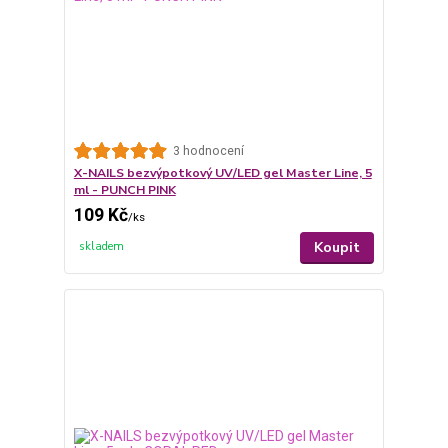
3 hodnocení
X-NAILS bezvýpotkový UV/LED gel Master Line, 5
ml - PUNCH PINK
109 Kč
/
ks
Koupit
skladem