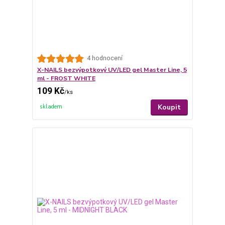
4 hodnocení
X-NAILS bezvýpotkový UV/LED gel Master Line, 5
ml - FROST WHITE
109 Kč
/
ks
Koupit
skladem