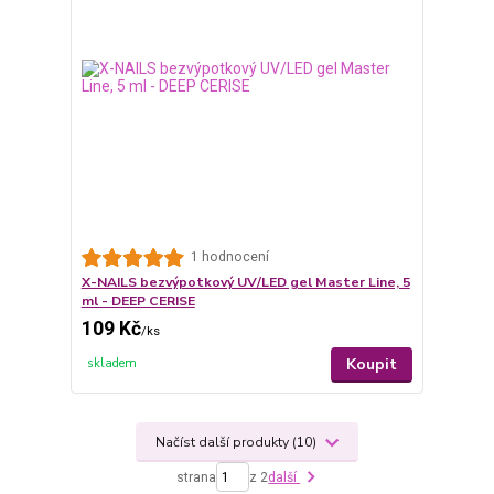
1 hodnocení
X-NAILS bezvýpotkový UV/LED gel Master Line, 5
ml - DEEP CERISE
109 Kč
/
ks
Koupit
skladem
Načíst další produkty (10)
strana
z 2
další