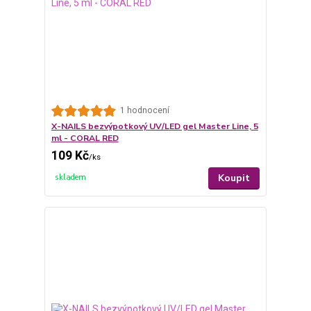
1 hodnocení
X-NAILS bezvýpotkový UV/LED gel Master Line, 5
ml - CORAL RED
109 Kč
/
ks
Koupit
skladem