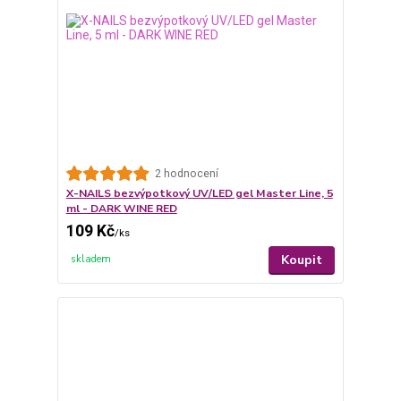
2 hodnocení
X-NAILS bezvýpotkový UV/LED gel Master Line, 5
ml - DARK WINE RED
109 Kč
/
ks
Koupit
skladem