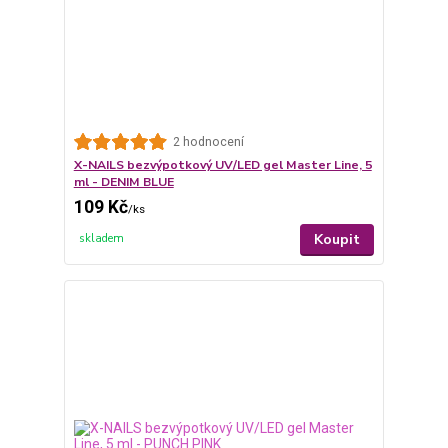
2 hodnocení
X-NAILS bezvýpotkový UV/LED gel Master Line, 5
ml - DENIM BLUE
109 Kč
/
ks
Koupit
skladem