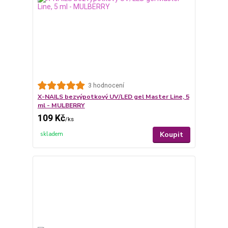
3 hodnocení
X-NAILS bezvýpotkový UV/LED gel Master Line, 5
ml - MULBERRY
109 Kč
/
ks
Koupit
skladem