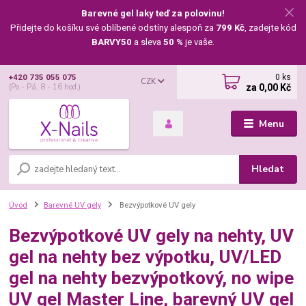
Barevné gel laky teď za polovinu!
Přidejte do košíku své oblíbené odstíny alespoň za
799 Kč
, zadejte kód
BARVY50
a sleva
50 %
je vaše.
0
ks
+420 735 055 075
CZK
za
0,00 Kč
(Po - Pá, 8 - 16 hod.)
Menu
Hledat
Úvod
Barevné UV gely
Bezvýpotkové UV gely
Bezvýpotkové UV gely na nehty, UV
gel na nehty bez výpotku, UV/LED
gel na nehty bezvýpotkový, no wipe
UV gel Master Line, barevný UV gel