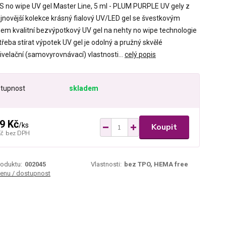
S no wipe UV gel Master Line, 5 ml - PLUM PURPLE UV gely z
ejnovější kolekce krásný fialový UV/LED gel se švestkovým
em kvalitní bezvýpotkový UV gel na nehty no wipe technologie
třeba stírat výpotek UV gel je odolný a pružný skvělé
velační (samovyrovnávací) vlastnosti...
celý popis
tupnost
skladem
9 Kč
/
ks
Koupit
Kč
bez DPH
roduktu:
002045
Vlastnosti:
bez TPO, HEMA free
cenu / dostupnost