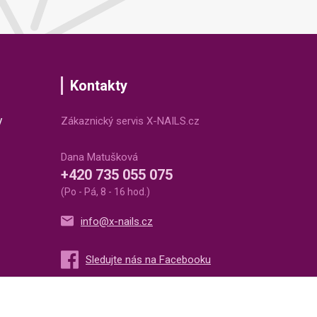
Kontakty
v
Zákaznický servis X-NAILS.cz
Dana Matušková
+420 735 055 075
(Po - Pá, 8 - 16 hod.)
info@x-nails.cz