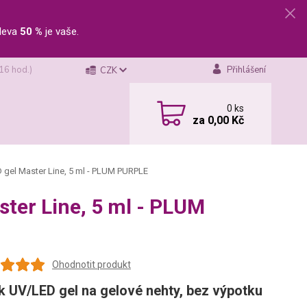
leva
50 %
je vaše.
 16 hod.)
Přihlášení
CZK
0
ks
za
0,00 Kč
gel Master Line, 5 ml - PLUM PURPLE
ter Line, 5 ml - PLUM
Ohodnotit produkt
k UV/LED gel na gelové nehty, bez výpotku