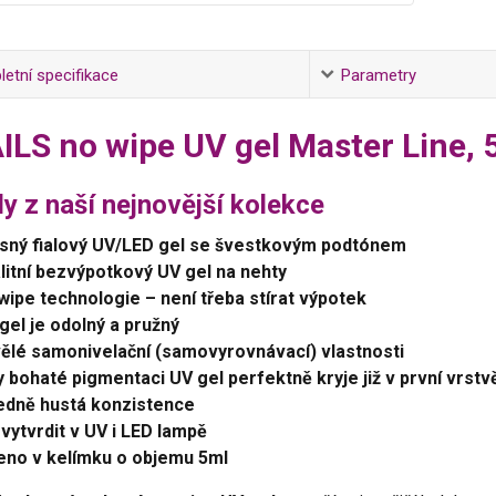
etní specifikace
Parametry
ILS no wipe UV gel Master Line,
y z naší nejnovější kolekce
sný fialový UV/LED gel se švestkovým podtónem
litní bezvýpotkový UV gel na nehty
wipe technologie – není třeba stírat výpotek
gel je odolný a pružný
ělé samonivelační (samovyrovnávací) vlastnosti
y bohaté pigmentaci UV gel perfektně kryje již v první vrstv
edně hustá konzistence
 vytvrdit v UV i LED lampě
eno v kelímku o objemu 5ml