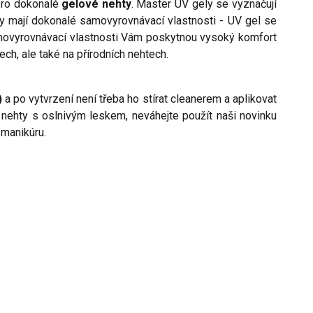
pro dokonalé
gelové nehty
. Master UV gely se vyznačují
ely mají dokonalé samovyrovnávací vlastnosti - UV gel se
samovyrovnávací vlastnosti Vám poskytnou vysoký komfort
ech, ale také na přírodních nehtech.
)
a po vytvrzení není třeba ho stírat cleanerem a aplikovat
nehty s oslnivým leskem, neváhejte použít naši novinku
 manikúru.