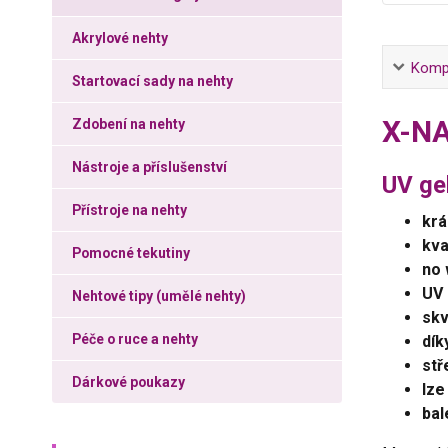
Akrylové nehty
Kompl
Startovací sady na nehty
X-NA
Zdobení na nehty
Nástroje a příslušenství
UV gel
Přístroje na nehty
krá
kva
Pomocné tekutiny
no 
UV 
Nehtové tipy (umělé nehty)
skv
Péče o ruce a nehty
dík
stř
Dárkové poukazy
lze
bal