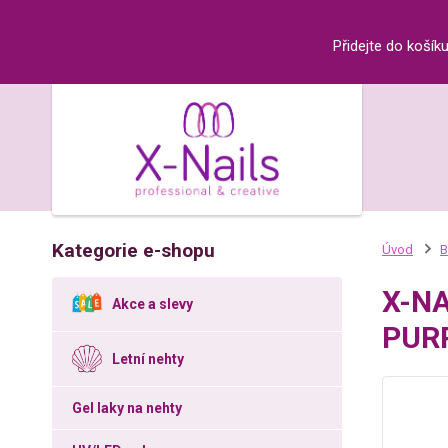
Přidejte do košík
Kategorie e-shopu
Úvod
B
X-NA
Akce a slevy
PUR
Letní nehty
Gel laky na nehty