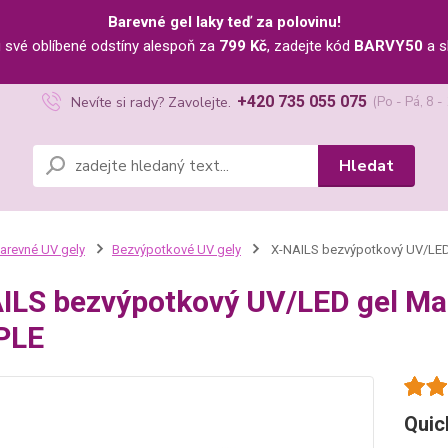
Barevné gel laky teď za polovinu!
u své oblíbené odstíny alespoň za
799 Kč
, zadejte kód
BARVY50
a s
+420 735 055 075
Nevíte si rady? Zavolejte.
(Po - Pá, 8 -
Hledat
arevné UV gely
Bezvýpotkové UV gely
X-NAILS bezvýpotkový UV/LED 
ILS bezvýpotkový UV/LED gel Mas
PLE
Quic