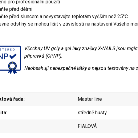
eno pro profesionální použití
aňte před dětmi
aňte před sluncem a nevystavujte teplotám vyšším než 25°C
evné odstíny se mohou lišit v závislosti na nastavení Vašeho mo
Všechny UV gely a gel laky značky X-NAILS jsou regi
přípravků (CPNP).
Neobsahují nebezpečné látky a nejsou testovány na z
ktová řada
Master line
ita
středně hustý
FIALOVÁ