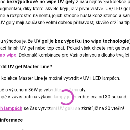
ine
bezvýpotkové no wipe UV gely
z naší nejnovější kolekce 
igmentací, díky které skvěle kryjí již v první vrstvě. UV/LED g
ine a rozprostře na nehtu, jejich středně hustá konzistence a 
. UV gely mají současně velmi dobrou přilnavost, skvěle drží na tip
u výhodou je, že
UV gel je bez výpotku (no wipe technologie
ací finish UV gel nebo top coat. Pokud však chcete mít gelové 
no wipe
. Dokonalá kombinace pro Vaši oslnivou a dlouho trvající
rdit UV gel Master Line?
 kolekce Master Line je možné vytvrdit v UV i LED lampách.
ě s výkonem 36W je vytvrdíte za 2 minuty.
pě v závislosti na výkonu lampy je vytvrdíte cca od 30 sekund.
ch lampách
se čas vytvrzení UV gelu se zkrátí již na 20 vteřin!
 informace