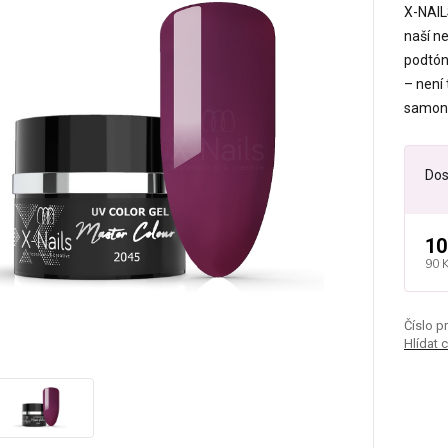
X-NAIL
naší n
podtón
– není 
samoni
Dos
10
90 
Číslo p
Hlídat 