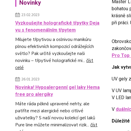
Master L
Novinky
bohatou p
23.02.2023
krásně sl
při práci
Vyzkoušejte holografické třpytky Deja
vu s fenomenálním třpytem
Milujete třpytivou a oslnivou manikúru
Obrovsko
plnou efektivních kompozicí odrážejících
zakončov
světlo? Pak určitě vyzkoušejte naši
Pro Top 
novinku – třpytivé holografické mi...
číst
Jak vytv
celé
UV gely z
26.01.2023
Novinka! Hypoalergenní gel laky Hema
V UV lamp
free pro alergiky
V LED lam
Máte ráda pěkně upravené nehty, ale
V
duální
patříte mezi alergické nebo citlivé
uživatelky? S naší novou kolekcí gel laků
Důležité
Pure line můžete minimalizovat rizik...
číst