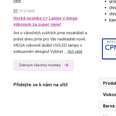
celé
urč
chr
27.12.2022
chr
Horká novinka 👉 Lampy s mega
bar
výkonem za super ceny!
Ani o vánočních svátcích jsme nezaháleli a
právě dnes jsme pro Vás naskladnili nové,
MEGA výkonné duální UV/LED lampy v
exkluzivním designu! Vybírat ...
číst celé
Zobrazit všechny novinky
Produ
Přidejte se k nám na síti!
Viskoz
Barva