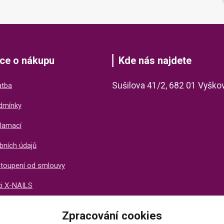
ce o nákupu
Kde nás najdete
Sušilova 41/2, 682 01 Vyško
atba
dmínky
lamací
bních údajů
stoupení od smlouvy
ti X-NAILS
ich zákazníků
Zpracování cookies