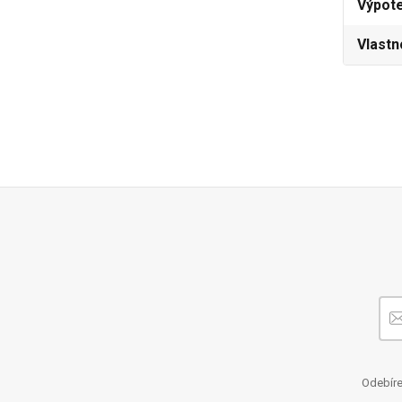
Výpot
Vlastn
Odebíre