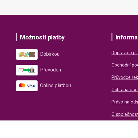
Možnosti platby
Informa
Doprava a pl
Dobírkou
Obchodní po
Převodem
Průvodce rek
Online platbou
Ochrana oso
Právo na od
O společnos
Recenze naš