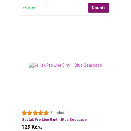
Koupit
skladem
6 hodnocení
Gel lak Pro Line 5 ml – Blue Seascape
129 Kč
/
ks