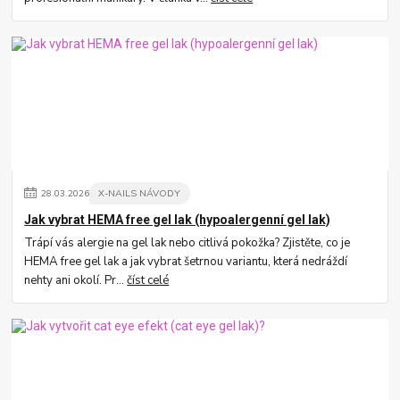
28
.
03
.
2026
X-NAILS NÁVODY
Jak vybrat HEMA free gel lak (hypoalergenní gel lak)
Trápí vás alergie na gel lak nebo citlivá pokožka? Zjistěte, co je
HEMA free gel lak a jak vybrat šetrnou variantu, která nedráždí
nehty ani okolí. Pr...
číst celé