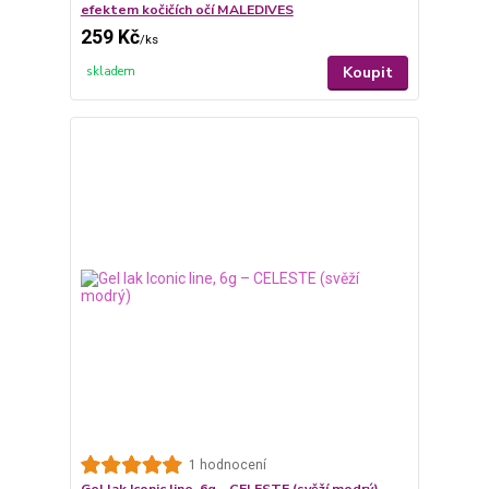
efektem kočičích očí MALEDIVES
259 Kč
/
ks
Koupit
skladem
1 hodnocení