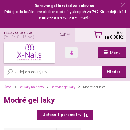
Barevné gel laky teď za polovinu!
Přidejte do košíku své oblíbené odstíny alespoň za
799 Kč
, zadejte kód
BARVY50
a sleva
50 %
je vaše.
0
ks
+420 735 055 075
CZK
za
0,00 Kč
(Po - Pá, 8 - 16 hod.)
Menu
Hledat
Úvod
Gel laky na nehty
Barevné gel laky
Modré gel laky
Modré gel laky
Upřesnit parametry