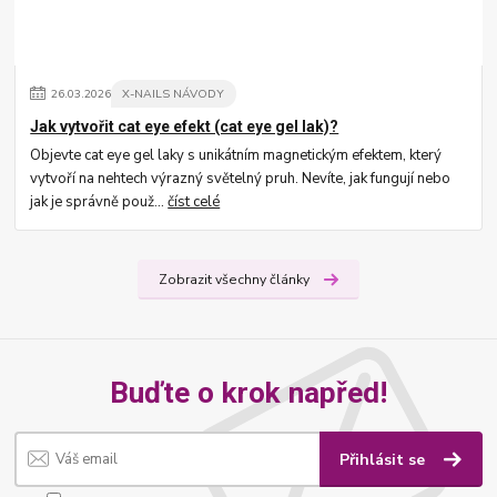
26
.
03
.
2026
X-NAILS NÁVODY
Jak vytvořit cat eye efekt (cat eye gel lak)?
Objevte cat eye gel laky s unikátním magnetickým efektem, který
vytvoří na nehtech výrazný světelný pruh. Nevíte, jak fungují nebo
jak je správně použ...
číst celé
Zobrazit všechny články
Buďte o krok napřed!
Přihlásit se