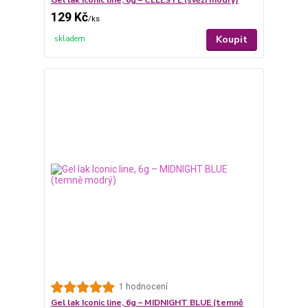
Gel lak Iconic line, 6g – CELESTE (svěží modrý)
129 Kč
/
ks
Koupit
skladem
1 hodnocení
Gel lak Iconic line, 6g – MIDNIGHT BLUE (temně