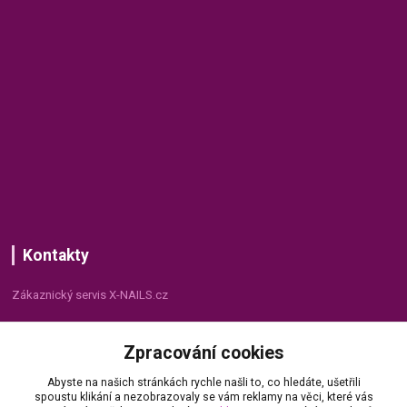
Kontakty
Zákaznický servis X-NAILS.cz
Dana Matušková
Zpracování cookies
+420 735 055 075
(Po - Pá, 8 - 16 hod.)
Abyste na našich stránkách rychle našli to, co hledáte, ušetřili
spoustu klikání a nezobrazovaly se vám reklamy na věci, které vás
info@x-nails.cz