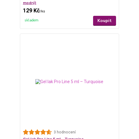
modrý)
129 Kč
/
ks
Koupit
skladem
3 hodnocení