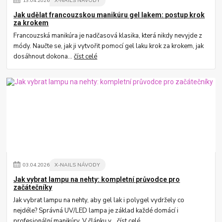
13
.
04
.
2026
X-NAILS NÁVODY
Jak udělat francouzskou manikúru gel lakem: postup krok
za krokem
Francouzská manikúra je nadčasová klasika, která nikdy nevyjde z
módy. Naučte se, jak ji vytvořit pomocí gel laku krok za krokem, jak
dosáhnout dokona...
číst celé
03
.
04
.
2026
X-NAILS NÁVODY
Jak vybrat lampu na nehty: kompletní průvodce pro
začátečníky
Jak vybrat lampu na nehty, aby gel lak i polygel vydržely co
nejdéle? Správná UV/LED lampa je základ každé domácí i
profesionální manikúry. V článku v...
číst celé