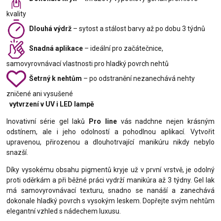
kvality
Dlouhá výdrž
– sytost a stálost barvy až po dobu 3 týdnů
Snadná aplikace
– ideální pro začátečnice,
samovyrovnávací vlastnosti pro hladký povrch nehtů
Šetrný k nehtům
– po odstranění nezanechává nehty
zničené ani vysušené
vytvrzení v UV i LED lampě
Inovativní série gel laků
Pro line
vás nadchne nejen krásným
odstínem, ale i jeho odolností a pohodlnou aplikací. Vytvořit
upravenou, přirozenou a dlouhotrvající manikúru nikdy nebylo
snazší.
Díky vysokému obsahu pigmentů kryje už v první vrstvě, je odolný
proti oděrkám a při běžné práci vydrží manikúra až 3 týdny. Gel lak
má samovyrovnávací texturu, snadno se nanáší a zanechává
dokonale hladký povrch s vysokým leskem. Dopřejte svým nehtům
elegantní vzhled s nádechem luxusu.