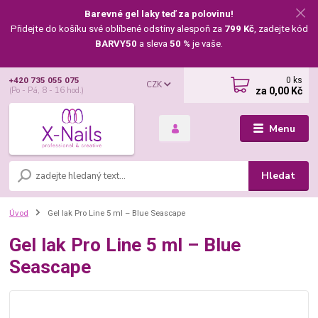
Barevné gel laky teď za polovinu!
Přidejte do košíku své oblíbené odstíny alespoň za
799 Kč
, zadejte kód
BARVY50
a sleva
50 %
je vaše.
0
ks
+420 735 055 075
CZK
za
0,00 Kč
(Po - Pá, 8 - 16 hod.)
Menu
Hledat
Úvod
Gel lak Pro Line 5 ml – Blue Seascape
Gel lak Pro Line 5 ml – Blue
Seascape