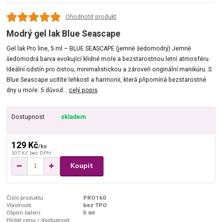
Ohodnotit produkt
Modrý gel lak Blue Seascape
Gel lak Pro line, 5 ml – BLUE SEASCAPE (jemně šedomodrý) Jemně
šedomodrá barva evokující klidné moře a bezstarostnou letní atmosféru.
Ideální odstín pro čistou, minimalistickou a zároveň originální manikúru. S
Blue Seascape ucítíte lehkost a harmonii, která připomíná bezstarostné
dny u moře. 5 důvod...
celý popis
Dostupnost
skladem
129 Kč
/
ks
107 Kč
bez DPH
Koupit
Číslo produktu:
PRO160
Vlastnosti:
bez TPO
Objem balení:
5 ml
Hlídat cenu / dostupnost