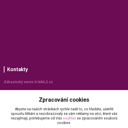
Kontakty
Zákaznický servis X-NAILS.cz
Dana Matušková
Zpracování cookies
+420 735 055 075
(Po - Pá, 8 - 16 hod.)
Abyste na našich stránkách rychle našli to, co hledáte, ušetřili
spoustu klikání a nezobrazovaly se vám reklamy na věci, které vás
info@x-nails.cz
nezajímají, potřebujeme od Vás
souhlas
se zpracováním souborů
cookies.