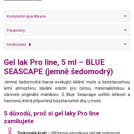
Kompletní specifikace
Parametry
Hodnocení
6
Gel lak Pro line, 5 ml – BLUE
SEASCAPE (jemně šedomodrý)
Jemně šedomodrá barva evokující klidné moře a bezstarostnou
letní atmosféru. Ideální odstín pro čistou, minimalistickou a
zároveň originální manikúru. S Blue Seascape ucítíte lehkost a
harmonii, která připomíná bezstarostné dny u moře.
5 důvodů, proč si gel laky Pro line
zamilujete
Dokonalé krytí
– třífázový výpotkový gel lak prémiové