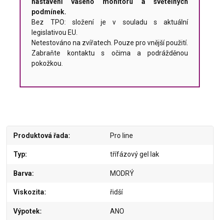
nastavení vašeho monitoru a světelných
podmínek.
Bez TPO: složení je v souladu s aktuální
legislativou EU.
Netestováno na zvířatech. Pouze pro vnější použití.
Zabraňte kontaktu s očima a podrážděnou
pokožkou.
Produktová řada
Pro line
Typ
třífázový gel lak
Barva
MODRÝ
Viskozita
řidší
Výpotek
ANO