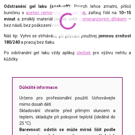
Odstranění gel laku (soak-off):
Povrch lehce zmatni, přilož
buničinu s
aceton removerem na gel lak
, zafixuj fólií na
10–15
minut
a změklý materiál
jemně setři
pomerančovým dřívkem
–
bez násilí, bez poškození nehtu.
Náš tip: Vyhni se strhávání; při pilování používej
jemnou zrnitost
180/240
a pracuj bez tlaku.
Po odstranění gel laku vždy aplikuj
olejíček
pro výživu nehtu a
kůžičky.
Důležité informace:
Určeno pro profesionální použití. Uchovávejte
mimo dosah dětí.
Skladování: chraňte před přímým sluncem a
teplem, skladujte při pokojové teplotě (ideálně do
25 °C).
Barevnost: odstín se může mírně lišit podle