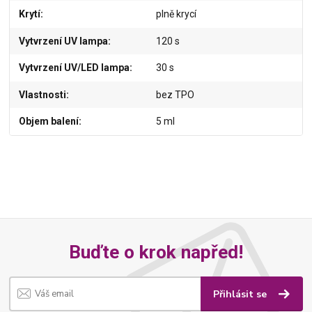
Krytí
plně krycí
Vytvrzení UV lampa
120 s
Vytvrzení UV/LED lampa
30 s
Vlastnosti
bez TPO
Objem balení
5 ml
Buďte o krok napřed!
Přihlásit se