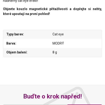
nádherný cat eye efekt!
Objevte kouzlo magnetické přitažlivosti a dopřejte si nehty,
které upoutají na první pohled!
Typy barev
Cat eye
Barva
MODRÝ
Objem balení
8 g
Buďte o krok napřed!