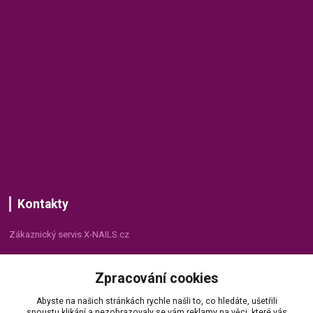
Kontakty
Zákaznický servis X-NAILS.cz
Dana Matušková
Zpracování cookies
+420 735 055 075
(Po - Pá, 8 - 16 hod.)
Abyste na našich stránkách rychle našli to, co hledáte, ušetřili
spoustu klikání a nezobrazovaly se vám reklamy na věci, které vás