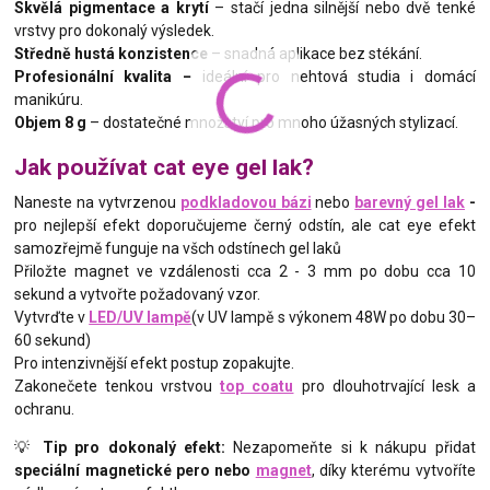
Skvělá pigmentace a krytí
– stačí jedna silnější nebo dvě tenké
vrstvy pro dokonalý výsledek.
Středně hustá konzistence
– snadná aplikace bez stékání.
Profesionální kvalita –
ideální pro nehtová studia i domácí
manikúru.
Objem 8 g
– dostatečné množství pro mnoho úžasných stylizací.
Jak používat cat eye gel lak?
Naneste na vytvrzenou
podkladovou bázi
nebo
barevný gel lak
-
pro nejlepší efekt doporučujeme černý odstín, ale cat eye efekt
samozřejmě funguje na všch odstínech gel laků
Přiložte magnet ve vzdálenosti cca 2 - 3 mm po dobu cca 10
sekund a vytvořte požadovaný vzor.
Vytvrďte v
LED/UV lampě
(v UV lampě s výkonem 48W po dobu 30–
60 sekund)
Pro intenzivnější efekt postup zopakujte.
Zakonečete tenkou vrstvou
top coatu
pro dlouhotrvající lesk a
ochranu.
💡
Tip pro dokonalý efekt:
Nezapomeňte si k nákupu přidat
speciální magnetické pero nebo
magnet
, díky kterému vytvoříte