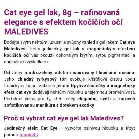
Cat eye gel lak, 8g – rafinovaná
elegance s efektem kočičích očí
MALEDIVES
Dodejte svým nehtům luxusní a svůdný vzhled s gel lakem
Cat eye
Maledives
! Tento jedinečný
gel lak s magnetickým efektem
kočičích očí
vás okouzlí dokonalým krytím, sytou pigmentací a
originálním výsledkem.
Úchvatný
modrozelený odstín inspirovaný hlubinami oceánu
.
Jeho
chladný tyrkysový tón
evokuje křišťálově čistou vodu
tropických lagun, zatímco
jemné třpytivé částečky a magnetický
efekt cat eye
dodávají nehtům hloubku a tajemnou proměnlivost.
Perfektní volba pro ty, kteří chtějí
elegantní, svěží a zároveň
sofistikovanou manikúru s dotekem exotiky
Proč si vybrat cat eye gel lak Maledives
?
Jedinečný efekt Cat Eye
– vytvořte oslnivou hloubku a třpyt
pomocí
magnetu
.