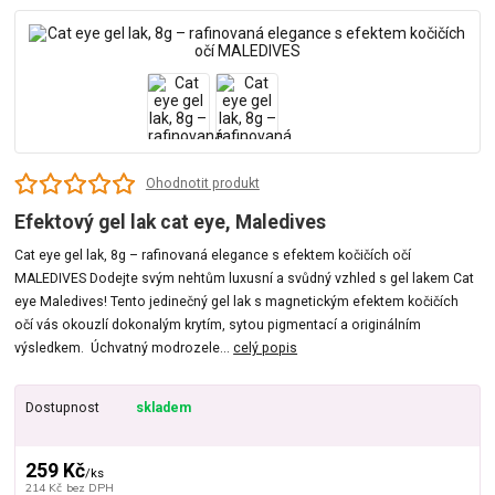
Ohodnotit produkt
Efektový gel lak cat eye, Maledives
Cat eye gel lak, 8g – rafinovaná elegance s efektem kočičích očí
MALEDIVES Dodejte svým nehtům luxusní a svůdný vzhled s gel lakem Cat
eye Maledives! Tento jedinečný gel lak s magnetickým efektem kočičích
očí vás okouzlí dokonalým krytím, sytou pigmentací a originálním
výsledkem. Úchvatný modrozele...
celý popis
Dostupnost
skladem
259 Kč
/
ks
214 Kč
bez DPH