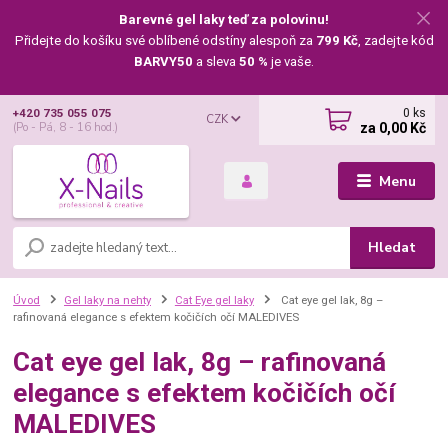
Barevné gel laky teď za polovinu!
Přidejte do košíku své oblíbené odstíny alespoň za
799 Kč
, zadejte kód
BARVY50
a sleva
50 %
je vaše.
0
ks
+420 735 055 075
CZK
za
0,00 Kč
(Po - Pá, 8 - 16 hod.)
Menu
Hledat
Úvod
Gel laky na nehty
Cat Eye gel laky
Cat eye gel lak, 8g –
rafinovaná elegance s efektem kočičích očí MALEDIVES
Cat eye gel lak, 8g – rafinovaná
elegance s efektem kočičích očí
MALEDIVES