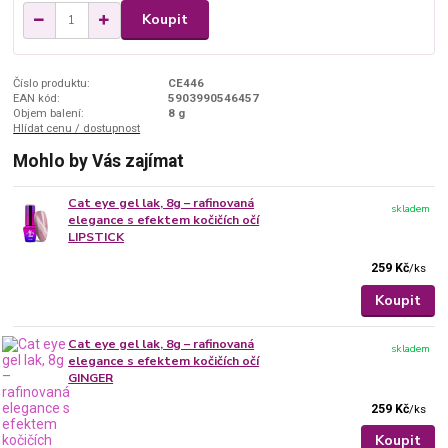
Koupit
Číslo produktu:
CE446
EAN kód:
5903990546457
Objem balení:
8 g
Hlídat cenu / dostupnost
Mohlo by Vás zajímat
Cat eye gel lak, 8g – rafinovaná
skladem
elegance s efektem kočičích očí
LIPSTICK
259 Kč
/
ks
Koupit
Cat eye gel lak, 8g – rafinovaná
skladem
elegance s efektem kočičích očí
GINGER
259 Kč
/
ks
Koupit