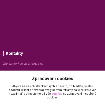
Kontakty
Zákaznický servis X-NAILS.cz
Dana Matušková
Zpracování cookies
+420 735 055 075
(Po - Pá, 8 - 16 hod.)
Abyste na našich stránkách rychle našli to, co hledáte, ušetřili
spoustu klikání a nezobrazovaly se vám reklamy na věci, které vás
info@x-nails.cz
nezajímají, potřebujeme od Vás
souhlas
se zpracováním souborů
cookies.