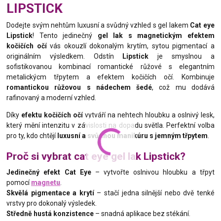
LIPSTICK
Dodejte svým nehtům luxusní a svůdný vzhled s gel lakem
Cat eye
Lipstick
! Tento jedinečný
gel lak s magnetickým efektem
kočičích očí
vás okouzlí dokonalým krytím, sytou pigmentací a
originálním výsledkem. Odstín
Lipstick
je smyslnou a
sofistikovanou kombinací romantické růžové s elegantním
metalickýcm třpytem a efektem kočičích očí. Kombinuje
romantickou růžovou s nádechem šedé
, což mu dodává
rafinovaný a moderní vzhled.
Díky
efektu kočičích očí
vytváří na nehtech hloubku a oslnivý lesk,
který mění intenzitu v závislosti na dopadu světla. Perfektní volba
pro ty, kdo chtějí
luxusní a svůdnou manikúru s jemným třpytem
.
Proč si vybrat cat eye gel lak Lipstick
?
Jedinečný efekt Cat Eye
– vytvořte oslnivou hloubku a třpyt
pomocí
magnetu
.
Skvělá pigmentace a krytí
– stačí jedna silnější nebo dvě tenké
vrstvy pro dokonalý výsledek.
Středně hustá konzistence
– snadná aplikace bez stékání.