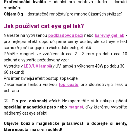
Profesionální kvalita –
ideální pro nehtová studia i domácí
manikúru.
Objem 8 g
– dostatečné množství pro mnoho úžasných stylizací.
Jak používat cat eye gel lak?
Naneste na vytvrzenou
podkladovou bázi
nebo
barevný gel lak
-
pro nejlepší efekt doporučujeme černý odstín, ale cat eye efekt
samozřejmě funguje na všch odstínech gel laků
Přiložte magnet ve vzdálenosti cca 2 - 3 mm po dobu cca 10
sekund a vytvořte požadovaný vzor.
Vytvrďte v
LED/UV lampě
(v UV lampě s výkonem 48W po dobu 30–
60 sekund)
Pro intenzivnější efekt postup zopakujte.
Zakonečete tenkou vrstvou
top coatu
pro dlouhotrvající lesk a
ochranu.
💡
Tip pro dokonalý efekt:
Nezapomeňte si k nákupu přidat
speciální magnetické pero nebo
magnet
, díky kterému vytvoříte
nádherný cat eye efekt!
Objevte kouzlo magnetické přitažlivosti a dopřejte si nehty,
které upoutají na první pohled!