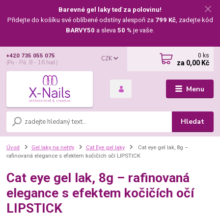
Barevné gel laky teď za polovinu!
Přidejte do košíku své oblíbené odstíny alespoň za
799 Kč
, zadejte kód
BARVY50
a sleva
50 %
je vaše.
0
ks
+420 735 055 075
CZK
za
0,00 Kč
(Po - Pá, 8 - 16 hod.)
Menu
Hledat
Úvod
Gel laky na nehty
Cat Eye gel laky
Cat eye gel lak, 8g –
rafinovaná elegance s efektem kočičích očí LIPSTICK
Cat eye gel lak, 8g – rafinovaná
elegance s efektem kočičích očí
LIPSTICK