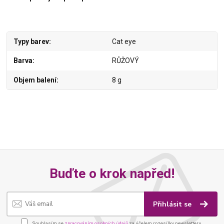
Typy barev
Cat eye
Barva
RŮŽOVÝ
Objem balení
8 g
Buďte o krok napřed!
Přihlásit se
Souhlasím se
zpracováním osobních údajů
za účelem rozesílky newsletteru.