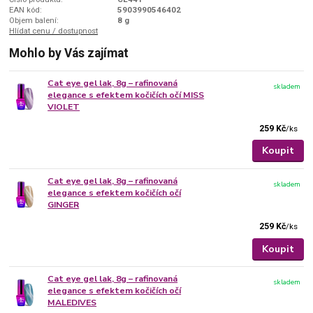
EAN kód:
5903990546402
Objem balení:
8 g
Hlídat cenu / dostupnost
Mohlo by Vás zajímat
Cat eye gel lak, 8g – rafinovaná
skladem
elegance s efektem kočičích očí MISS
VIOLET
259 Kč
/
ks
Koupit
Cat eye gel lak, 8g – rafinovaná
skladem
elegance s efektem kočičích očí
GINGER
259 Kč
/
ks
Koupit
Cat eye gel lak, 8g – rafinovaná
skladem
elegance s efektem kočičích očí
MALEDIVES