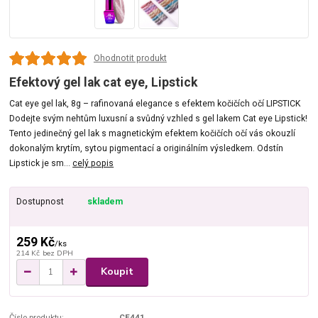
Ohodnotit produkt
Efektový gel lak cat eye, Lipstick
Cat eye gel lak, 8g – rafinovaná elegance s efektem kočičích očí LIPSTICK
Dodejte svým nehtům luxusní a svůdný vzhled s gel lakem Cat eye Lipstick!
Tento jedinečný gel lak s magnetickým efektem kočičích očí vás okouzlí
dokonalým krytím, sytou pigmentací a originálním výsledkem. Odstín
Lipstick je sm...
celý popis
Dostupnost
skladem
259 Kč
/
ks
214 Kč
bez DPH
Koupit
Číslo produktu:
CE441