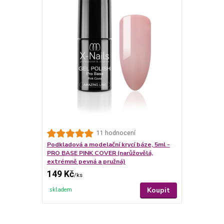
11 hodnocení
Podkladová a modelační krycí báze, 5ml -
PRO BASE PINK COVER (narůžovělá,
extrémně pevná a pružná)
149 Kč
/
ks
Koupit
skladem