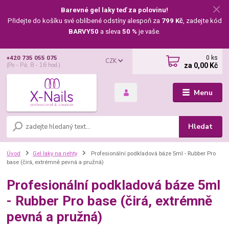
Barevné gel laky teď za polovinu!
Přidejte do košíku své oblíbené odstíny alespoň za
799 Kč
, zadejte kód
BARVY50
a sleva
50 %
je vaše.
0
ks
+420 735 055 075
CZK
za
0,00 Kč
(Po - Pá, 8 - 16 hod.)
Menu
Hledat
Úvod
Gel laky na nehty
Profesionální podkladová báze 5ml - Rubber Pro
base (čirá, extrémně pevná a pružná)
Profesionální podkladová báze 5ml
- Rubber Pro base (čirá, extrémně
pevná a pružná)