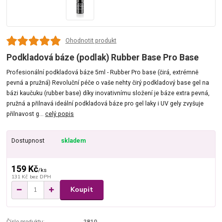
Ohodnotit produkt
Podkladová báze (podlak) Rubber Base Pro Base
Profesionální podkladová báze 5ml - Rubber Pro base (čirá, extrémně
pevná a pružná) Revoluční péče o vaše nehty čirý podkladový base gel na
bázi kaučuku (rubber base) díky inovativnímu složení je báze extra pevná,
pružná a přilnavá ideální podkladová báze pro gel laky i UV gely zvyšuje
přilnavost g...
celý popis
Dostupnost
skladem
159 Kč
/
ks
131 Kč
bez DPH
Koupit
Číslo produktu:
2810