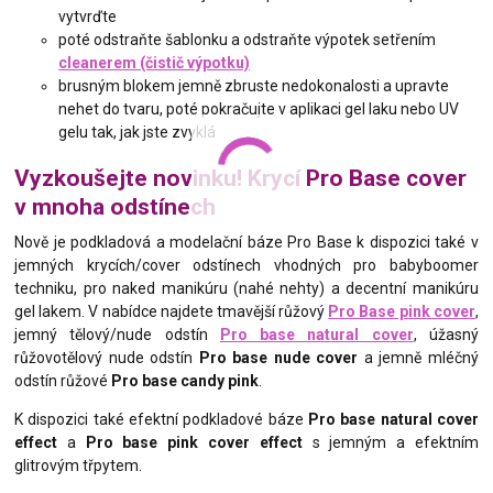
vytvrďte
poté odstraňte šablonku a odstraňte výpotek setřením
cleanerem (čistič výpotku)
brusným blokem jemně zbruste nedokonalosti a upravte
nehet do tvaru, poté pokračujte v aplikaci gel laku nebo UV
gelu tak, jak jste zvyklá
Vyzkoušejte novinku! Krycí Pro Base cover
v mnoha odstínech
Nově je podkladová a modelační báze Pro Base k dispozici také v
jemných krycích/cover odstínech vhodných pro babyboomer
techniku, pro naked manikúru (nahé nehty) a decentní manikúru
gel lakem. V nabídce najdete tmavější růžový
Pro Base pink cover
,
jemný tělový/nude odstín
Pro base natural cover
, úžasný
růžovotělový nude odstín
Pro base nude cover
a jemně mléčný
odstín růžové
Pro base candy pink
.
K dispozici také efektní podkladové báze
Pro base natural cover
effect
a
Pro base pink cover effect
s jemným a efektním
glitrovým třpytem.