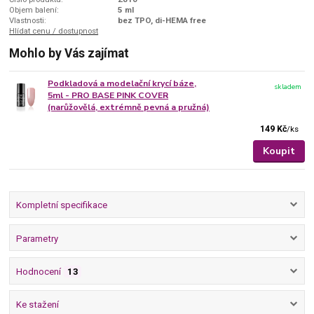
Objem balení:
5 ml
Vlastnosti:
bez TPO, di-HEMA free
Hlídat cenu / dostupnost
Mohlo by Vás zajímat
Podkladová a modelační krycí báze,
skladem
5ml - PRO BASE PINK COVER
(narůžovělá, extrémně pevná a pružná)
149 Kč
/
ks
Koupit
Kompletní specifikace
Parametry
Hodnocení
13
Ke stažení