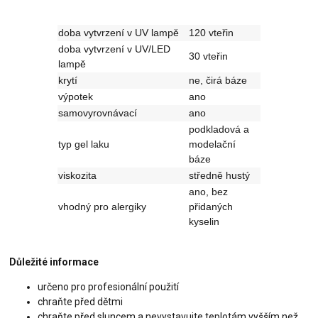
doba vytvrzení v UV lampě
120 vteřin
doba vytvrzení v UV/LED
30 vteřin
lampě
krytí
ne, čirá báze
výpotek
ano
samovyrovnávací
ano
podkladová a
typ gel laku
modelační
báze
viskozita
středně hustý
ano, bez
vhodný pro alergiky
přidaných
kyselin
Důležité informace
určeno pro profesionální použití
chraňte před dětmi
chraňte před sluncem a nevystavujte teplotám vyšším než