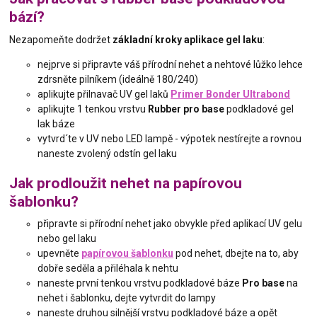
bází?
Nezapomeňte dodržet
základní kroky aplikace gel laku
:
nejprve si připravte váš přírodní nehet a nehtové lůžko lehce
zdrsněte pilníkem (ideálně 180/240)
aplikujte přilnavač UV gel laků
Primer Bonder Ultrabond
aplikujte 1 tenkou vrstvu
Rubber pro base
podkladové gel
lak báze
vytvrd´te v UV nebo LED lampě - výpotek nestírejte a rovnou
naneste zvolený odstín gel laku
Jak prodloužit nehet na papírovou
šablonku?
připravte si přírodní nehet jako obvykle před aplikací UV gelu
nebo gel laku
upevněte
papírovou šablonku
pod nehet, dbejte na to, aby
dobře seděla a přiléhala k nehtu
naneste první tenkou vrstvu podkladové báze
Pro base
na
nehet i šablonku, dejte vytvrdit do lampy
naneste druhou silnější vrstvu podkladové báze a opět