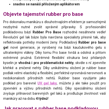
snadno se nanáší přiloženým aplikátorem
Objevte tajemství rubber pro base
Pro dokonalou manikúru s dlouhotrvajícím efektem je samozřejmě
nezbytně nutné zvolit správné přípravky. S profesionální
podkladovou bází
Rubber Pro Base
rozhodně nesáhnete vedle!
Revoluční gel lak báze byla navržena specialisty přesně tak, aby
reflektovala potřeby moderní ženy. Podkladový
Rubber pro base
gel
nové generace, je vyrobený na bázi kaučukového gelu s
ultratenkými vlákny. Díky tomu Pro base tvrdá a odolná a přitom
extrémně pružná. Extrémně flexibilní strukura bez přidaných
kyselin je
vhodná i pro problematické nehty
, skvěle s ní zpevníte
křehké a zničené nehty. Díky unikátnímu složení je rubber base
podlak velmi elastický a flexibilní, perfektně vyrovnává nerovnosti a
nedokonalosti přírodních nehtů. Rubber base využijete jako
podklad pro barevné
UV gel laky
, můžete ji ale take použít pro
zpevnění a výživu přírodních nehtů. Díky speciálnímu složení
zvyšuje přilnavost barevných gel laků a prodlužuje životnost vaší
manikúry až na dobu
4 týdnů!
Jak pracovat s rubber base podkladovou