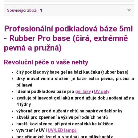
Související zboží
1
Profesionální podkladová báze 5ml
- Rubber Pro base (čirá, extrémně
pevná a pružná)
Revoluční péče o vaše nehty
čirý podkladový base gel na bázi kaučuku (rubber base)
díky inovativnímu složení je báze extra pevná, pružná a
přilnavá
ideální podkladová báze pro
gel laky
i
UV gely
zvyšuje přilnavost gel laků a prodlužuje dobu nošení až na
4 týdny
výborná pro prodloužení nehtů na papírové šablonky
skvělá pro zpevnění a výživu přírodních nehtů
hustší kozistence, při práci nezatéká ke kůžičce
vytvrzení v UV i
UV/LED lampě
bez přidaných kyselin, vhodná i pro citlivé nehty