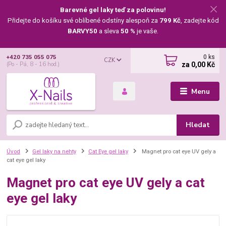
Barevné gel laky teď za polovinu!
Přidejte do košíku své oblíbené odstíny alespoň za
799 Kč
, zadejte kód
BARVY50
a sleva
50 %
je vaše.
0
ks
+420 735 055 075
CZK
za
0,00 Kč
(Po - Pá, 8 - 16 hod.)
Menu
Hledat
Úvod
Gel laky na nehty
Cat Eye gel laky
Magnet pro cat eye UV gely a
cat eye gel laky
Magnet pro cat eye UV gely a cat
eye gel laky