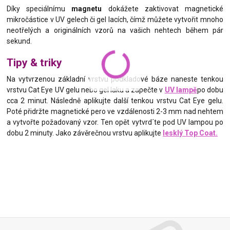
Díky speciálnímu
magnetu
dokážete zaktivovat magnetické
mikročástice v UV gelech či gel lacích, čímž můžete vytvořit mnoho
neotřelých a originálních vzorů na vašich nehtech během pár
sekund.
Tipy & triky
Na vytvrzenou základní vrstvu podkladové báze naneste tenkou
vrstvu Cat Eye UV gelu nebo gel laku a zapečte v
UV lampě
po dobu
cca 2 minut. Následně aplikujte další tenkou vrstvu Cat Eye gelu.
Poté přidržte magnetické pero ve vzdálenosti 2-3 mm nad nehtem
a vytvořte požadovaný vzor. Ten opět vytvrd´te pod UV lampou po
dobu 2 minuty. Jako závěrečnou vrstvu aplikujte
lesklý Top Coat.