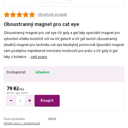
Ohodnotit produkt
Oboustranný magnet pro cat eye
Oboustranný magnet pro cat eye UV gely a gel laky speciální magnet pro
vytvoření efektu kočičích očí na UV gelech a UV gel lacích oboustranný
(duální) magnet pro techniku cat eye Nezbytný pomocník Speciální magnet
vám poskytne nepřeberné množství možností pro práci s UV gely či gel
laky z kolekce ...
celý popis
Dostupnost
skladem
79 Kč
/
ks
65 Kč
bez DPH
Koupit
Číslo produktu:
2029
Hlídat cenu / dostupnost