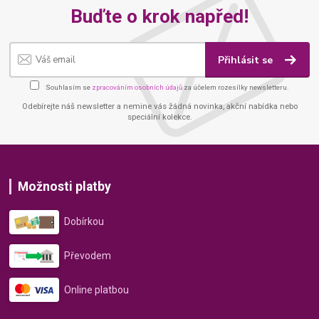
Buďte o krok napřed!
Přihlásit se
Souhlasím se
zpracováním osobních údajů
za účelem rozesílky newsletteru.
Odebírejte náš newsletter a nemine vás žádná novinka, akční nabídka nebo
speciální kolekce.
Možnosti platby
Dobírkou
Převodem
Online platbou