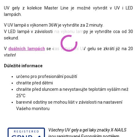
UV gely z kolekce Master Line je možné vytvrdit v UV i LED
lampách.
V UV lampě s výkonem 36W je vytvrdíte za 2 minuty.
V LED lampě v závislosti na výkonu lampy je vytvrdíte cca od 30
sekund.
V
duálních lampách
se čas vytvrzení UV gelu se zkrátí již na 20
vteřin!
Důležité informace
určeno pro profesionální použití
chraňte před dětmi
chraňte před sluncem a nevystavujte teplotám vyšším než
25°C
barevné odstíny se mohou lišit v závislosti na nastavení
Vašeho monitoru
Všechny UV gely a gel laky značky X-NAILS
jsou registrované Evropským portálem