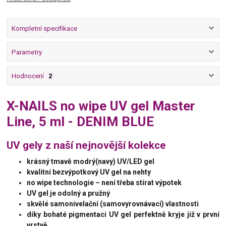
Kompletní specifikace
Parametry
Hodnocení
2
X-NAILS no wipe UV gel Master
Line, 5 ml - DENIM BLUE
UV gely z naší nejnovější kolekce
krásný tmavě modrý(navy) UV/LED gel
kvalitní bezvýpotkový UV gel na nehty
no wipe technologie – není třeba stírat výpotek
UV gel je odolný a pružný
skvělé samonivelační (samovyrovnávací) vlastnosti
díky bohaté pigmentaci UV gel perfektně kryje již v první
vrstvě