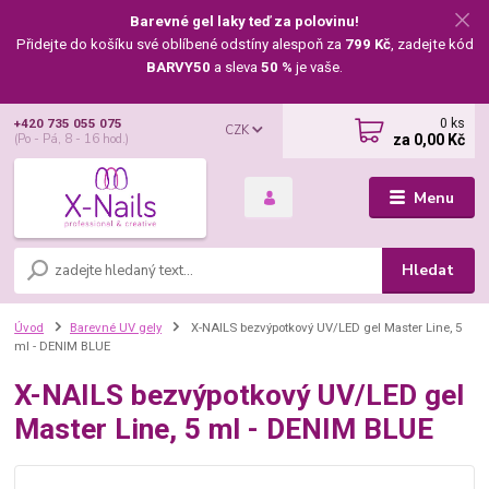
Barevné gel laky teď za polovinu!
Přidejte do košíku své oblíbené odstíny alespoň za
799 Kč
, zadejte kód
BARVY50
a sleva
50 %
je vaše.
0
ks
+420 735 055 075
CZK
za
0,00 Kč
(Po - Pá, 8 - 16 hod.)
Menu
Hledat
Úvod
Barevné UV gely
X-NAILS bezvýpotkový UV/LED gel Master Line, 5
ml - DENIM BLUE
X-NAILS bezvýpotkový UV/LED gel
Master Line, 5 ml - DENIM BLUE