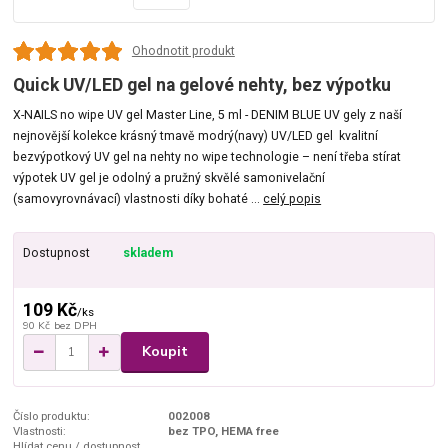
Ohodnotit produkt
Quick UV/LED gel na gelové nehty, bez výpotku
X-NAILS no wipe UV gel Master Line, 5 ml - DENIM BLUE UV gely z naší
nejnovější kolekce krásný tmavě modrý(navy) UV/LED gel kvalitní
bezvýpotkový UV gel na nehty no wipe technologie – není třeba stírat
výpotek UV gel je odolný a pružný skvělé samonivelační
(samovyrovnávací) vlastnosti díky bohaté ...
celý popis
Dostupnost
skladem
109 Kč
/
ks
90 Kč
bez DPH
Koupit
Číslo produktu:
002008
Vlastnosti:
bez TPO, HEMA free
Hlídat cenu / dostupnost