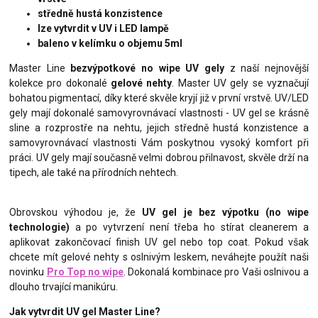
středně hustá konzistence
lze vytvrdit v UV i LED lampě
baleno v kelímku o objemu 5ml
Master Line
bezvýpotkové no wipe UV gely
z naší nejnovější
kolekce pro dokonalé
gelové nehty
. Master UV gely se vyznačují
bohatou pigmentací, díky které skvěle kryjí již v první vrstvě. UV/LED
gely mají dokonalé samovyrovnávací vlastnosti - UV gel se krásně
sline a rozprostře na nehtu, jejich středně hustá konzistence a
samovyrovnávací vlastnosti Vám poskytnou vysoký komfort při
práci. UV gely mají současně velmi dobrou přilnavost, skvěle drží na
tipech, ale také na přírodních nehtech.
Obrovskou výhodou je, že
UV gel je bez výpotku (no wipe
technologie)
a po vytvrzení není třeba ho stírat cleanerem a
aplikovat zakončovací finish UV gel nebo top coat. Pokud však
chcete mít gelové nehty s oslnivým leskem, neváhejte použít naši
novinku
Pro Top no wipe
. Dokonalá kombinace pro Vaši oslnivou a
dlouho trvající manikúru.
Jak vytvrdit UV gel Master Line?