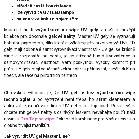
středně hustá konzistence
lze vytvrdit v UV i LED lampě
baleno v kelímku o objemu 5ml
Master Line
bezvýpotkové no wipe UV gely
z naší nejnovější
kolekce pro dokonalé
gelové nehty
. Master UV gely se vyznačují
bohatou pigmentací, díky které skvěle kryjí již v první vrstvě. UV/LED
gely mají dokonalé samovyrovnávací vlastnosti - UV gel se krásně
sline a rozprostře na nehtu, jejich středně hustá konzistence a
samovyrovnávací vlastnosti Vám poskytnou vysoký komfort při
práci. UV gely mají současně velmi dobrou přilnavost, skvěle drží na
tipech, ale také na přírodních nehtech.
Obrovskou výhodou je, že
UV gel je bez výpotku (no wipe
technologie)
a po vytvrzení není třeba ho stírat cleanerem a
aplikovat zakončovací finish UV gel nebo top coat. Pokud však
chcete mít gelové nehty s oslnivým leskem, neváhejte použít naši
novinku
Pro Top no wipe
. Dokonalá kombinace pro Vaši oslnivou a
dlouho trvající manikúru.
Jak vytvrdit UV gel Master Line?