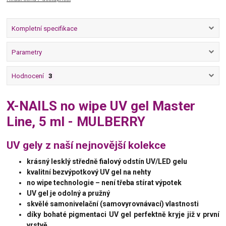
Kompletní specifikace
Parametry
Hodnocení
3
X-NAILS no wipe UV gel Master
Line, 5 ml - MULBERRY
UV gely z naší nejnovější kolekce
krásný lesklý středně fialový odstín UV/LED gelu
kvalitní bezvýpotkový UV gel na nehty
no wipe technologie – není třeba stírat výpotek
UV gel je odolný a pružný
skvělé samonivelační (samovyrovnávací) vlastnosti
díky bohaté pigmentaci UV gel perfektně kryje již v první
vrstvě