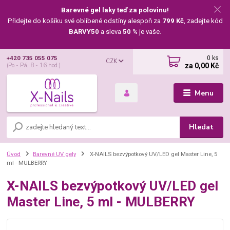
Barevné gel laky teď za polovinu!
Přidejte do košíku své oblíbené odstíny alespoň za
799 Kč
, zadejte kód
BARVY50
a sleva
50 %
je vaše.
0
ks
+420 735 055 075
CZK
za
0,00 Kč
(Po - Pá, 8 - 16 hod.)
Menu
Hledat
Úvod
Barevné UV gely
X-NAILS bezvýpotkový UV/LED gel Master Line, 5
ml - MULBERRY
X-NAILS bezvýpotkový UV/LED gel
Master Line, 5 ml - MULBERRY