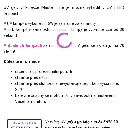
UV gely z kolekce Master Line je možné vytvrdit v UV i LED
lampách.
V UV lampě s výkonem 36W je vytvrdíte za 2 minuty.
V LED lampě v závislosti na výkonu lampy je vytvrdíte cca od 30
sekund.
V
duálních lampách
se čas vytvrzení UV gelu se zkrátí již na 20
vteřin!
Důležité informace
určeno pro profesionální použití
chraňte před dětmi
chraňte před sluncem a nevystavujte teplotám vyšším než
25°C
barevné odstíny se mohou lišit v závislosti na nastavení
Vašeho monitoru
Všechny UV gely a gel laky značky X-NAILS
jsou registrované Evropským portálem