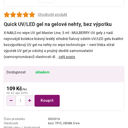
Ohodnotit produkt
Quick UV/LED gel na gelové nehty, bez výpotku
X-NAILS no wipe UV gel Master Line, 5 ml - MULBERRY UV gely z naší
nejnovější kolekce krásný lesklý středně fialový odstín UV/LED gelu kvalitní
bezvýpotkový UV gel na nehty no wipe technologie – není třeba stírat
výpotek UV gel je odolný a pružný skvělé samonivelační
(samovyrovnávací) vlastnosti dí...
celý popis
Dostupnost
skladem
109 Kč
/
ks
90 Kč
bez DPH
Koupit
Číslo produktu:
002016
Vlastnosti:
bez TPO, HEMA free
Hlídat cenu / dostupnost