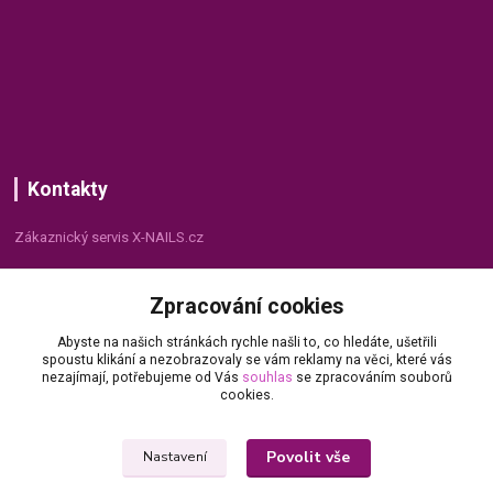
Kontakty
Zákaznický servis X-NAILS.cz
Dana Matušková
Zpracování cookies
+420 735 055 075
(Po - Pá, 8 - 16 hod.)
Abyste na našich stránkách rychle našli to, co hledáte, ušetřili
spoustu klikání a nezobrazovaly se vám reklamy na věci, které vás
info@x-nails.cz
nezajímají, potřebujeme od Vás
souhlas
se zpracováním souborů
cookies.
Povolit vše
Nastavení