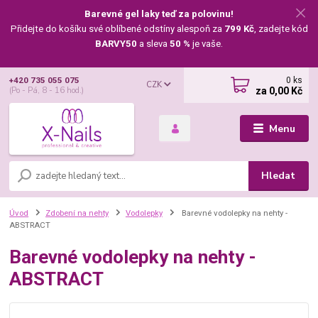
Barevné gel laky teď za polovinu!
Přidejte do košíku své oblíbené odstíny alespoň za
799 Kč
, zadejte kód
BARVY50
a sleva
50 %
je vaše.
0
ks
+420 735 055 075
CZK
za
0,00 Kč
(Po - Pá, 8 - 16 hod.)
Menu
Hledat
Úvod
Zdobení na nehty
Vodolepky
Barevné vodolepky na nehty -
ABSTRACT
Barevné vodolepky na nehty -
ABSTRACT