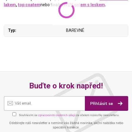
lakem
,
top coatem
nebo fixačním
UV gelem s leskem
.
Typ
BAREVNÉ
Buďte o krok napřed!
Přihlásit se
Souhlasím se
zpracováním osobních údajů
za účelem rozesílky newsletteru.
Odebírejte náš newsletter a nemine vás žádná novinka, akční nabídka nebo
speciální kolekce.