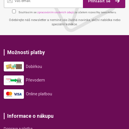
Přihlásit se
Souhlasím se
zpracováním osobních údajů
za účelem rozesílky newsletteru.
Odebírejte náš newsletter a nemine vás žádná novinka, akční nabídka nebo
speciální kolekce.
Možnosti platby
Dobírkou
Převodem
Online platbou
Informace o nákupu
Doprava a platba