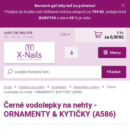
Barevné gel laky teď za polovinu!
Přidejte do košíku své oblíbené odstíny alespoň za
799 Kč
, zadejte kód
BARVY50
a sleva
50 %
je vaše.
0
ks
+420 735 055 075
CZK
za
0,00 Kč
(Po - Pá, 8 - 16 hod.)
Menu
Hledat
Úvod
Zdobení na nehty
Vodolepky
Abstraktní motivy
Černé
vodolepky na nehty - ORNAMENTY & KYTIČKY (A586)
Černé vodolepky na nehty -
ORNAMENTY & KYTIČKY (A586)