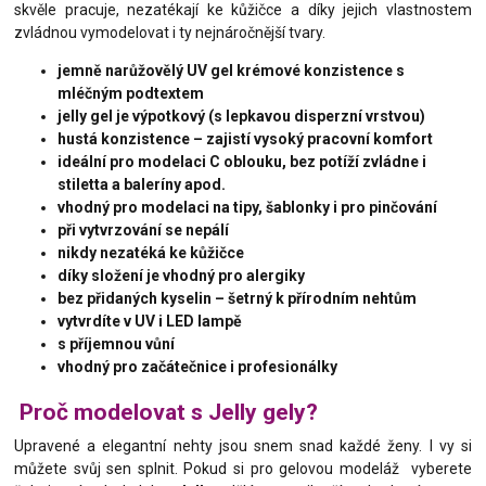
skvěle pracuje, nezatékají ke kůžičce a díky jejich vlastnostem
zvládnou vymodelovat i ty nejnáročnější tvary.
jemně narůžovělý UV gel krémové konzistence s
mléčným podtextem
jelly gel je výpotkový (s lepkavou disperzní vrstvou)
hustá konzistence – zajistí vysoký pracovní komfort
ideální pro modelaci C oblouku, bez potíží zvládne i
stiletta a baleríny apod.
vhodný pro modelaci na tipy, šablonky i pro pinčování
při vytvrzování se nepálí
nikdy nezatéká ke kůžičce
díky složení je vhodný pro alergiky
bez přidaných kyselin – šetrný k přírodním nehtům
vytvrdíte v UV i LED lampě
s příjemnou vůní
vhodný pro začátečnice i profesionálky
Proč modelovat s Jelly gely?
Upravené a elegantní nehty jsou snem snad každé ženy. I vy si
můžete svůj sen splnit. Pokud si pro gelovou modeláž vyberete