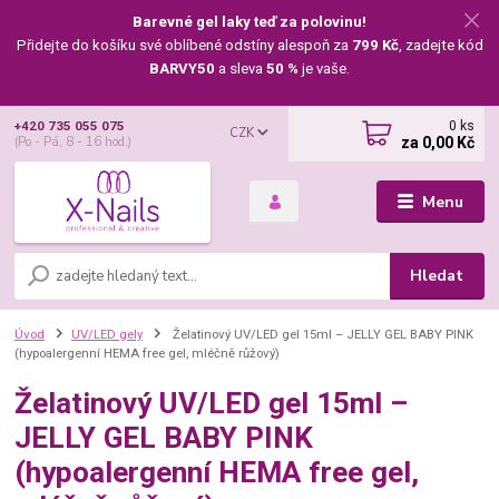
Barevné gel laky teď za polovinu!
Přidejte do košíku své oblíbené odstíny alespoň za
799 Kč
, zadejte kód
BARVY50
a sleva
50 %
je vaše.
0
ks
+420 735 055 075
CZK
za
0,00 Kč
(Po - Pá, 8 - 16 hod.)
Menu
Hledat
Úvod
UV/LED gely
Želatinový UV/LED gel 15ml – JELLY GEL BABY PINK
(hypoalergenní HEMA free gel, mléčně růžový)
Želatinový UV/LED gel 15ml –
JELLY GEL BABY PINK
(hypoalergenní HEMA free gel,