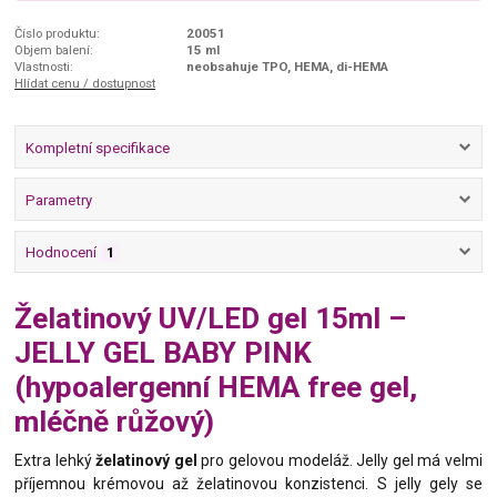
Číslo produktu:
20051
Objem balení:
15 ml
Vlastnosti:
neobsahuje TPO, HEMA, di-HEMA
Hlídat cenu / dostupnost
Kompletní specifikace
Parametry
Hodnocení
1
Želatinový UV/LED gel 15ml –
JELLY GEL BABY PINK
(hypoalergenní HEMA free gel,
mléčně růžový)
Extra lehký
želatinový gel
pro gelovou modeláž. Jelly gel má velmi
příjemnou krémovou až želatinovou konzistenci. S jelly gely se