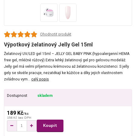
Ohodnotit produkt
Výpotkový želatinový Jelly Gel 15ml
Želatinový UV/LED gel 15ml – JELLY GEL BABY PINK (hypoalergenní HEMA
free gel, mléčně růžový) Extra lehký želatinový gel pro gelovou modeláž.
Jelly gel má velmi příjemnou krémovou až želatinovou konzistenci. S jelly
gely se skvěle pracuje, nezatékají ke kůžičce a díky jejich vlastnostem
zvládnou vym...
celý popis
Dostupnost
skladem
189 Kč
/
ks
156 Kč
bez DPH
Koupit