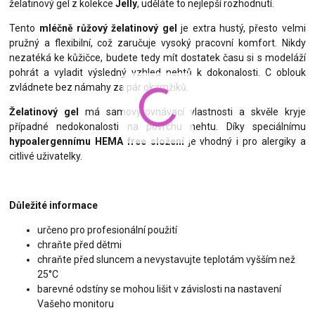
želatinový gel z kolekce
Jelly
, uděláte to nejlepší rozhodnutí.
Tento
mléčně růžový želatinový gel
je extra hustý, přesto velmi
pružný a flexibilní, což zaručuje vysoký pracovní komfort. Nikdy
nezatéká ke kůžičce, budete tedy mít dostatek času si s modeláží
pohrát a vyladit výsledný vzhled nehtů k dokonalosti. C oblouk
zvládnete bez námahy za pár okamžiků.
Želatinový gel
má samovyrovnávací vlastnosti a skvěle kryje
případné nedokonalosti na povrchu nehtu. Díky speciálnímu
hypoalergennímu HEMA free složení
je vhodný i pro alergiky a
citlivé uživatelky.
Důležité informace
určeno pro profesionální použití
chraňte před dětmi
chraňte před sluncem a nevystavujte teplotám vyšším než
25°C
barevné odstíny se mohou lišit v závislosti na nastavení
Vašeho monitoru