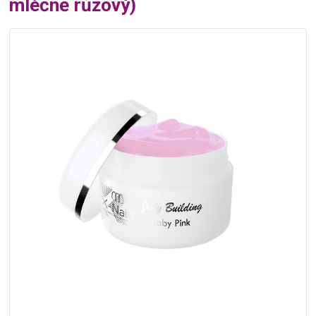
mléčně růžový)