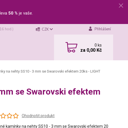
leva
50 %
je vaše.
 16 hod.)
Přihlášení
CZK
0
ks
za
0,00 Kč
ky na nehty SS10 - 3 mm se Swarovski efektem 20ks - LIGHT
 mm se Swarovski efektem
Ohodnotit produkt
né kamínky na nehty SS10 - 3 mm se Swarovski efektem 20