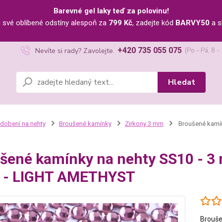
Barevné gel laky teď za polovinu!
u své oblíbené odstíny alespoň za
799 Kč
, zadejte kód
BARVY50
a s
+420 735 055 075
Nevíte si rady? Zavolejte.
(Po - Pá, 8 -
Hledat
dobení na nehty
Broušené kamínky
Zirkony 3 mm
Broušené kamín
šené kamínky na nehty SS10 - 3
 - LIGHT AMETHYST
Brouše