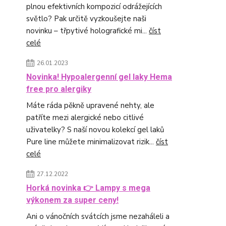
plnou efektivních kompozicí odrážejících
světlo? Pak určitě vyzkoušejte naši
novinku – třpytivé holografické mi...
číst
celé
26.01.2023
Novinka! Hypoalergenní gel laky Hema
free pro alergiky
Máte ráda pěkně upravené nehty, ale
patříte mezi alergické nebo citlivé
uživatelky? S naší novou kolekcí gel laků
Pure line můžete minimalizovat rizik...
číst
celé
27.12.2022
Horká novinka 👉 Lampy s mega
výkonem za super ceny!
Ani o vánočních svátcích jsme nezaháleli a