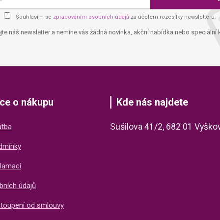
Souhlasím se
zpracováním osobních údajů
za účelem rozesílky newsletteru.
jte náš newsletter a nemine vás žádná novinka, akční nabídka nebo speciální 
ce o nákupu
Kde nás najdete
Sušilova 41/2, 682 01 Vyško
atba
dmínky
lamací
bních údajů
stoupení od smlouvy