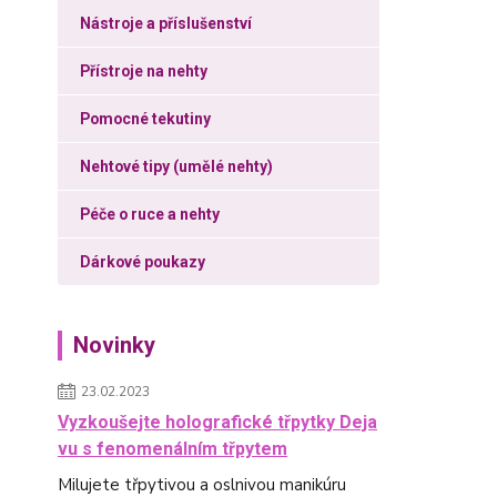
Nástroje a příslušenství
Přístroje na nehty
Pomocné tekutiny
Nehtové tipy (umělé nehty)
Péče o ruce a nehty
Dárkové poukazy
Novinky
23.02.2023
Vyzkoušejte holografické třpytky Deja
vu s fenomenálním třpytem
Milujete třpytivou a oslnivou manikúru