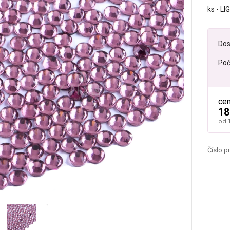
ks - 
Dos
Poč
ce
18
od
Číslo p