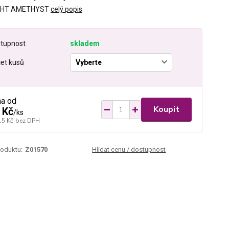
LIGHT AMETHYST
celý popis
tupnost
skladem
et kusů
na od
Koupit
 Kč
/
ks
15 Kč
bez DPH
roduktu:
Z01570
Hlídat cenu / dostupnost