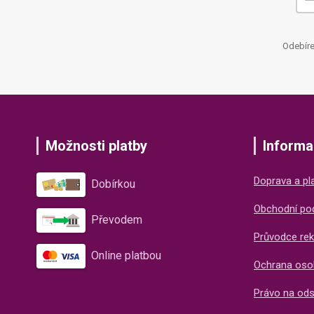
Odebíre
Možnosti platby
Informa
Doprava a pl
Dobírkou
Obchodní po
Převodem
Průvodce rek
Online platbou
Ochrana oso
Právo na od