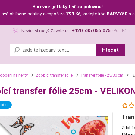
Barevné gel laky teď za polovinu!
u své oblíbené odstíny alespoň za
799 Kč
, zadejte kód
BARVY50
a s
+420 735 055 075
Nevíte si rady? Zavolejte.
(Po - Pá, 8 -
Hledat
dobení na nehty
Zdobicí transfer fólie
Transfer fólie - 25/30 cm
Z
ící transfer fólie 25cm - VELIK
bídce
Tran
Zdobíc