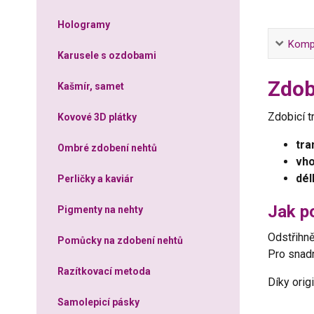
Hologramy
Kompl
Karusele s ozdobami
Zdob
Kašmír, samet
Zdobicí t
Kovové 3D plátky
tra
Ombré zdobení nehtů
vho
dél
Perličky a kaviár
Jak po
Pigmenty na nehty
Odstřihně
Pomůcky na zdobení nehtů
Pro snadn
Razítkovací metoda
Díky orig
Samolepicí pásky