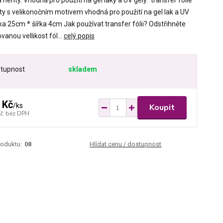
a nehty. Vhodná pro použití na gel laky a UV gely. transfer folie
ty s velikonočním motivem vhodná pro použití na gel lak a UV
ka 25cm * šířka 4cm Jak používat transfer fólii? Odstřihněte
anou vellikost fól...
celý popis
tupnost
skladem
 Kč
/
ks
Koupit
Kč
bez DPH
roduktu:
08
Hlídat cenu / dostupnost