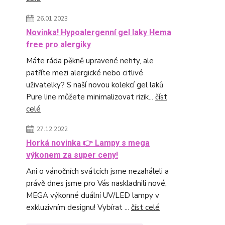
26.01.2023
Novinka! Hypoalergenní gel laky Hema
free pro alergiky
Máte ráda pěkně upravené nehty, ale
patříte mezi alergické nebo citlivé
uživatelky? S naší novou kolekcí gel laků
Pure line můžete minimalizovat rizik...
číst
celé
27.12.2022
Horká novinka 👉 Lampy s mega
výkonem za super ceny!
Ani o vánočních svátcích jsme nezaháleli a
právě dnes jsme pro Vás naskladnili nové,
MEGA výkonné duální UV/LED lampy v
exkluzivním designu! Vybírat ...
číst celé