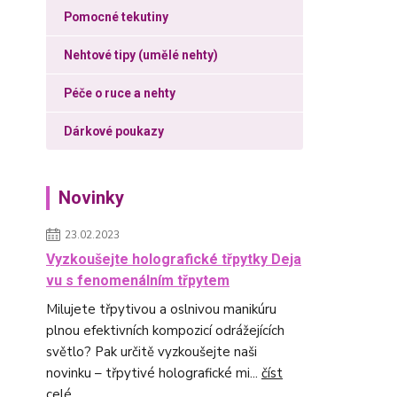
Pomocné tekutiny
Nehtové tipy (umělé nehty)
Péče o ruce a nehty
Dárkové poukazy
Novinky
23.02.2023
Vyzkoušejte holografické třpytky Deja
vu s fenomenálním třpytem
Milujete třpytivou a oslnivou manikúru
plnou efektivních kompozicí odrážejících
světlo? Pak určitě vyzkoušejte naši
novinku – třpytivé holografické mi...
číst
celé