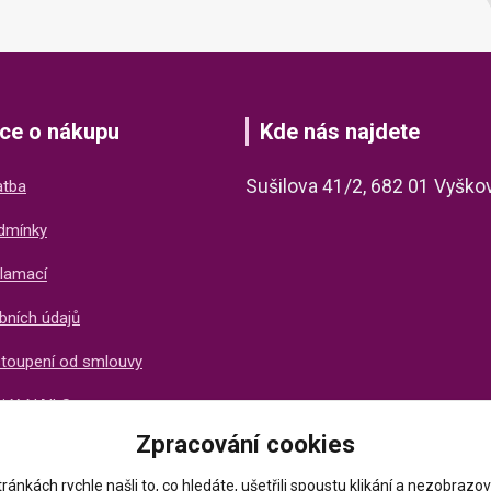
ce o nákupu
Kde nás najdete
Sušilova 41/2, 682 01 Vyško
atba
dmínky
lamací
bních údajů
stoupení od smlouvy
ti X-NAILS
Zpracování cookies
ich zákazníků
ránkách rychle našli to, co hledáte, ušetřili spoustu klikání a nezobraz