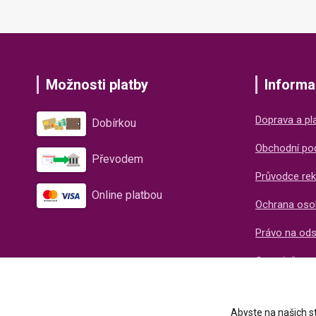
Možnosti platby
Informa
Doprava a pl
Dobírkou
Obchodní po
Převodem
Průvodce rek
Online platbou
Ochrana oso
Právo na od
O společnos
Recenze naš
Abyste na našich st