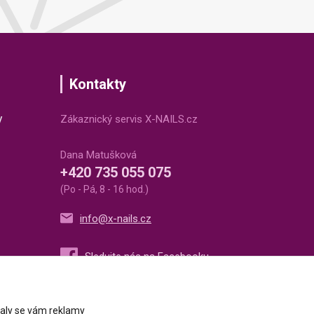
Kontakty
v
Zákaznický servis X-NAILS.cz
Dana Matušková
+420 735 055 075
(Po - Pá, 8 - 16 hod.)
info@x-nails.cz
ovaly se vám reklamy