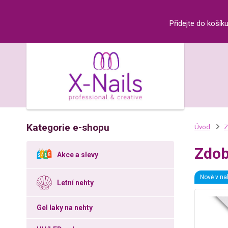
Přidejte do košík
Kategorie e-shopu
Úvod
Z
Zdob
Akce a slevy
Nově v na
Letní nehty
Gel laky na nehty