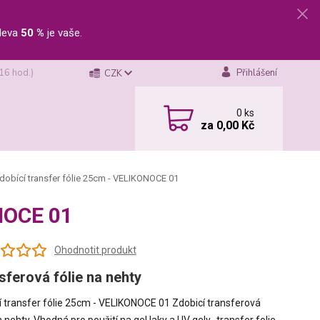
leva
50 %
je vaše.
 16 hod.)
Přihlášení
CZK
0
ks
za
0,00 Kč
dobící transfer fólie 25cm - VELIKONOCE 01
ONOCE 01
Ohodnotit produkt
sferová fólie na nehty
í transfer fólie 25cm - VELIKONOCE 01 Zdobicí transferová