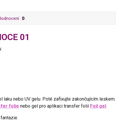
Hodnocení
0
ONOCE 01
y.
l laku nebo UV gelu. Poté zafixujte zakončujícím leskem.
sfer folie
nebo gel pro aplikaci transfer folií
Foil gel
.
fantazie.