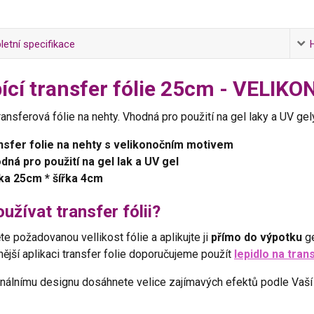
etní specifikace
ící transfer fólie 25cm - VELIK
ransferová fólie na nehty. Vhodná pro použití na gel laky a UV gel
nsfer folie na nehty s velikonočním motivem
dná pro použití na gel lak a UV gel
ka 25cm * šířka 4cm
užívat transfer fólii?
te požadovanou vellikost fólie a aplikujte ji
přímo do výpotku
ge
ější aplikaci transfer folie doporučujeme použít
lepidlo na tran
inálnímu designu dosáhnete velice zajímavých efektů podle Vaší 