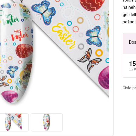
fólie n
na neh
gel dél
požadov
Dos
15
12 
Číslo p