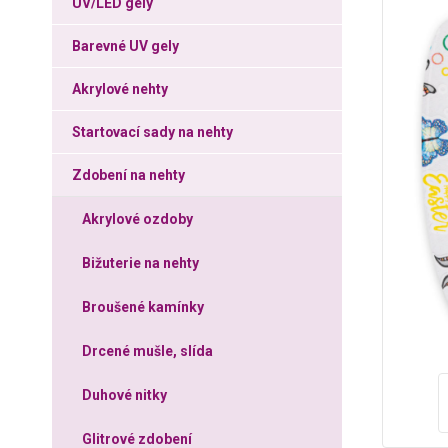
UV/LED gely
Barevné UV gely
Akrylové nehty
Startovací sady na nehty
Zdobení na nehty
Akrylové ozdoby
Bižuterie na nehty
Broušené kamínky
Drcené mušle, slída
Duhové nitky
Glitrové zdobení