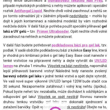
nehty lehce dezinfekční a
odmašťovací tekutinu Nail Prep
, v
případě mykotických problémů s nehty můžete aplikovat i speciální
roztok
Antifungal Liquid
. Nechte chvíli volně zaschnout a nehtů se
po tomto odmaštění již v žádném případě
nedotýkejte
– mohlo by
dojít k jejich kontaminaci a následná modeláž by vám rozhodně
nedržela dobře. V další fázi je potřeba použít speciální přilnavač
gel
laků a UV gelů –
tzv.
Primer Ultrabonder
. Opět nechte chvíli volně
zavadnout na nehtech a můžete pokračovat.
V další fázi budete potřebovat
podkladovou bázi pro gel lak
, tzv.
podlak. V sadě obdržíte podkladovou bázi z kolekce
Easy
line, která
je vhodná pro kmbinaci právě s gel laky Easy. Base coat naneste v
tenké vrstvičce na připravené nehty a dejte vytvrdit do
UV/LED
lampy
na zhruba 1 minutku.
Výpotek na bázi nestírejte
,
napomáhá
lepší přilnavosti barevné vrstvy! Následně tedy naneste zvolený
barevný odstín gel laku
v jedné tenké vrstvě a opět dejte vytvrdit.
Ve vaší nové super výkonné UV/LED lampě 120W bude stačit cca
30 sekund. Nezapomeňte zatáhnout i volný kraj nehtu (špičku).
Pokud byste nehet tzv. nezabalila, může docházet k odchlipkům a
odlupování gel laku!
Výpotek se opět nestírá
! Rovnou naneste
druhou tenkou vrstvičku gel laku pro dokonalé sjednocení a
zatažení barvičky. Opět vytvrdíte a
výpotek nestíráte
! Dbejte na to,