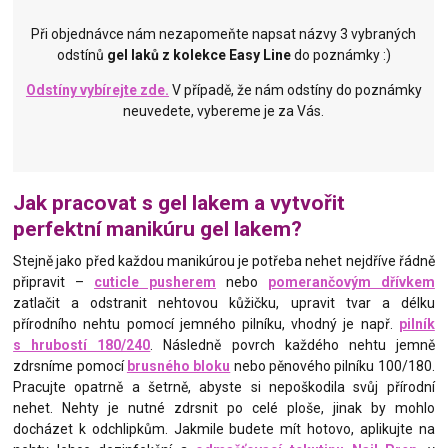
Při objednávce nám nezapomeňte napsat názvy 3 vybraných
odstínů
gel laků z kolekce Easy Line
do poznámky :)
Odstíny vybírejte zde.
V případě, že nám odstíny do poznámky
neuvedete, vybereme je za Vás.
Jak pracovat s gel lakem a vytvořit
perfektní manikúru gel lakem?
Stejně jako před každou manikúrou je potřeba nehet nejdříve řádně
připravit –
cuticle pusherem
nebo
pomerančovým dřívkem
zatlačit a odstranit nehtovou kůžičku, upravit tvar a délku
přírodního nehtu pomocí jemného pilníku, vhodný je např.
pilník
s hrubostí 180/240
. Následně povrch každého nehtu jemně
zdrsníme pomocí
brusného bloku
nebo pěnového pilníku 100/180.
Pracujte opatrně a šetrně, abyste si nepoškodila svůj přírodní
nehet. Nehty je nutné zdrsnit po celé ploše, jinak by mohlo
docházet k odchlipkům. Jakmile budete mít hotovo, aplikujte na