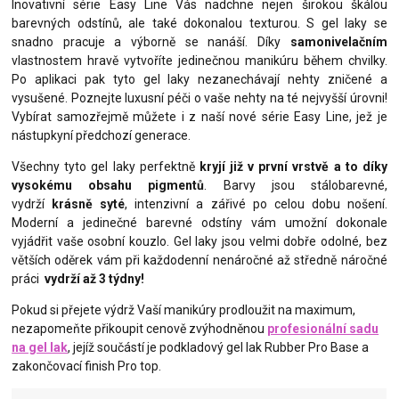
Inovativní série Easy Line Vás nadchne nejen širokou škálou
barevných odstínů, ale také dokonalou texturou. S gel laky se
snadno pracuje a výborně se nanáší. Díky
samonivelačním
vlastnostem hravě vytvoříte jedinečnou manikúru během chvilky.
Po aplikaci pak tyto gel laky nezanechávají nehty zničené a
vysušené. Poznejte luxusní péči o vaše nehty na té nejvyšší úrovni!
Vybírat samozřejmě můžete i z naší nové série Easy Line, jež je
nástupkyní předchozí generace.
Všechny tyto gel laky perfektně
kryjí již v první vrstvě a to díky
vysokému obsahu pigmentů
. Barvy jsou stálobarevné,
vydrží
krásně syté
, intenzivní a zářivé po celou dobu nošení.
Moderní a jedinečné barevné odstíny vám umožní dokonale
vyjádřit vaše osobní kouzlo. Gel laky jsou velmi dobře odolné, bez
větších oděrek vám při každodenní nenáročné až středně náročné
práci
vydrží až 3 týdny!
Pokud si přejete výdrž Vaší manikúry prodloužit na maximum,
nezapomeňte přikoupit cenově zvýhodněnou
profesionální sadu
na gel lak
, jejíž součástí je podkladový gel lak Rubber Pro Base a
zakončovací finish Pro top.