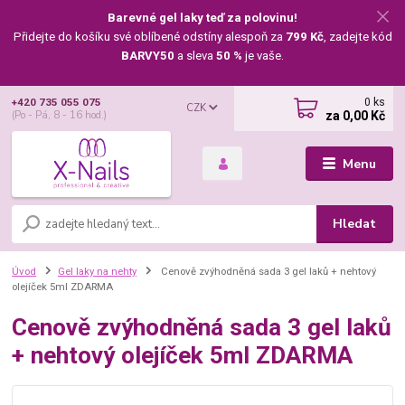
Barevné gel laky teď za polovinu!
Přidejte do košíku své oblíbené odstíny alespoň za
799 Kč
, zadejte kód
BARVY50
a sleva
50 %
je vaše.
0
ks
+420 735 055 075
CZK
za
0,00 Kč
(Po - Pá, 8 - 16 hod.)
Menu
Hledat
Úvod
Gel laky na nehty
Cenově zvýhodněná sada 3 gel laků + nehtový
olejíček 5ml ZDARMA
Cenově zvýhodněná sada 3 gel laků
+ nehtový olejíček 5ml ZDARMA