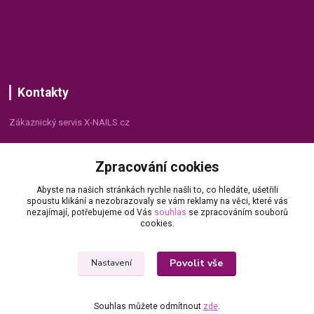
Kontakty
Zákaznický servis X-NAILS.cz
Dana Matušková
Zpracování cookies
+420 735 055 075
(Po - Pá, 8 - 16 hod.)
Abyste na našich stránkách rychle našli to, co hledáte, ušetřili
spoustu klikání a nezobrazovaly se vám reklamy na věci, které vás
info@x-nails.cz
nezajímají, potřebujeme od Vás
souhlas
se zpracováním souborů
cookies.
Povolit vše
Nastavení
Souhlas můžete odmítnout
zde
.
© Copyright 2026 X-NAILS.CZ