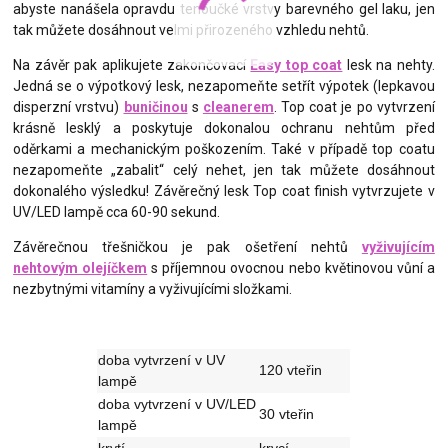
abyste nanášela opravdu tenoučké vrstvy barevného gel laku, jen
tak můžete dosáhnout velmi přirozeného vzhledu nehtů.
Na závěr pak aplikujete zakončovací
Easy top coat
lesk na nehty.
Jedná se o výpotkový lesk, nezapomeňte setřít výpotek (lepkavou
disperzní vrstvu)
buničinou
s
cleanerem
. Top coat je po vytvrzení
krásně lesklý a poskytuje dokonalou ochranu nehtům před
oděrkami a mechanickým poškozením. Také v případě top coatu
nezapomeňte „zabalit“ celý nehet, jen tak můžete dosáhnout
dokonalého výsledku! Závěrečný lesk Top coat finish vytvrzujete v
UV/LED lampě cca 60-90 sekund.
Závěrečnou třešničkou je pak ošetření nehtů
vyživujícím
nehtovým olejíčkem
s příjemnou ovocnou nebo květinovou vůní a
nezbytnými vitamíny a vyživujícími složkami.
doba vytvrzení v UV
120 vteřin
lampě
doba vytvrzení v UV/LED
30 vteřin
lampě
krytí
krycí