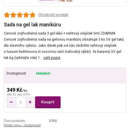
Ohodnotit produkt
Sada na gel lak manikúru
Cenově zvýhodněná sada 3 gel laků + nehtový olejíček 5ml ZDARMA
Cenově zvýhodněná sada na gelovou manikúru obsahuje 3 ks UV gel laků
dle vlastního výběru. Jako dárek pak od nás obdržíte nehtový olejíček
s luxusní květinovou či ovocnou vůní (náhodný výběr). 3x barevný UV gel
lak 6g (vybírejte zde) 1...
celý popis
Dostupnost
skladem
349 Kč
/
ks
288 Kč
bez DPH
Koupit
Číslo produktu:
2702
Hlídat cenu / dostupnost