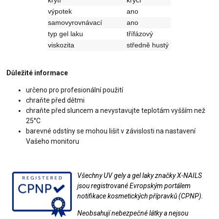
výpotek
ano
samovyrovnávací
ano
typ gel laku
třífázový
viskozita
středně hustý
Důležité informace
určeno pro profesionální použití
chraňte před dětmi
chraňte před sluncem a nevystavujte teplotám vyšším než
25°C
barevné odstíny se mohou lišit v závislosti na nastavení
Vašeho monitoru
Všechny UV gely a gel laky značky X-NAILS
jsou registrované Evropským portálem
notifikace kosmetických přípravků (CPNP).
Neobsahují nebezpečné látky a nejsou