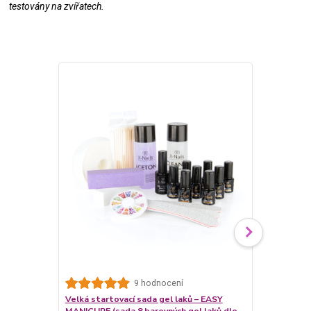
testovány na zvířatech.
Nově v nabídc
9 hodnocení
Velká startovací sada gel laků – EASY
Startovací s
MANICURE (sada 8 barevných gel laků dle
nehty EASY 