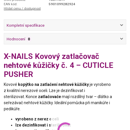
EAN kód:
5901099282924
Hlídat cenu / dostupnost
Kompletní specifikace
Hodnocení
0
X-NAILS Kovový zatlačovač
nehtové kůžičky č. 4 – CUTICLE
PUSHER
Kovové
kopýtko na zatlačení nehtové kůžičky
je vyrobeno
z kvalitní nerezové oceli. Lze je dezinfikovat i
sterilizovat. Konce
zatlačovače
mají rozdílný tvar – dlátko a
seřezávač nehtové kůžičky. Ideální pomůcka při manikúře i
pedikúře.
vyrobeno z nerez oceli
lze dezinfikovat i sterilizovat