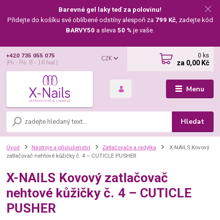
Barevné gel laky teď za polovinu!
Přidejte do košíku své oblíbené odstíny alespoň za
799 Kč
, zadejte kód
BARVY50
a sleva
50 %
je vaše.
0
ks
+420 735 055 075
CZK
za
0,00 Kč
(Po - Pá, 8 - 16 hod.)
Menu
Hledat
Úvod
Nástroje a příslušenství
Zatlačovače a radýlka
X-NAILS Kovový
zatlačovač nehtové kůžičky č. 4 – CUTICLE PUSHER
X-NAILS Kovový zatlačovač
nehtové kůžičky č. 4 – CUTICLE
PUSHER