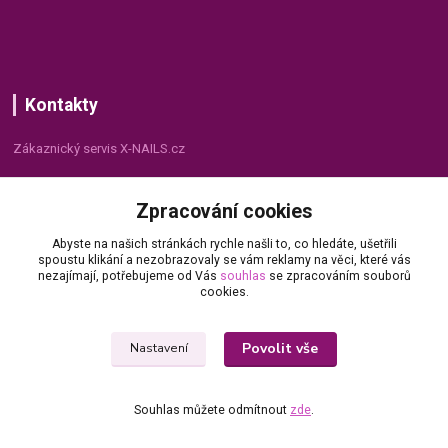
Kontakty
Zákaznický servis X-NAILS.cz
Dana Matušková
Zpracování cookies
+420 735 055 075
(Po - Pá, 8 - 16 hod.)
Abyste na našich stránkách rychle našli to, co hledáte, ušetřili
spoustu klikání a nezobrazovaly se vám reklamy na věci, které vás
info@x-nails.cz
nezajímají, potřebujeme od Vás
souhlas
se zpracováním souborů
cookies.
Povolit vše
Nastavení
Souhlas můžete odmítnout
zde
.
© Copyright 2026 X-NAILS.CZ
Vytvořeno na
Eshop-rychle.cz