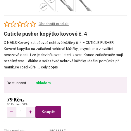
Ohodnotit produkt
Cuticle pusher kopýtko kovové č. 4
X-NAILS Kovový zatlačovač nehtové kůžičky č. 4 – CUTICLE PUSHER
Kovové kopýtko na zatlačení nehtové kůžičky je vyrobeno z kvalitní
nerezové oceli. Lze je dezinfikovat i sterilizovat. Konce zatlačovače mají
rozdílný tvar – dlátko a seřezávač nehtové kůžičky. Ideální pomůcka při
manikúře i pedikúře. ...
celý popis
Dostupnost
skladem
79 Kč
/
ks
65 Kč
bez DPH
Koupit
Číslo produktu:
18011617