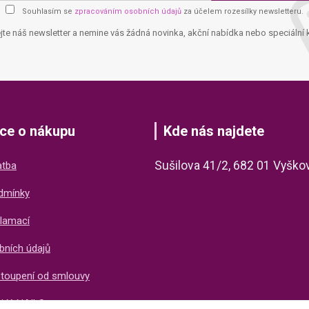
Souhlasím se
zpracováním osobních údajů
za účelem rozesílky newsletteru.
jte náš newsletter a nemine vás žádná novinka, akční nabídka nebo speciální 
ce o nákupu
Kde nás najdete
Sušilova 41/2, 682 01 Vyško
atba
dmínky
lamací
bních údajů
stoupení od smlouvy
ti X-NAILS