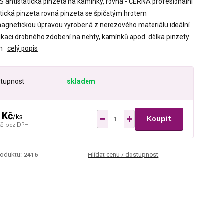
S antistatická pinzeta na kamínky, rovná - ČERNÁ profesionální
atická pinzeta rovná pinzeta se špičatým hrotem
magnetickou úpravou vyrobená z nerezového materiálu ideální
likaci drobného zdobení na nehty, kamínků apod. délka pinzety
cm
celý popis
tupnost
skladem
 Kč
/
ks
Koupit
Kč
bez DPH
roduktu:
2416
Hlídat cenu / dostupnost