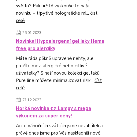
světlo? Pak určitě vyzkoušejte naši
novinku – třpytivé holografické mi...
číst
celé
26.01.2023
Novinka! Hypoalergenní gel laky Hema
free pro alergiky
Máte ráda pěkně upravené nehty, ale
patříte mezi alergické nebo citlivé
uživatelky? S naší novou kolekcí gel laků
Pure line můžete minimalizovat rizik...
číst
celé
27.12.2022
Horká novinka 👉 Lampy s mega
výkonem za super ceny!
Ani o vánočních svátcích jsme nezaháleli a
právě dnes jsme pro Vás naskladnili nové,