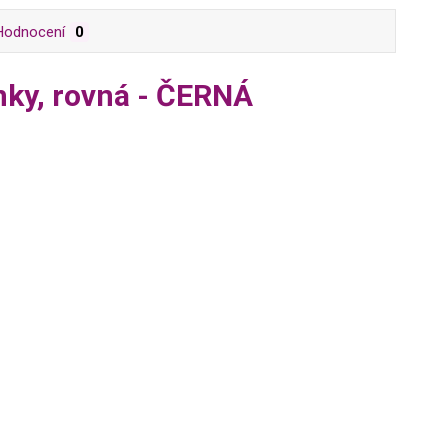
Hodnocení
0
nky, rovná - ČERNÁ