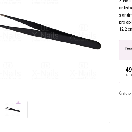
X-NAIL
antist
s anti
pro ap
12,2 
Dos
49
40 
Číslo p