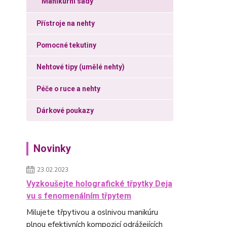
Manikúrní sady
Přístroje na nehty
Pomocné tekutiny
Nehtové tipy (umělé nehty)
Péče o ruce a nehty
Dárkové poukazy
Novinky
23.02.2023
Vyzkoušejte holografické třpytky Deja
vu s fenomenálním třpytem
Milujete třpytivou a oslnivou manikúru
plnou efektivních kompozicí odrážejících