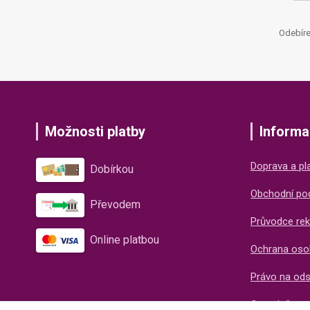
Odebíre
Možnosti platby
Informa
Doprava a pl
Dobírkou
Obchodní po
Převodem
Průvodce rek
Online platbou
Ochrana oso
Právo na od
O společnos