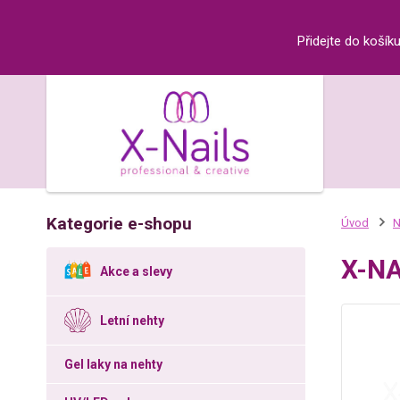
Přidejte do košík
Kategorie e-shopu
Úvod
N
X-NA
Akce a slevy
Letní nehty
Gel laky na nehty