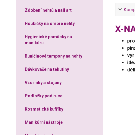
Kompl
Zdobení nehtů a nail art
Houbičky na ombre nehty
X-NA
Hygienické pomůcky na
pro
manikúru
pin
vyr
Buničinové tampony na nehty
ide
dél
Dávkovače na tekutiny
Vzorníky a stojany
Podložky pod ruce
Kosmetické kufříky
Manikúrní nástroje