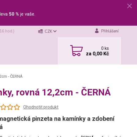
leva
50 %
je vaše.
 16 hod.)
Přihlášení
CZK
0
ks
za
0,00 Kč
2,2cm - ČERNÁ
ínky, rovná 12,2cm - ČERNÁ
Ohodnotit produkt
magnetická pinzeta na kamínky a zdobení
á