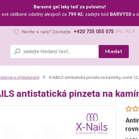
Barevné gel laky teď za polovinu!
u své oblíbené odstíny alespoň za
799 Kč
, zadejte kód
BARVY50
a s
+420 735 055 075
Nevíte si rady? Zavolejte.
(Po - Pá, 8 -
Hledat
ástroje a příslušenství
X-NAILS antistatická pinzeta na kamínky, rovná 1
ILS antistatická pinzeta na kam
Anti
rovn