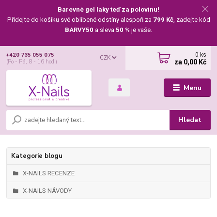
Barevné gel laky teď za polovinu!
Přidejte do košíku své oblíbené odstíny alespoň za
799 Kč
, zadejte kód
BARVY50
a sleva
50 %
je vaše.
0
ks
+420 735 055 075
CZK
za
0,00 Kč
(Po - Pá, 8 - 16 hod.)
Menu
Hledat
Kategorie blogu
X-NAILS RECENZE
X-NAILS NÁVODY