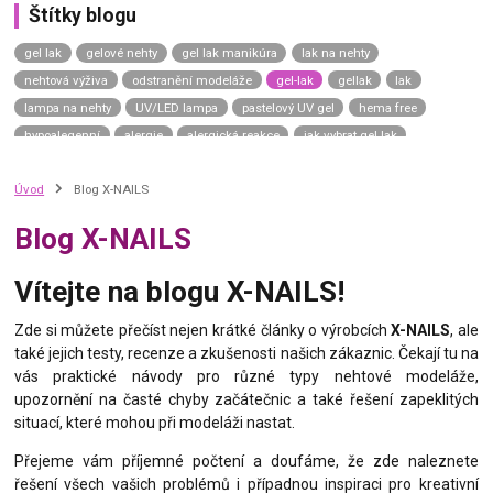
Štítky blogu
gel lak
gelové nehty
gel lak manikúra
lak na nehty
nehtová výživa
odstranění modeláže
gel-lak
gellak
lak
lampa na nehty
UV/LED lampa
pastelový UV gel
hema free
hypoalegenní
alergie
alergická reakce
jak vybrat gel lak
gel lak návod
gel lak aplikace
top coat
závěrečný lesk
Úvod
Blog X-NAILS
top coat universe
top coat neptune
top coat uranus sky
top coat saturn moon
top coat mars road
top coat venus shine
Blog X-NAILS
top coat mercury dream
uv gel top coat
p.shine
manikúra na přírodní nehty
přírodní nehty
přírodní manikúra
Vítejte na blogu X-NAILS!
japonská manikúra
japonský p-shine
vyživující lak na nehty
výživný lak na nehty
complete repair
care gel
green spa
Zde si můžete přečíst nejen krátké články o výrobcích
X-NAILS
, ale
také jejich testy, recenze a zkušenosti našich zákaznic. Čekají tu na
calcium gel
nail hardener
vitamin bomb
zničené nehty
vás praktické návody pro různé typy nehtové modeláže,
slabé nehty
kondicionér na nehty
tenké nehty
thermo gel lak
upozornění na časté chyby začátečnic a také řešení zapeklitých
termo lak
situací, které mohou při modeláži nastat.
Přejeme vám příjemné počtení a doufáme, že zde naleznete
řešení všech vašich problémů i případnou inspiraci pro kreativní