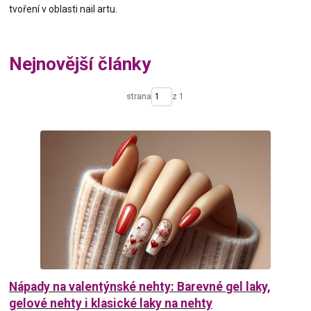
tvoření v oblasti nail artu.
Nejnovější články
strana
z 1
Nápady na valentýnské nehty: Barevné gel laky,
gelové nehty i klasické laky na nehty