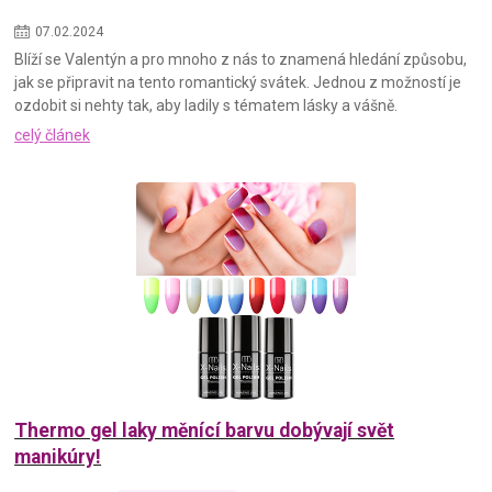
07
.
02
.
2024
Blíží se Valentýn a pro mnoho z nás to znamená hledání způsobu,
jak se připravit na tento romantický svátek. Jednou z možností je
ozdobit si nehty tak, aby ladily s tématem lásky a vášně.
celý článek
Thermo gel laky měnící barvu dobývají svět
manikúry!