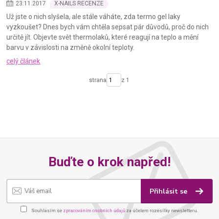
23
.
11
.
2017
X-NAILS RECENZE
Už jste o nich slyšela, ale stále váháte, zda termo gel laky
vyzkoušet? Dnes bych vám chtěla sepsat pár důvodů, proč do nich
určitě jít. Objevte svět thermolaků, které reagují na teplo a mění
barvu v závislosti na změně okolní teploty.
celý článek
strana
z 1
Buďte o krok napřed!
Přihlásit se
Souhlasím se
zpracováním osobních údajů
za účelem rozesílky newsletteru.