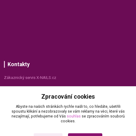
Kontakty
Zákaznický servis X-NAILS.cz
Dana Matušková
Zpracování cookies
+420 735 055 075
(Po - Pá, 8 - 16 hod.)
Abyste na našich stránkách rychle našli to, co hledáte, ušetřili
spoustu klikání a nezobrazovaly se vám reklamy na věci, které vás
info@x-nails.cz
nezajímají, potřebujeme od Vás
souhlas
se zpracováním souborů
cookies.