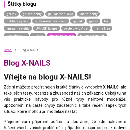
Štítky blogu
gel lak
gelové nehty
gel lak manikúra
lak na nehty
nehtová výživa
odstranění modeláže
gel-lak
gellak
lak
lampa na nehty
UV/LED lampa
pastelový UV gel
hema free
hypoalegenní
alergie
alergická reakce
jak vybrat gel lak
gel lak návod
gel lak aplikace
top coat
závěrečný lesk
Úvod
Blog X-NAILS
top coat universe
top coat neptune
top coat uranus sky
top coat saturn moon
top coat mars road
top coat venus shine
Blog X-NAILS
top coat mercury dream
uv gel top coat
p.shine
manikúra na přírodní nehty
přírodní nehty
přírodní manikúra
Vítejte na blogu X-NAILS!
japonská manikúra
japonský p-shine
vyživující lak na nehty
výživný lak na nehty
complete repair
care gel
green spa
Zde si můžete přečíst nejen krátké články o výrobcích
X-NAILS
, ale
také jejich testy, recenze a zkušenosti našich zákaznic. Čekají tu na
calcium gel
nail hardener
vitamin bomb
zničené nehty
vás praktické návody pro různé typy nehtové modeláže,
slabé nehty
kondicionér na nehty
tenké nehty
thermo gel lak
upozornění na časté chyby začátečnic a také řešení zapeklitých
termo lak
situací, které mohou při modeláži nastat.
Přejeme vám příjemné počtení a doufáme, že zde naleznete
řešení všech vašich problémů i případnou inspiraci pro kreativní