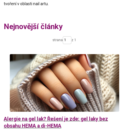
tvoření v oblasti nail artu.
Nejnovější články
strana
z 1
Alergie na gel lak? Řešení je zde: gel laky bez
obsahu HEMA a di-HEMA