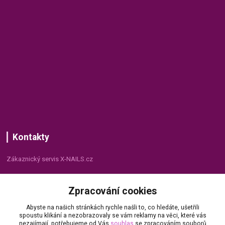
Kontakty
Zákaznický servis X-NAILS.cz
Dana Matušková
Zpracování cookies
+420 735 055 075
(Po - Pá, 8 - 16 hod.)
Abyste na našich stránkách rychle našli to, co hledáte, ušetřili
spoustu klikání a nezobrazovaly se vám reklamy na věci, které vás
info@x-nails.cz
nezajímají, potřebujeme od Vás
souhlas
se zpracováním souborů