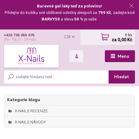
Barevné gel laky teď za polovinu!
Přidejte do košíku své oblíbené odstíny alespoň za
799 Kč
, zadejte kód
BARVY50
a sleva
50 %
je vaše.
0
ks
+420 735 055 075
CZK
za
0,00 Kč
(Po - Pá, 8 - 16 hod.)
Menu
Hledat
Kategorie blogu
X-NAILS RECENZE
X-NAILS NÁVODY