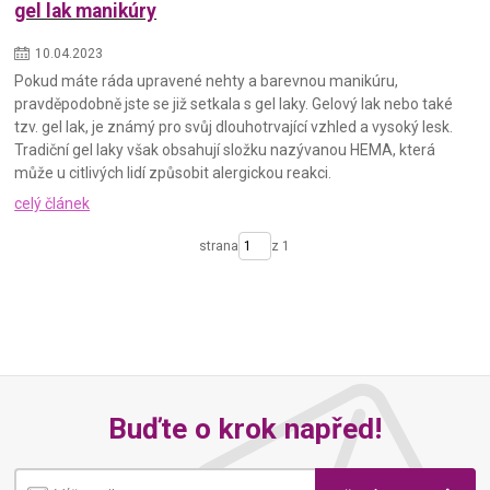
gel lak manikúry
10
.
04
.
2023
Pokud máte ráda upravené nehty a barevnou manikúru,
pravděpodobně jste se již setkala s gel laky. Gelový lak nebo také
tzv. gel lak, je známý pro svůj dlouhotrvající vzhled a vysoký lesk.
Tradiční gel laky však obsahují složku nazývanou HEMA, která
může u citlivých lidí způsobit alergickou reakci.
celý článek
strana
z 1
Buďte o krok napřed!