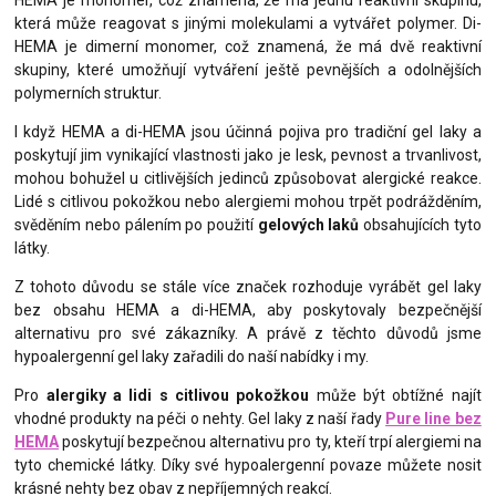
HEMA je monomer, což znamená, že má jednu reaktivní skupinu,
která může reagovat s jinými molekulami a vytvářet polymer. Di-
HEMA je dimerní monomer, což znamená, že má dvě reaktivní
skupiny, které umožňují vytváření ještě pevnějších a odolnějších
polymerních struktur.
I když HEMA a di-HEMA jsou účinná pojiva pro tradiční gel laky a
poskytují jim vynikající vlastnosti jako je lesk, pevnost a trvanlivost,
mohou bohužel u citlivějších jedinců způsobovat alergické reakce.
Lidé s citlivou pokožkou nebo alergiemi mohou trpět podrážděním,
svěděním nebo pálením po použití
gelových laků
obsahujících tyto
látky.
Z tohoto důvodu se stále více značek rozhoduje vyrábět gel laky
bez obsahu HEMA a di-HEMA, aby poskytovaly bezpečnější
alternativu pro své zákazníky. A právě z těchto důvodů jsme
hypoalergenní gel laky zařadili do naší nabídky i my.
Pro
alergiky a lidi s citlivou pokožkou
může být obtížné najít
vhodné produkty na péči o nehty. Gel laky z naší řady
Pure line bez
HEMA
poskytují bezpečnou alternativu pro ty, kteří trpí alergiemi na
tyto chemické látky. Díky své hypoalergenní povaze můžete nosit
krásné nehty bez obav z nepříjemných reakcí.