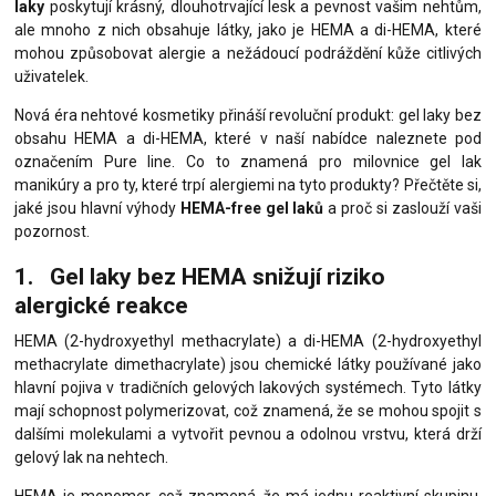
laky
poskytují krásný, dlouhotrvající lesk a pevnost vašim nehtům,
ale mnoho z nich obsahuje látky, jako je HEMA a di-HEMA, které
mohou způsobovat alergie a nežádoucí podráždění kůže citlivých
uživatelek.
Nová éra nehtové kosmetiky přináší revoluční produkt: gel laky bez
obsahu HEMA a di-HEMA, které v naší nabídce naleznete pod
označením Pure line. Co to znamená pro milovnice gel lak
manikúry a pro ty, které trpí alergiemi na tyto produkty? Přečtěte si,
jaké jsou hlavní výhody
HEMA-free gel laků
a proč si zaslouží vaši
pozornost.
1. Gel laky bez HEMA snižují riziko
alergické reakce
HEMA (2-hydroxyethyl methacrylate) a di-HEMA (2-hydroxyethyl
methacrylate dimethacrylate) jsou chemické látky používané jako
hlavní pojiva v tradičních gelových lakových systémech. Tyto látky
mají schopnost polymerizovat, což znamená, že se mohou spojit s
dalšími molekulami a vytvořit pevnou a odolnou vrstvu, která drží
gelový lak na nehtech.