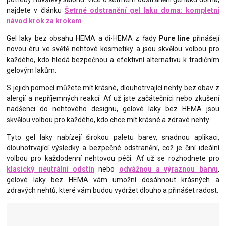
najdete v článku
Šetrné odstranění gel laku doma: kompletní
návod krok za krokem
Gel laky bez obsahu HEMA a di-HEMA z řady
Pure line
přinášejí
novou éru ve světě nehtové kosmetiky a jsou skvělou volbou pro
každého, kdo hledá bezpečnou a efektivní alternativu k tradičním
gelovým lakům.
S jejich pomocí můžete mít krásné, dlouhotrvající nehty bez obav z
alergií a nepříjemných reakcí. Ať už jste začátečníci nebo zkušení
nadšenci do nehtového designu, gelové laky bez HEMA jsou
skvělou volbou pro každého, kdo chce mít krásné a zdravé nehty.
Tyto gel laky nabízejí širokou paletu barev, snadnou aplikaci,
dlouhotrvající výsledky a bezpečné odstranění, což je činí ideální
volbou pro každodenní nehtovou péči. Ať už se rozhodnete pro
klasický neutrální odstín
nebo
odvážnou a výraznou barvu
,
gelové laky bez HEMA vám umožní dosáhnout krásných a
zdravých nehtů, které vám budou vydržet dlouho a přinášet radost.