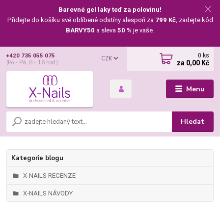
Barevné gel laky teď za polovinu!
Přidejte do košíku své oblíbené odstíny alespoň za
799 Kč
, zadejte kód
BARVY50
a sleva
50 %
je vaše.
0
ks
+420 735 055 075
CZK
za
0,00 Kč
(Po - Pá, 8 - 16 hod.)
Menu
Hledat
Kategorie blogu
X-NAILS RECENZE
X-NAILS NÁVODY