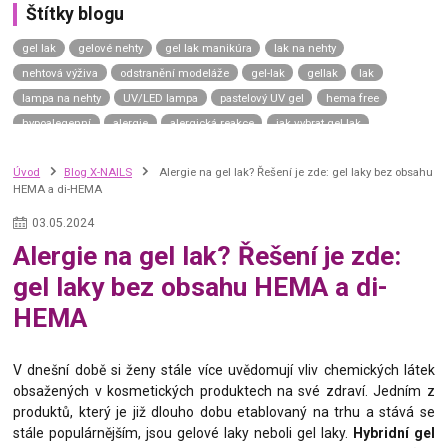
Štítky blogu
gel lak
gelové nehty
gel lak manikúra
lak na nehty
nehtová výživa
odstranění modeláže
gel-lak
gellak
lak
lampa na nehty
UV/LED lampa
pastelový UV gel
hema free
hypoalegenní
alergie
alergická reakce
jak vybrat gel lak
gel lak návod
gel lak aplikace
top coat
závěrečný lesk
Úvod
Blog X-NAILS
Alergie na gel lak? Řešení je zde: gel laky bez obsahu
top coat universe
top coat neptune
top coat uranus sky
HEMA a di-HEMA
top coat saturn moon
top coat mars road
top coat venus shine
top coat mercury dream
uv gel top coat
p.shine
03
.
05
.
2024
manikúra na přírodní nehty
přírodní nehty
přírodní manikúra
Alergie na gel lak? Řešení je zde:
japonská manikúra
japonský p-shine
vyživující lak na nehty
gel laky bez obsahu HEMA a di-
výživný lak na nehty
complete repair
care gel
green spa
HEMA
calcium gel
nail hardener
vitamin bomb
zničené nehty
slabé nehty
kondicionér na nehty
tenké nehty
thermo gel lak
V dnešní době si ženy stále více uvědomují vliv chemických látek
termo lak
obsažených v kosmetických produktech na své zdraví. Jedním z
produktů, který je již dlouho dobu etablovaný na trhu a stává se
stále populárnějším, jsou gelové laky neboli gel laky.
Hybridní gel