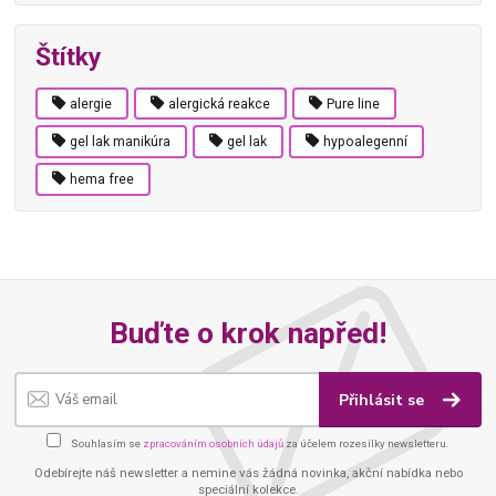
Štítky
alergie
alergická reakce
Pure line
gel lak manikúra
gel lak
hypoalegenní
hema free
Buďte o krok napřed!
Přihlásit se
Souhlasím se
zpracováním osobních údajů
za účelem rozesílky newsletteru.
Odebírejte náš newsletter a nemine vás žádná novinka, akční nabídka nebo
speciální kolekce.