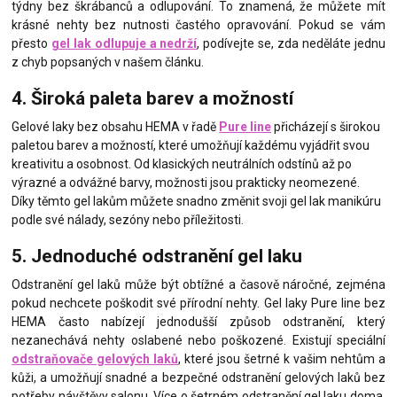
týdny bez škrábanců a odlupování. To znamená, že můžete mít
krásné nehty bez nutnosti častého opravování. Pokud se vám
přesto
gel lak odlupuje a nedrží
, podívejte se, zda neděláte jednu
z chyb popsaných v našem článku.
4. Široká paleta barev a možností
Gelové laky bez obsahu HEMA v řadě
Pure line
přicházejí s širokou
paletou barev a možností, které umožňují každému vyjádřit svou
kreativitu a osobnost. Od klasických neutrálních odstínů až po
výrazné a odvážné barvy, možnosti jsou prakticky neomezené.
Díky těmto gel lakům můžete snadno změnit svoji gel lak manikúru
podle své nálady, sezóny nebo příležitosti.
5. Jednoduché odstranění gel laku
Odstranění gel laků může být obtížné a časově náročné, zejména
pokud nechcete poškodit své přírodní nehty. Gel laky Pure line bez
HEMA často nabízejí jednodušší způsob odstranění, který
nezanechává nehty oslabené nebo poškozené. Existují speciální
odstraňovače gelových laků
, které jsou šetrné k vašim nehtům a
kůži, a umožňují snadné a bezpečné odstranění gelových laků bez
potřeby návštěvy salonu. Více o šetrném odstranění gel laku doma,