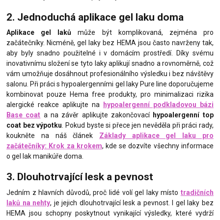
2. Jednoduchá aplikace gel laku doma
Aplikace gel laků
může být komplikovaná, zejména pro
začátečníky. Nicméně, gel laky bez HEMA jsou často navrženy tak,
aby byly snadno použitelné i v domácím prostředí. Díky svému
inovativnímu složení se tyto laky aplikují snadno a rovnoměrně, což
vám umožňuje dosáhnout profesionálního výsledku i bez návštěvy
salonu. Při práci s hypoalergenními gel laky Pure line doporučujeme
kombinovat pouze Hema free produkty, pro minimalizaci rizika
alergické reakce aplikujte na
hypoalergenní podkladovou bázi
Base coat
a na závěr aplikujte zakončovací
hypoalergenní top
coat bez výpotku
. Pokud byste si přece jen nevěděla při práci rady,
koukněte na náš článek
Základy aplikace gel laku pro
začátečníky: Krok za krokem
, kde se dozvíte všechny informace
o gel lak manikúře doma.
3. Dlouhotrvající lesk a pevnost
Jedním z hlavních důvodů, proč lidé volí gel laky místo
tradičních
laků na nehty
, je jejich dlouhotrvající lesk a pevnost. I gel laky bez
HEMA jsou schopny poskytnout vynikající výsledky, které vydrží