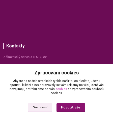
Kontakty
Zákaznický servis X-NAILS.cz
Dana Matušková
Zpracování cookies
+420 735 055 075
(Po - Pá, 8 - 16 hod.)
Abyste na našich stránkách rychle našli to, co hledáte, ušetřili
spoustu klikání a nezobrazovaly se vám reklamy na věci, které vás
info@x-nails.cz
nezajímají, potřebujeme od Vás
souhlas
se zpracováním souborů
cookies.
Povolit vše
Nastavení