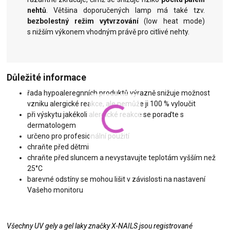
nehtů
. Většina doporučených lamp má také tzv.
bezbolestný režim vytvrzování
(low heat mode)
s nižším výkonem vhodným právě pro citlivé nehty.
Důležité informace
řada hypoaleregnních produktů výrazně snižuje možnost
vzniku alergické reakce, ale nemůže ji 100 % vyloučit
při výskytu jakékoli alergické reakce se poraďte s
dermatologem
určeno pro profesionální použití
chraňte před dětmi
chraňte před sluncem a nevystavujte teplotám vyšším než
25°C
barevné odstíny se mohou lišit v závislosti na nastavení
Vašeho monitoru
Všechny UV gely a gel laky značky X-NAILS jsou registrované