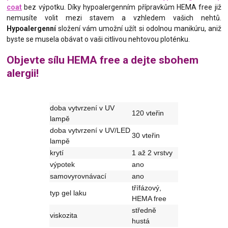
coat
bez výpotku. Díky hypoalergenním přípravkům HEMA free již
nemusíte volit mezi stavem a vzhledem vašich nehtů.
Hypoalergenní
složení vám umožní užít si odolnou manikúru, aniž
byste se musela obávat o vaši citlivou nehtovou ploténku.
Objevte sílu HEMA free a dejte sbohem
alergii!
doba vytvrzení v UV
120 vteřin
lampě
doba vytvrzení v UV/LED
30 vteřin
lampě
krytí
1 až 2 vrstvy
výpotek
ano
samovyrovnávací
ano
třífázový,
typ gel laku
HEMA free
středně
viskozita
hustá