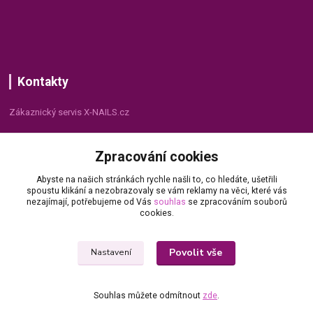
Kontakty
Zákaznický servis X-NAILS.cz
Dana Matušková
Zpracování cookies
+420 735 055 075
(Po - Pá, 8 - 16 hod.)
Abyste na našich stránkách rychle našli to, co hledáte, ušetřili
spoustu klikání a nezobrazovaly se vám reklamy na věci, které vás
info@x-nails.cz
nezajímají, potřebujeme od Vás
souhlas
se zpracováním souborů
cookies.
Povolit vše
Nastavení
Souhlas můžete odmítnout
zde
.
© Copyright 2026 X-NAILS.CZ