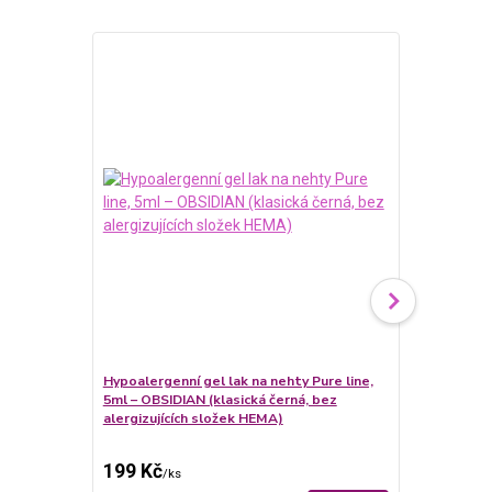
Hypoalergenní gel lak na nehty Pure line,
5ml – OBSIDIAN (klasická černá, bez
Hypoalergenn
alergizujících složek HEMA)
5ml – BLUSH
alergizující
199 Kč
199 Kč
/
ks
/
ks