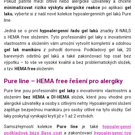
Pokud patříte mezi citlivé nebo alergické uživatelky a chcete
minimalizovat riziko výskytu alergické reakce
po aplikaci
gel
laku
, vyberte si z naší nové kolekce hypoalergenních gel laků Pure
line.
Jedná se o první
hypoalergenní řadu gel laků
značky X-NAILS
s HEMA free složením. Tyto profesionální gel laky s inovativními
vlastnostmi a složením vám umožní vytvořit kompletní a odolnou
gel lak manikúru
z pohodlí domova. Podkladový gel lak, 20
barevných odstínů gel laků a také zakončovací top coat bez
výpotku – to vše ve vysoké kvalitě a bez problematických složek,
s tzv.
HEMA free
složením.
Pure line – HEMA free řešení pro alergiky
Pure line jsou profesionální
gel laky
s inovativními vlastnostmi a
složením
bez HEMA a DI-HEMA
složek, které jsou vhodné pro
alergické uživatelky a osoby s citlivými nehty. Hypoalergenní složení
zajišťuje bezpečnou manikúru pro osoby citlivé na tyto složky. Gel
laky poskytují vynikající krytí již v 1 až 2 vrstvách.
Samozřejmostí kolekce
Pure line
je také
hypoalergenní
podkladová báze Base coat
a zakončovací
hypoalergenní top