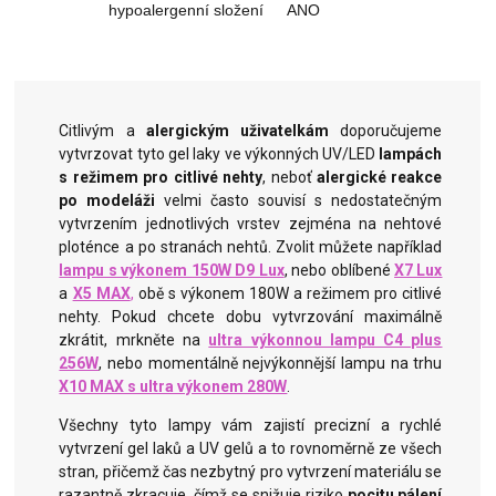
hypoalergenní složení
ANO
Citlivým a
alergickým uživatelkám
doporučujeme
vytvrzovat tyto gel laky ve výkonných UV/LED
lampách
s režimem pro citlivé nehty
, neboť
alergické reakce
po modeláži
velmi
často souvisí s nedostatečným
vytvrzením jednotlivých vrstev zejména na nehtové
ploténce a po stranách nehtů.
Zvolit můžete například
lampu s výkonem 150W D9 Lux
, nebo oblíbené
X7 Lux
a
X5 MAX
,
obě s výkonem 180W a režimem pro citlivé
nehty. Pokud chcete dobu vytvrzování maximálně
zkrátit, mrkněte na
ultra výkonnou lampu C4 plus
256W
, nebo momentálně nejvýkonnější lampu na trhu
X10 MAX s ultra výkonem 280W
.
Všechny tyto lampy vám zajistí precizní a rychlé
vytvrzení gel laků a UV gelů a to rovnoměrně ze všech
stran, přičemž čas nezbytný pro vytvrzení materiálu se
razantně zkracuje, čímž se snižuje riziko
pocitu pálení