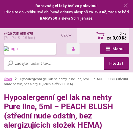
Barevné gel laky teď za polovinu!
Přidejte do košíku své oblíbené odstíny alespoň za
799 Kč
, zadejte kód
BARVY50
a sleva
50 %
je vaše.
0
ks
+420 735 055 075
CZK
za
0,00 Kč
(Po - Pá, 8 - 16 hod.)
Menu
Hledat
Úvod
Hypoalergenní gel lak na nehty Pure line, 5ml – PEACH BLUSH (střední
nude odstín, bez alergizujících složek HEMA)
Hypoalergenní gel lak na nehty
Pure line, 5ml – PEACH BLUSH
(střední nude odstín, bez
alergizujících složek HEMA)