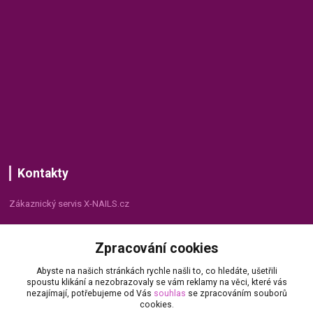
Kontakty
Zákaznický servis X-NAILS.cz
Dana Matušková
Zpracování cookies
+420 735 055 075
(Po - Pá, 8 - 16 hod.)
Abyste na našich stránkách rychle našli to, co hledáte, ušetřili
spoustu klikání a nezobrazovaly se vám reklamy na věci, které vás
info@x-nails.cz
nezajímají, potřebujeme od Vás
souhlas
se zpracováním souborů
cookies.