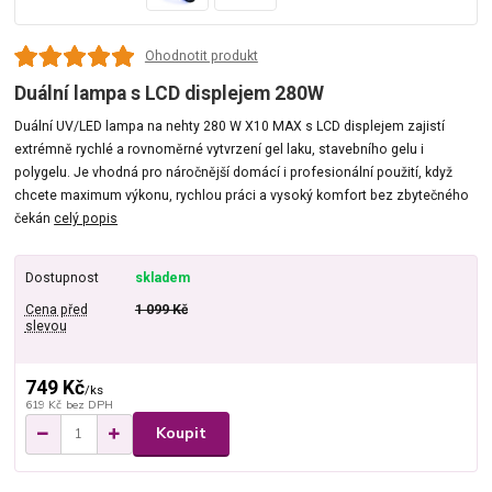
Ohodnotit produkt
Duální lampa s LCD displejem 280W
Duální UV/LED lampa na nehty 280 W X10 MAX s LCD displejem zajistí
extrémně rychlé a rovnoměrné vytvrzení gel laku, stavebního gelu i
polygelu. Je vhodná pro náročnější domácí i profesionální použití, když
chcete maximum výkonu, rychlou práci a vysoký komfort bez zbytečného
čekán
celý popis
Dostupnost
skladem
Cena před
1 099 Kč
slevou
749 Kč
/
ks
619 Kč
bez DPH
Koupit