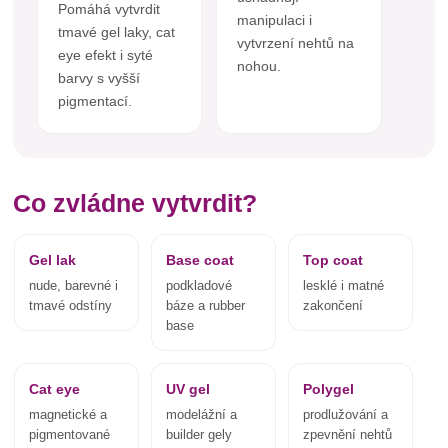
Pomáhá vytvrdit
manipulaci i
tmavé gel laky, cat
vytvrzení nehtů na
eye efekt i syté
nohou.
barvy s vyšší
pigmentací.
Co zvládne vytvrdit?
Gel lak
Base coat
Top coat
nude, barevné i
podkladové
lesklé i matné
tmavé odstíny
báze a rubber
zakončení
base
Cat eye
UV gel
Polygel
magnetické a
modelážní a
prodlužování a
pigmentované
builder gely
zpevnění nehtů