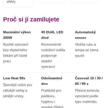
efekty
Proč si ji zamilujete
Maximální výkon
45 DUAL LED
Automatický
280W
diod
senzor
Rychlé vytvrzení
Rovnoměrné
Vložíte ruku a
bez zbytečného
rozložení světla
lampa se sama
čekání při časté
podporuje
spustí.
práci.
stabilní
vytvrzení.
Low Heat 99s
Odnímatelné
Časovač 10 / 30 /
dno
60 / 99 s
Šetrnější režim pro
citlivější nehty a
Praktické pro
Přesná kontrola
silnější vrstvy.
pedikúru,
vytvrzení podle
hygienu i
typu materiálu.
snadné čištění.