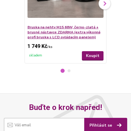
Bruska na nehty M15 68W, černo-zlatá +
brusné nástavce ZDARMA (extra výkonná
Jednofázový
profi bruska s LCD ovládacím panelem)
CLEAR GEL (e
1 749 Kč
179 Kč
/
ks
/
ks
Koupit
skladem
skladem
Buďte o krok napřed!
Přihlásit se