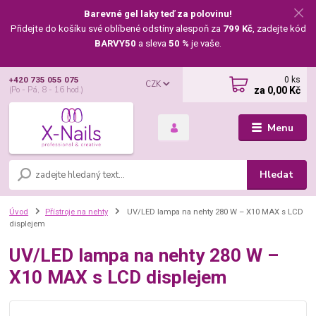
Barevné gel laky teď za polovinu!
Přidejte do košíku své oblíbené odstíny alespoň za
799 Kč
, zadejte kód
BARVY50
a sleva
50 %
je vaše.
0
ks
+420 735 055 075
CZK
za
0,00 Kč
(Po - Pá, 8 - 16 hod.)
Menu
Hledat
Úvod
Přístroje na nehty
UV/LED lampa na nehty 280 W – X10 MAX s LCD
displejem
UV/LED lampa na nehty 280 W –
X10 MAX s LCD displejem