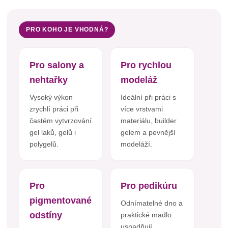
PRO KOHO JE VHODNÁ?
Pro salony a
Pro rychlou
nehtařky
modeláž
Vysoký výkon
Ideální při práci s
zrychlí práci při
více vrstvami
častém vytvrzování
materiálu, builder
gel laků, gelů i
gelem a pevnější
polygelů.
modeláží.
Pro
Pro pedikúru
pigmentované
Odnímatelné dno a
odstíny
praktické madlo
usnadňují