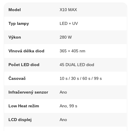
Model
X10 MAX
Typ lampy
LED + UV
Výkon
280 W
Vlnová délka diod
365 + 405 nm
Počet LED diod
45 DUAL LED diod
Časovač
10 s / 30 s / 60 s / 99 s
Infračervený senzor
Ano
Low Heat režim
Ano, 99 s
LCD displej
Ano