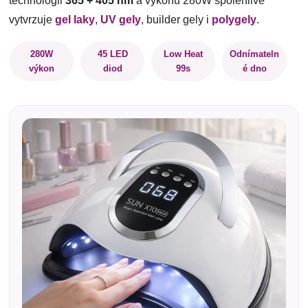
technologii
365 + 405 nm
a výkonu 280W spolehlivě
vytvrzuje
gel laky
,
UV gely
, builder gely i
polygely
.
280W
45 LED
Low Heat
Odnímateln
výkon
diod
99s
é dno