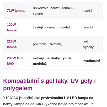
univerzální použití doma i v
72W lampa
rychlý
salonu
120W
častější domácí modeláž
vysoký
lampa
220W
velmi
pokročilé uživatelky
lampa
vysoký
280W X10
salony, nehtařky, rychlá
maximální
MAX
modeláž
Kompatibilní s gel laky, UV gely i
polygelem
X10 MAX je ideální jako
profesionální UV LED lampa na
nehty
,
lampa na gel lak
i výkonná lampa pro modeláž. Je