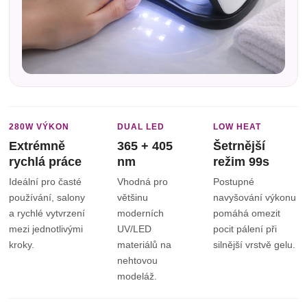
280W VÝKON
DUAL LED
LOW HEAT
Extrémně
365 + 405
Šetrnější
rychlá práce
nm
režim 99s
Ideální pro časté
Vhodná pro
Postupné
používání, salony
většinu
navyšování výkonu
a rychlé vytvrzení
moderních
pomáhá omezit
mezi jednotlivými
UV/LED
pocit pálení při
kroky.
materiálů na
silnější vrstvě gelu.
nehtovou
modeláž.