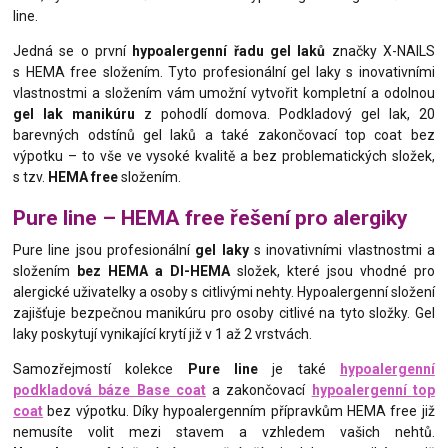
line.
Jedná se o první
hypoalergenní řadu gel laků
značky X-NAILS
s HEMA free složením. Tyto profesionální gel laky s inovativními
vlastnostmi a složením vám umožní vytvořit kompletní a odolnou
gel lak manikúru
z pohodlí domova. Podkladový gel lak, 20
barevných odstínů gel laků a také zakončovací top coat bez
výpotku – to vše ve vysoké kvalitě a bez problematických složek,
s tzv.
HEMA free
složením.
Pure line – HEMA free řešení pro alergiky
Pure line jsou profesionální
gel laky
s inovativními vlastnostmi a
složením
bez HEMA a DI-HEMA
složek, které jsou vhodné pro
alergické uživatelky a osoby s citlivými nehty. Hypoalergenní složení
zajišťuje bezpečnou manikúru pro osoby citlivé na tyto složky. Gel
laky poskytují vynikající krytí již v 1 až 2 vrstvách.
Samozřejmostí kolekce
Pure line
je také
hypoalergenní
podkladová báze Base coat
a zakončovací
hypoalergenní top
coat
bez výpotku. Díky hypoalergenním přípravkům HEMA free již
nemusíte volit mezi stavem a vzhledem vašich nehtů.