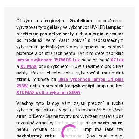
Citlivým a
alergickým uživatelkám
doporučujeme
vytvrzovat tyto gel laky ve výkonných UV/LED
lampách
s režimem pro citlivé nehty
, neboť
alergické reakce
po modeláži
velmi
často souvisí s nedostatečným
vytvrzením jednotlivých vrstev zejména na nehtové
ploténce a po stranách nehtů.
Zvolit můžete například
lampu s výkonem 150W D9 Lux
, nebo oblíbené
X7 Lux
a
X5 MAX
,
obě s výkonem 180W a režimem pro citlivé
nehty. Pokud chcete dobu vytvrzování maximálně
zkrátit, mrkněte na
ultra výkonnou lampu C4 plus
256W
, nebo momentálně nejvýkonnější lampu na trhu
X10 MAX s ultra výkonem 280W
.
Všechny tyto lampy vám zajistí precizní a rychlé
vytvrzení gel laků a UV gelů a to rovnoměrně ze všech
stran, přičemž čas nezbytný pro vytvrzení materiálu se
razantně zkracuje, čímž se snižuje riziko
pocitu pálení
nehtů
. Většina doporučených lamp má také tzv.
bezbolestný režim vytvrzování
(low heat mode)