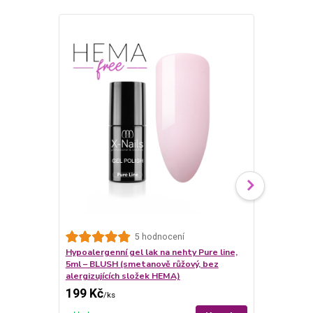
5 hodnocení
Hypoalergenní gel lak na nehty Pure line,
Hypoalergenn
5ml – BLUSH (smetanově růžový, bez
5ml – PEACH
alergizujících složek HEMA)
bez alergizu
199 Kč
199 Kč
/
ks
/
ks