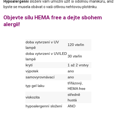
Hypoalergenní
složení vám umožní užít si odolnou manikúru, aniž
byste se musela obávat o vaši citlivou nehtovou ploténku.
Objevte sílu HEMA free a dejte sbohem
alergii!
doba vytvrzení v UV
120 vteřin
lampě
doba vytvrzení v UV/LED
30 vteřin
lampě
krytí
1 až 2 vrstvy
výpotek
ano
samovyrovnávací
ano
třífázový,
typ gel laku
HEMA free
středně
viskozita
hustá
hypoalergenní složení
ANO