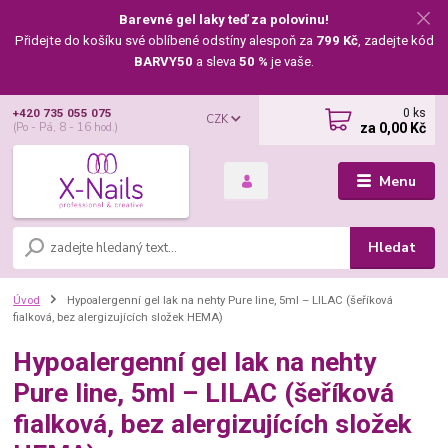
Barevné gel laky teď za polovinu!
Přidejte do košíku své oblíbené odstíny alespoň za
799 Kč
, zadejte kód
BARVY50
a sleva
50 %
je vaše.
0
ks
+420 735 055 075
CZK
za
0,00 Kč
(Po - Pá, 8 - 16 hod.)
Menu
Hledat
Úvod
Hypoalergenní gel lak na nehty Pure line, 5ml – LILAC (šeříková
fialková, bez alergizujících složek HEMA)
Hypoalergenní gel lak na nehty
Pure line, 5ml – LILAC (šeříková
fialková, bez alergizujících složek