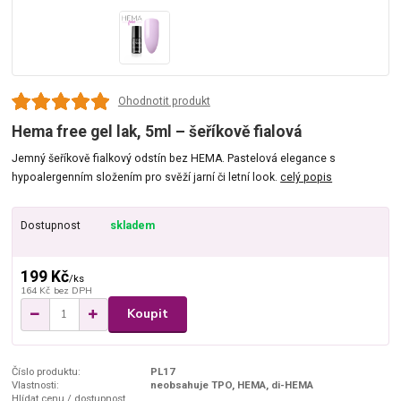
Ohodnotit produkt
Hema free gel lak, 5ml – šeříkově fialová
Jemný šeříkově fialkový odstín bez HEMA. Pastelová elegance s
hypoalergenním složením pro svěží jarní či letní look.
celý popis
Dostupnost
skladem
199 Kč
/
ks
164 Kč
bez DPH
Koupit
Číslo produktu:
PL17
Vlastnosti:
neobsahuje TPO, HEMA, di-HEMA
Hlídat cenu / dostupnost