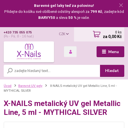
Barevné gel laky teď za polovinu!
Přidejte do košíku své oblíbené odstíny alespoň za
799 Kč
, zadejte kód
BARVY50
a sleva
50 %
je vaše.
0
ks
+420 735 055 075
CZK
za
0,00 Kč
(Po - Pá, 8 - 16 hod.)
Menu
Hledat
Úvod
Barevné UV gely
X-NAILS metalický UV gel Metallic Line, 5 ml -
MYTHICAL SILVER
X-NAILS metalický UV gel Metallic
Line, 5 ml - MYTHICAL SILVER