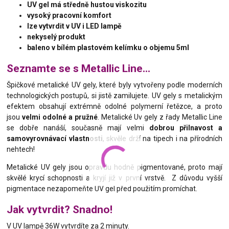
UV gel má středně hustou viskozitu
vysoký pracovní komfort
lze vytvrdit v UV i LED lampě
nekyselý produkt
baleno v bílém plastovém kelímku o objemu 5ml
Seznamte se s Metallic Line...
Špičkové metalické UV gely, které byly vytvořeny podle moderních
technologických postupů, si jistě zamilujete. UV gely s metalickým
efektem obsahují extrémně odolné polymerní řetězce, a proto
jsou
velmi odolné a pružné
. Metalické Uv gely z řady Metallic Line
se dobře nanáší, současně mají velmi
dobrou přilnavost a
samovyrovnávací vlastnosti
, skvěle drží na tipech i na přírodních
nehtech!
Metalické UV gely jsou opravdu hodně pigmentované, proto mají
skvělé krycí schopnosti a kryjí již v první vrstvě. Z důvodu vyšší
pigmentace nezapomeňte UV gel před použitím promíchat.
Jak vytvrdit? Snadno!
V UV lampě 36W vytvrdíte za 2 minuty.