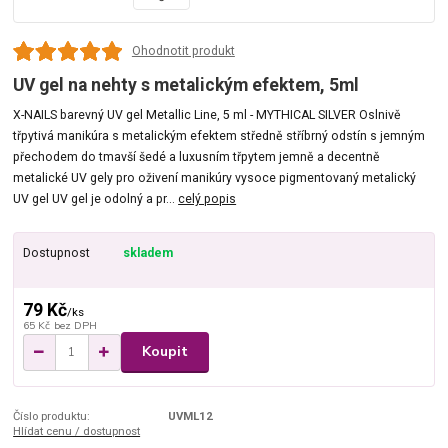
Ohodnotit produkt
UV gel na nehty s metalickým efektem, 5ml
X-NAILS barevný UV gel Metallic Line, 5 ml - MYTHICAL SILVER Oslnivě
třpytivá manikúra s metalickým efektem středně stříbrný odstín s jemným
přechodem do tmavší šedé a luxusním třpytem jemně a decentně
metalické UV gely pro oživení manikúry vysoce pigmentovaný metalický
UV gel UV gel je odolný a pr...
celý popis
Dostupnost
skladem
79 Kč
/
ks
65 Kč
bez DPH
Koupit
Číslo produktu:
UVML12
Hlídat cenu / dostupnost