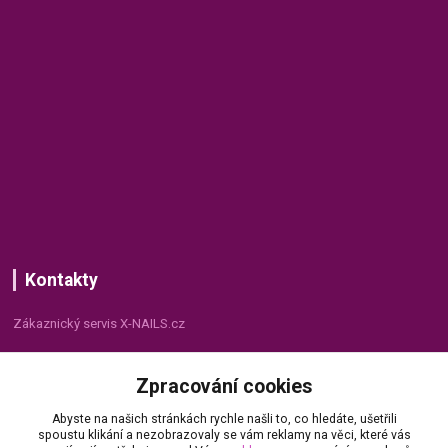
Kontakty
Zákaznický servis X-NAILS.cz
Dana Matušková
Zpracování cookies
+420 735 055 075
(Po - Pá, 8 - 16 hod.)
Abyste na našich stránkách rychle našli to, co hledáte, ušetřili
spoustu klikání a nezobrazovaly se vám reklamy na věci, které vás
info@x-nails.cz