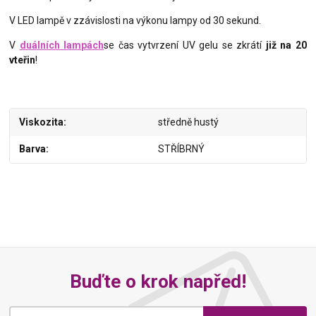
V LED lampě v zzávislosti na výkonu lampy od 30 sekund.
V
duálních lampách
se čas vytvrzení UV gelu se zkrátí
již na 20
vteřin
!
Viskozita
středně hustý
Barva
STŘÍBRNÝ
Buďte o krok napřed!