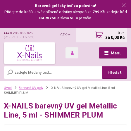
Barevné gel laky teď za polovinu!
Přidejte do košíku své oblíbené odstíny alespoň za
799 Kč
, zadejte kód
BARVY50
a sleva
50 %
je vaše.
0
ks
+420 735 055 075
CZK
za
0,00 Kč
(Po - Pá, 8 - 16 hod.)
Menu
Hledat
Úvod
Barevné UV gely
X-NAILS barevný UV gel Metallic Line, 5 ml -
SHIMMER PLUM
X-NAILS barevný UV gel Metallic
Line, 5 ml - SHIMMER PLUM