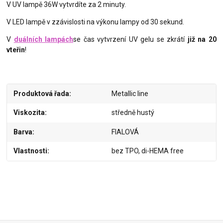
V UV lampě 36W vytvrdíte za 2 minuty.
V LED lampě v zzávislosti na výkonu lampy od 30 sekund.
V
duálních lampách
se čas vytvrzení UV gelu se zkrátí
již na 20
vteřin
!
Produktová řada
Metallic line
Viskozita
středně hustý
Barva
FIALOVÁ
Vlastnosti
bez TPO, di-HEMA free