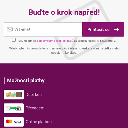
Buďte o krok napřed!
Přihlásit se
Souhlasím se
zpracováním osobních údajů
za účelem rozesílky newsletteru.
Odebírejte náš newsletter a nemine vás žádná novinka, akční nabídka nebo
speciální kolekce.
Možnosti platby
Dobírkou
Převodem
Online platbou