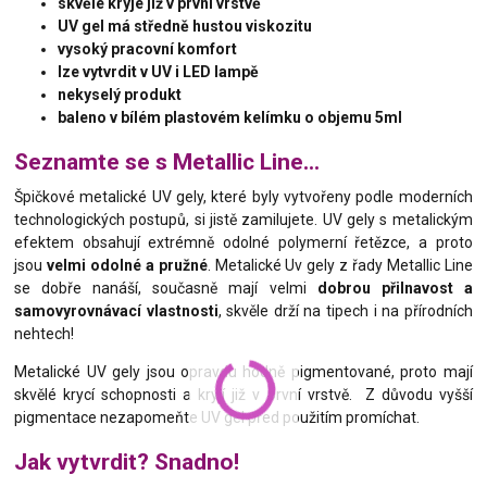
skvěle kryje již v první vrstvě
UV gel má středně hustou viskozitu
vysoký pracovní komfort
lze vytvrdit v UV i LED lampě
nekyselý produkt
baleno v bílém plastovém kelímku o objemu 5ml
Seznamte se s Metallic Line...
Špičkové metalické UV gely, které byly vytvořeny podle moderních
technologických postupů, si jistě zamilujete. UV gely s metalickým
efektem obsahují extrémně odolné polymerní řetězce, a proto
jsou
velmi odolné a pružné
. Metalické Uv gely z řady Metallic Line
se dobře nanáší, současně mají velmi
dobrou přilnavost a
samovyrovnávací vlastnosti
, skvěle drží na tipech i na přírodních
nehtech!
Metalické UV gely jsou opravdu hodně pigmentované, proto mají
skvělé krycí schopnosti a kryjí již v první vrstvě. Z důvodu vyšší
pigmentace nezapomeňte UV gel před použitím promíchat.
Jak vytvrdit? Snadno!