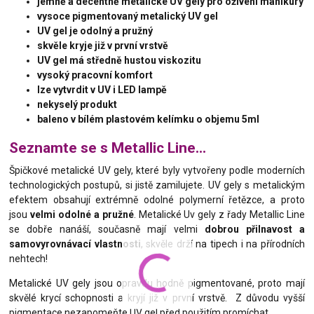
jemně a decentně metalické UV gely
pro oživení manikúry
vysoce pigmentovaný metalický UV gel
UV gel je odolný a pružný
skvěle kryje již v první vrstvě
UV gel má středně hustou viskozitu
vysoký pracovní komfort
lze vytvrdit v UV i LED lampě
nekyselý produkt
baleno v bílém plastovém kelímku o objemu 5ml
Seznamte se s Metallic Line...
Špičkové metalické UV gely, které byly vytvořeny podle moderních
technologických postupů, si jistě zamilujete. UV gely s metalickým
efektem obsahují extrémně odolné polymerní řetězce, a proto
jsou
velmi odolné a pružné
. Metalické Uv gely z řady Metallic Line
se dobře nanáší, současně mají velmi
dobrou přilnavost a
samovyrovnávací vlastnosti
, skvěle drží na tipech i na přírodních
nehtech!
Metalické UV gely jsou opravdu hodně pigmentované, proto mají
skvělé krycí schopnosti a kryjí již v první vrstvě. Z důvodu vyšší
pigmentace nezapomeňte UV gel před použitím promíchat.