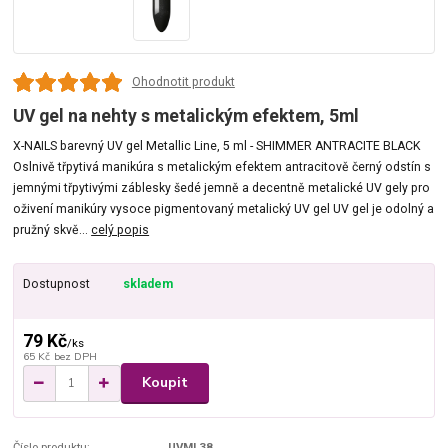
Ohodnotit produkt
UV gel na nehty s metalickým efektem, 5ml
X-NAILS barevný UV gel Metallic Line, 5 ml - SHIMMER ANTRACITE BLACK
Oslnivě třpytivá manikúra s metalickým efektem antracitově černý odstín s
jemnými třpytivými záblesky šedé jemně a decentně metalické UV gely pro
oživení manikúry vysoce pigmentovaný metalický UV gel UV gel je odolný a
pružný skvě...
celý popis
Dostupnost
skladem
79 Kč
/
ks
65 Kč
bez DPH
Koupit
Číslo produktu:
UVML38