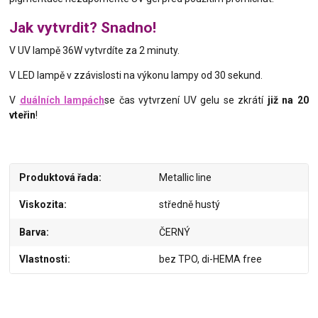
Jak vytvrdit? Snadno!
V UV lampě 36W vytvrdíte za 2 minuty.
V LED lampě v zzávislosti na výkonu lampy od 30 sekund.
V
duálních lampách
se čas vytvrzení UV gelu se zkrátí
již na 20
vteřin
!
Produktová řada
Metallic line
Viskozita
středně hustý
Barva
ČERNÝ
Vlastnosti
bez TPO, di-HEMA free