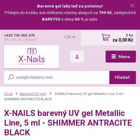
Barevné gel laky teď za polovinu!
Přidejte do košíku své oblíbené odstíny alespoň za
799 Kč
, zadejte kód
BARVY50
a sleva
50 %
je vaše.
0
ks
+420 735 055 075
CZK
za
0,00 Kč
(Po - Pá, 8 - 16 hod.)
Menu
Hledat
Úvod
Barevné UV gely
X-NAILS barevný UV gel Metallic Line, 5 ml -
SHIMMER ANTRACITE BLACK
X-NAILS barevný UV gel Metallic
Line, 5 ml - SHIMMER ANTRACITE
BLACK