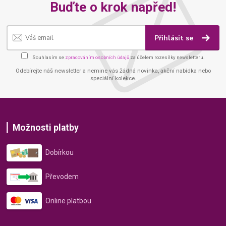
Buďte o krok napřed!
Přihlásit se
Souhlasím se
zpracováním osobních údajů
za účelem rozesílky newsletteru.
Odebírejte náš newsletter a nemine vás žádná novinka, akční nabídka nebo
speciální kolekce.
Možnosti platby
Dobírkou
Převodem
Online platbou