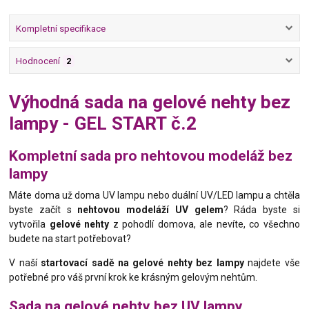
Kompletní specifikace
Hodnocení
2
Výhodná sada na gelové nehty bez
lampy - GEL START č.2
Kompletní sada pro nehtovou modeláž bez
lampy
Máte doma už doma UV lampu nebo duální UV/LED lampu a chtěla
byste začít s
nehtovou modeláží UV gelem
? Ráda byste si
vytvořila
gelové nehty
z pohodlí domova, ale nevíte, co všechno
budete na start potřebovat?
V naší
startovací sadě na gelové nehty bez lampy
najdete vše
potřebné pro váš první krok ke krásným gelovým nehtům.
Sada na gelové nehty bez UV lampy