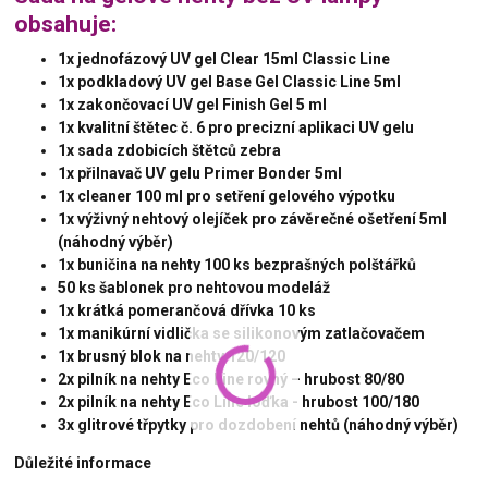
obsahuje:
1x jednofázový UV gel Clear 15ml Classic Line
1x podkladový UV gel Base Gel Classic Line 5ml
1x zakončovací UV gel Finish Gel 5 ml
1x kvalitní štětec č. 6 pro precizní aplikaci UV gelu
1x sada zdobicích štětců zebra
1x přilnavač UV gelu Primer Bonder 5ml
1x cleaner 100 ml pro setření gelového výpotku
1x výživný nehtový olejíček pro závěrečné ošetření 5ml
(náhodný výběr)
1x buničina na nehty 100 ks bezprašných polštářků
50 ks šablonek pro nehtovou modeláž
1x krátká pomerančová dřívka 10 ks
1x manikúrní vidlička se silikonovým zatlačovačem
1x brusný blok na nehty 120/120
2x pilník na nehty Eco Line rovný – hrubost 80/80
2x pilník na nehty Eco Line loďka - hrubost 100/180
3x glitrové třpytky pro dozdobení nehtů (náhodný výběr)
Důležité informace