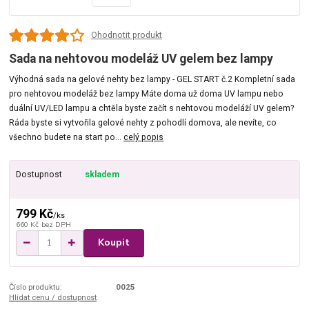
Ohodnotit produkt
Sada na nehtovou modeláž UV gelem bez lampy
Výhodná sada na gelové nehty bez lampy - GEL START č.2 Kompletní sada
pro nehtovou modeláž bez lampy Máte doma už doma UV lampu nebo
duální UV/LED lampu a chtěla byste začít s nehtovou modeláží UV gelem?
Ráda byste si vytvořila gelové nehty z pohodlí domova, ale nevíte, co
všechno budete na start po...
celý popis
Dostupnost
skladem
799 Kč
/
ks
660 Kč
bez DPH
Koupit
Číslo produktu:
0025
Hlídat cenu / dostupnost