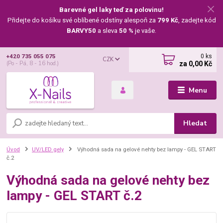
Barevné gel laky teď za polovinu!
Přidejte do košíku své oblíbené odstíny alespoň za
799 Kč
, zadejte kód
BARVY50
a sleva
50 %
je vaše.
0
ks
+420 735 055 075
CZK
za
0,00 Kč
(Po - Pá, 8 - 16 hod.)
Menu
Hledat
Úvod
UV/LED gely
Výhodná sada na gelové nehty bez lampy - GEL START
č.2
Výhodná sada na gelové nehty bez
lampy - GEL START č.2