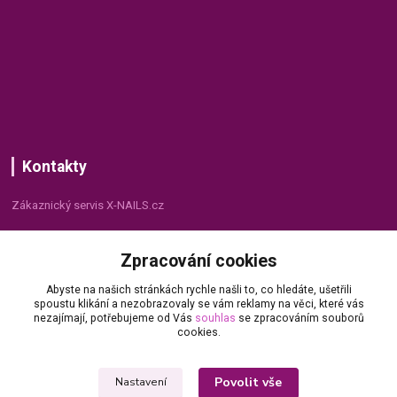
Kontakty
Zákaznický servis X-NAILS.cz
Dana Matušková
Zpracování cookies
+420 735 055 075
(Po - Pá, 8 - 16 hod.)
Abyste na našich stránkách rychle našli to, co hledáte, ušetřili
spoustu klikání a nezobrazovaly se vám reklamy na věci, které vás
info@x-nails.cz
nezajímají, potřebujeme od Vás
souhlas
se zpracováním souborů
cookies.
Povolit vše
Nastavení