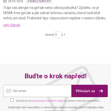
28
.
03
.
2026
X-NAILS NÁVODY
Trápí vás alergie na gel lak nebo citlivá pokožka? Zjistěte, co je
HEMA free gel lak a jak vybrat šetrnou variantu, která nedráždí
nehty ani okolí. Praktické tipy i doporučení najdete v našem článku.
celý článek
strana
z 1
Buďte o krok napřed!
Přihlásit se
Souhlasím se
zpracováním osobních údajů
za účelem rozesílky newsletteru.
Odebírejte náš newsletter a nemine vás žádná novinka, akční nabídka nebo
speciální kolekce.