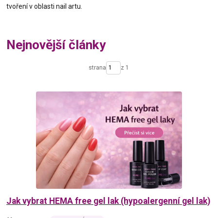
tvoření v oblasti nail artu.
Nejnovější články
strana
z 1
Jak vybrat HEMA free gel lak (hypoalergenní gel lak)