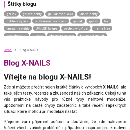
Štítky blogu
gel lak
gelové nehty
gel lak manikúra
lak na nehty
nehtová výživa
odstranění modeláže
gel-lak
gellak
lak
lampa na nehty
UV/LED lampa
pastelový UV gel
hema free
hypoalegenní
alergie
alergická reakce
jak vybrat gel lak
gel lak návod
gel lak aplikace
top coat
závěrečný lesk
Úvod
Blog X-NAILS
top coat universe
top coat neptune
top coat uranus sky
top coat saturn moon
top coat mars road
top coat venus shine
Blog X-NAILS
top coat mercury dream
uv gel top coat
p.shine
manikúra na přírodní nehty
přírodní nehty
přírodní manikúra
Vítejte na blogu X-NAILS!
japonská manikúra
japonský p-shine
vyživující lak na nehty
výživný lak na nehty
complete repair
care gel
green spa
Zde si můžete přečíst nejen krátké články o výrobcích
X-NAILS
, ale
také jejich testy, recenze a zkušenosti našich zákaznic. Čekají tu na
calcium gel
nail hardener
vitamin bomb
zničené nehty
vás praktické návody pro různé typy nehtové modeláže,
slabé nehty
kondicionér na nehty
tenké nehty
thermo gel lak
upozornění na časté chyby začátečnic a také řešení zapeklitých
termo lak
situací, které mohou při modeláži nastat.
Přejeme vám příjemné počtení a doufáme, že zde naleznete
řešení všech vašich problémů i případnou inspiraci pro kreativní