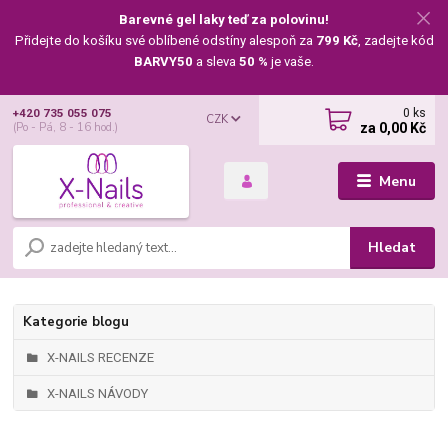
Barevné gel laky teď za polovinu!
Přidejte do košíku své oblíbené odstíny alespoň za
799 Kč
, zadejte kód
BARVY50
a sleva
50 %
je vaše.
0
ks
+420 735 055 075
CZK
za
0,00 Kč
(Po - Pá, 8 - 16 hod.)
Menu
Hledat
Kategorie blogu
X-NAILS RECENZE
X-NAILS NÁVODY