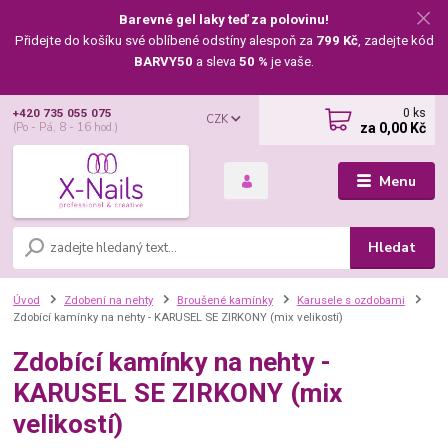
Barevné gel laky teď za polovinu!
Přidejte do košíku své oblíbené odstíny alespoň za
799 Kč
, zadejte kód
BARVY50
a sleva
50 %
je vaše.
0
ks
+420 735 055 075
CZK
za
0,00 Kč
(Po - Pá, 8 - 16 hod.)
Menu
Hledat
Úvod
Zdobení na nehty
Broušené kamínky
Karusele s ozdobami
Zdobící kamínky na nehty - KARUSEL SE ZIRKONY (mix velikostí)
Zdobící kamínky na nehty -
KARUSEL SE ZIRKONY (mix
velikostí)