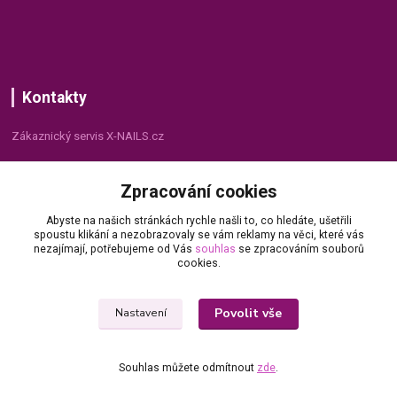
Kontakty
Zákaznický servis X-NAILS.cz
Dana Matušková
Zpracování cookies
+420 735 055 075
(Po - Pá, 8 - 16 hod.)
Abyste na našich stránkách rychle našli to, co hledáte, ušetřili
spoustu klikání a nezobrazovaly se vám reklamy na věci, které vás
info@x-nails.cz
nezajímají, potřebujeme od Vás
souhlas
se zpracováním souborů
cookies.
Povolit vše
Nastavení
Souhlas můžete odmítnout
zde
.
© Copyright 2026 X-NAILS.CZ
Vytvořeno na
Eshop-rychle.cz