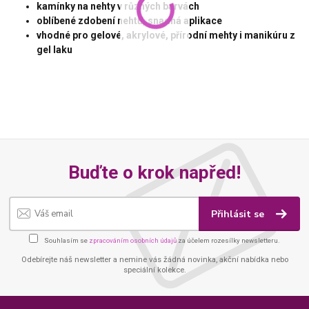
kamínky na nehty v různých barvách
oblíbené zdobení nehtů, snadná aplikace
vhodné pro gelové, akrylové, přírodní mehty i manikúru z
gel laku
Buďte o krok napřed!
Přihlásit se
Souhlasím se
zpracováním osobních údajů
za účelem rozesílky newsletteru.
Odebírejte náš newsletter a nemine vás žádná novinka, akční nabídka nebo
speciální kolekce.