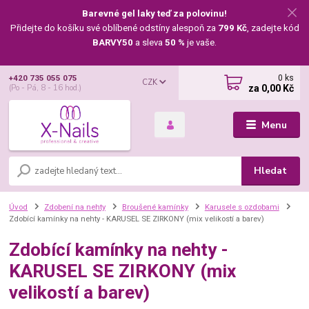
Barevné gel laky teď za polovinu!
Přidejte do košíku své oblíbené odstíny alespoň za
799 Kč
, zadejte kód
BARVY50
a sleva
50 %
je vaše.
0
ks
+420 735 055 075
CZK
za
0,00 Kč
(Po - Pá, 8 - 16 hod.)
Menu
Hledat
Úvod
Zdobení na nehty
Broušené kamínky
Karusele s ozdobami
Zdobící kamínky na nehty - KARUSEL SE ZIRKONY (mix velikostí a barev)
Zdobící kamínky na nehty -
KARUSEL SE ZIRKONY (mix
velikostí a barev)