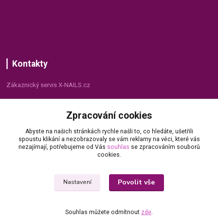
Kontakty
Zákaznický servis X-NAILS.cz
Dana Matušková
Zpracování cookies
+420 735 055 075
(Po - Pá, 8 - 16 hod.)
Abyste na našich stránkách rychle našli to, co hledáte, ušetřili
spoustu klikání a nezobrazovaly se vám reklamy na věci, které vás
info@x-nails.cz
nezajímají, potřebujeme od Vás
souhlas
se zpracováním souborů
cookies.
Povolit vše
Nastavení
Souhlas můžete odmítnout
zde
.
© Copyright 2026 X-NAILS.CZ