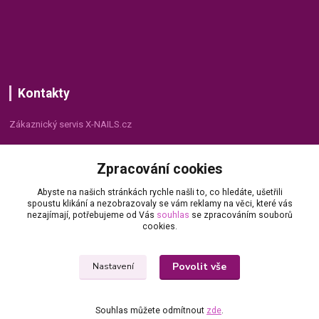
Kontakty
Zákaznický servis X-NAILS.cz
Dana Matušková
Zpracování cookies
+420 735 055 075
(Po - Pá, 8 - 16 hod.)
Abyste na našich stránkách rychle našli to, co hledáte, ušetřili
spoustu klikání a nezobrazovaly se vám reklamy na věci, které vás
info@x-nails.cz
nezajímají, potřebujeme od Vás
souhlas
se zpracováním souborů
cookies.
Povolit vše
Nastavení
Souhlas můžete odmítnout
zde
.
© Copyright 2026 X-NAILS.CZ