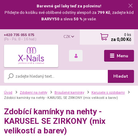
Barevné gel laky teď za polovinu!
Přidejte do košíku své oblíbené odstíny alespoň za
799 Kč
, zadejte kód
BARVY50
a sleva
50 %
je vaše.
0
ks
+420 735 055 075
CZK
za
0,00 Kč
(Po - Pá, 8 - 16 hod.)
Menu
Hledat
Úvod
Zdobení na nehty
Broušené kamínky
Karusele s ozdobami
Zdobící kamínky na nehty - KARUSEL SE ZIRKONY (mix velikostí a barev)
Zdobící kamínky na nehty -
KARUSEL SE ZIRKONY (mix
velikostí a barev)