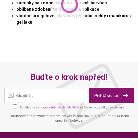
kamínky na zdobení nehtů v různých barvách
oblíbené zdobení nehtů, snadná aplikace
vhodné pro gelové, akrylové, přírodní mehty i manikúru z
gel laku
Buďte o krok napřed!
Přihlásit se
Souhlasím se
zpracováním osobních údajů
za účelem rozesílky newsletteru.
Odebírejte náš newsletter a nemine vás žádná novinka, akční nabídka nebo
speciální kolekce.