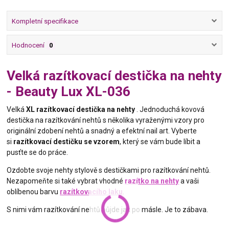
Kompletní specifikace
Hodnocení
0
Velká razítkovací destička na nehty
- Beauty Lux XL-036
Velká
XL razítkovací destička na nehty
. Jednoduchá kovová
destička na razítkování nehtů s několika vyraženými vzory pro
originální zdobení nehtů a snadný a efektní nail art. Vyberte
si
razítkovací destičku se vzorem
, který se vám bude líbit a
pusťte se do práce.
Ozdobte svoje nehty stylově s destičkami pro razítkování nehtů.
Nezapomeňte si také vybrat vhodné
razítko na nehty
a vaši
oblíbenou barvu
razítkovacího laku
.
S nimi vám razítkování nehtů půjde jak po másle. Je to zábava.