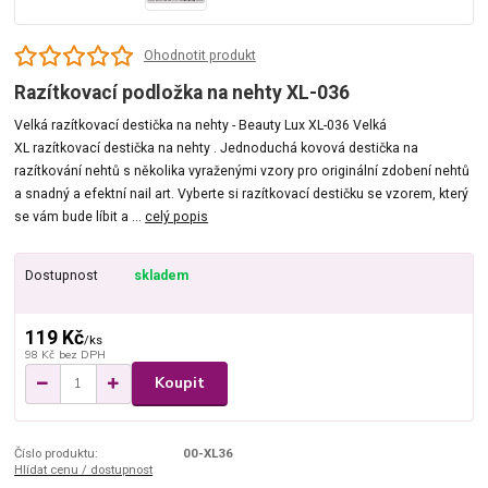
Ohodnotit produkt
Razítkovací podložka na nehty XL-036
Velká razítkovací destička na nehty - Beauty Lux XL-036 Velká
XL razítkovací destička na nehty . Jednoduchá kovová destička na
razítkování nehtů s několika vyraženými vzory pro originální zdobení nehtů
a snadný a efektní nail art. Vyberte si razítkovací destičku se vzorem, který
se vám bude líbit a ...
celý popis
Dostupnost
skladem
119 Kč
/
ks
98 Kč
bez DPH
Koupit
Číslo produktu:
00-XL36
Hlídat cenu / dostupnost