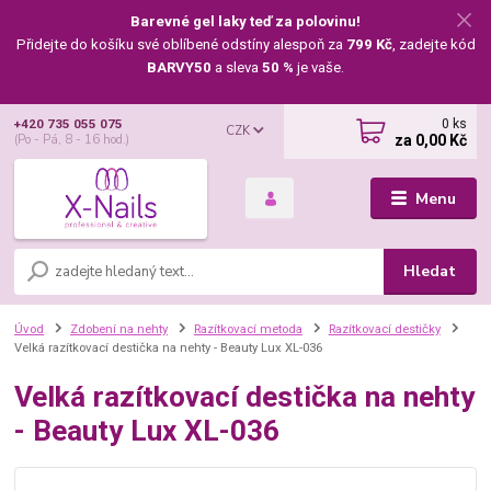
Barevné gel laky teď za polovinu!
Přidejte do košíku své oblíbené odstíny alespoň za
799 Kč
, zadejte kód
BARVY50
a sleva
50 %
je vaše.
0
ks
+420 735 055 075
CZK
za
0,00 Kč
(Po - Pá, 8 - 16 hod.)
Menu
Hledat
Úvod
Zdobení na nehty
Razítkovací metoda
Razítkovací destičky
Velká razítkovací destička na nehty - Beauty Lux XL-036
Velká razítkovací destička na nehty
- Beauty Lux XL-036