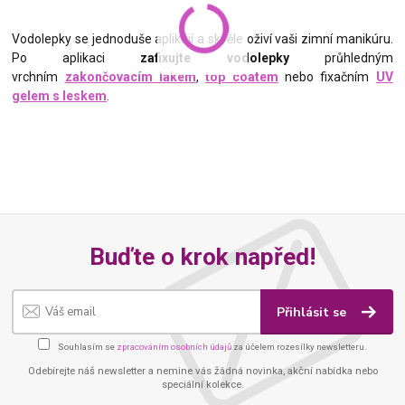
Vodolepky se jednoduše aplikují a skvěle oživí vaši zimní manikúru.
Po aplikaci
zafixujte vodolepky
průhledným
vrchním
zakončovacím lakem
,
top coatem
nebo fixačním
UV
gelem s leskem
.
Buďte o krok napřed!
Přihlásit se
Souhlasím se
zpracováním osobních údajů
za účelem rozesílky newsletteru.
Odebírejte náš newsletter a nemine vás žádná novinka, akční nabídka nebo
speciální kolekce.