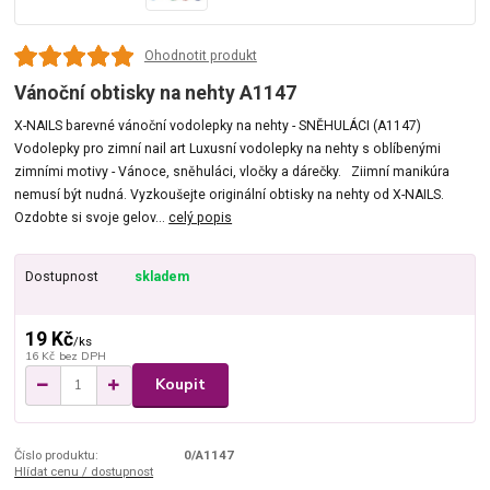
Ohodnotit produkt
Vánoční obtisky na nehty A1147
X-NAILS barevné vánoční vodolepky na nehty - SNĚHULÁCI (A1147)
Vodolepky pro zimní nail art Luxusní vodolepky na nehty s oblíbenými
zimními motivy - Vánoce, sněhuláci, vločky a dárečky. Ziimní manikúra
nemusí být nudná. Vyzkoušejte originální obtisky na nehty od X-NAILS.
Ozdobte si svoje gelov...
celý popis
Dostupnost
skladem
19 Kč
/
ks
16 Kč
bez DPH
Koupit
Číslo produktu:
0/A1147
Hlídat cenu / dostupnost