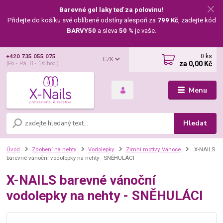
Barevné gel laky teď za polovinu!
Přidejte do košíku své oblíbené odstíny alespoň za
799 Kč
, zadejte kód
BARVY50
a sleva
50 %
je vaše.
0
ks
+420 735 055 075
CZK
za
0,00 Kč
(Po - Pá, 8 - 16 hod.)
Menu
Hledat
Úvod
Zdobení na nehty
Vodolepky
Zimní motivy, Vánoce
X-NAILS
barevné vánoční vodolepky na nehty - SNĚHULÁCI
X-NAILS barevné vánoční
vodolepky na nehty - SNĚHULÁCI