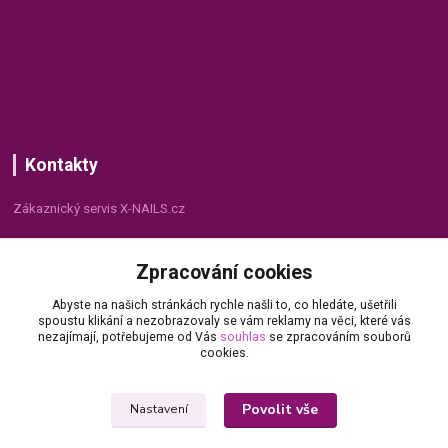
Kontakty
Zákaznický servis X-NAILS.cz
Dana Matušková
Zpracování cookies
+420 735 055 075
(Po - Pá, 8 - 16 hod.)
Abyste na našich stránkách rychle našli to, co hledáte, ušetřili
spoustu klikání a nezobrazovaly se vám reklamy na věci, které vás
info@x-nails.cz
nezajímají, potřebujeme od Vás
souhlas
se zpracováním souborů
cookies.
Povolit vše
Nastavení