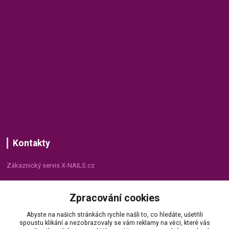
Kontakty
Zákaznický servis X-NAILS.cz
Dana Matušková
Zpracování cookies
+420 735 055 075
(Po - Pá, 8 - 16 hod.)
Abyste na našich stránkách rychle našli to, co hledáte, ušetřili
spoustu klikání a nezobrazovaly se vám reklamy na věci, které vás
info@x-nails.cz