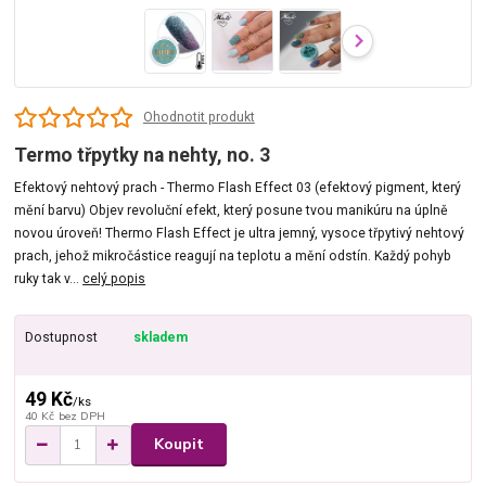
Ohodnotit produkt
Termo třpytky na nehty, no. 3
Efektový nehtový prach - Thermo Flash Effect 03 (efektový pigment, který
mění barvu) Objev revoluční efekt, který posune tvou manikúru na úplně
novou úroveň! Thermo Flash Effect je ultra jemný, vysoce třpytivý nehtový
prach, jehož mikročástice reagují na teplotu a mění odstín. Každý pohyb
ruky tak v...
celý popis
Dostupnost
skladem
49 Kč
/
ks
40 Kč
bez DPH
Koupit