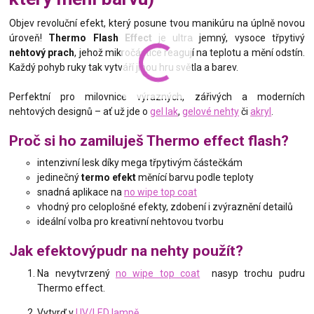
Objev revoluční efekt, který posune tvou manikúru na úplně novou
úroveň!
Thermo Flash Effect
je ultra jemný, vysoce třpytivý
nehtový prach
, jehož mikročástice reagují na teplotu a mění odstín.
Každý pohyb ruky tak vytváří jinou hru světla a barev.
Perfektní pro milovnice výrazných, zářivých a moderních
nehtových designů – ať už jde o
gel lak
,
gelové nehty
či
akryl
.
Proč si ho zamiluješ Thermo effect flash?
intenzivní lesk díky mega třpytivým částečkám
jedinečný
termo efekt
měnící barvu podle teploty
snadná aplikace na
no wipe top coat
vhodný pro celoplošné efekty, zdobení i zvýraznění detailů
ideální volba pro kreativní nehtovou tvorbu
Jak efektovýpudr na nehty použít?
Na nevytvrzený
no wipe top coat
nasyp trochu pudru
Thermo effect.
Vytvrď v
UV/LED lampě
.