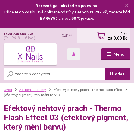
Barevné gel laky teď za polovinu!
Přidejte do košíku své oblíbené odstíny alespoň za
799 Kč
, zadejte kód
BARVY50
a sleva
50 %
je vaše.
0
ks
+420 735 055 075
CZK
za
0,00 Kč
(Po - Pá, 8 - 16 hod.)
Menu
Hledat
Úvod
Zdobení na nehty
Efektový nehtový prach - Thermo Flash Effect 03
(efektový pigment, který mění barvu)
Efektový nehtový prach - Thermo
Flash Effect 03 (efektový pigment,
který mění barvu)