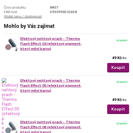
Číslo produktu:
8807
EAN kód:
5903990532658
Hlídat cenu / dostupnost
Mohlo by Vás zajímat
Efektový nehtový prach - Thermo
skladem
Flash Effect 04 (efektový pigment,
který mění barvu)
49 Kč
/
ks
Koupit
Efektový nehtový prach - Thermo
skladem
Flash Effect 05 (efektový pigment,
který mění barvu)
49 Kč
/
ks
Koupit
Efektový nehtový prach - Thermo
skladem
Flash Effect 06 (efektový pigment,
který mění barvu)