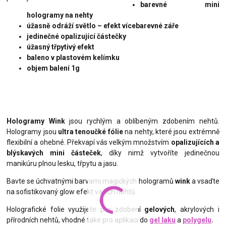
barevné mini
hologramy na nehty
úžasně odráží světlo – efekt vícebarevné záře
jedinečné opalizující částečky
úžasný třpytivý efekt
baleno v plastovém kelímku
objem balení 1g
Hologramy Wink
jsou rychlým a oblíbeným zdobením nehtů.
Hologramy jsou
ultra tenoučké fólie
na nehty, které jsou extrémně
flexibilní a ohebné. Překvapí vás velkým množstvím
opalizujících a
blýskavých mini částeček
, díky nimž vytvoříte jedinečnou
manikúru plnou lesku, třpytu a jasu.
Bavte se úchvatnými barvami magických hologramů
wink
a vsaďte
na sofistikovaný glow efekt vašich nehtů.
Holografické folie využijete pro zdobení
gelových
, akrylových i
přírodních nehtů, vhodné také pro aplikaci do
gel laku
a
polygelu
.