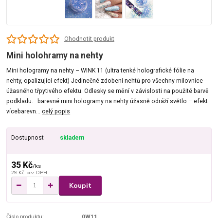
Ohodnotit produkt
Mini holohramy na nehty
Mini hologramy na nehty – WINK 11 (ultra tenké holografické fólie na
nehty, opalizující efekt) Jedinečné zdobení nehtů pro všechny milovnice
úžasného třpytivého efektu. Odlesky se mění v závislosti na použité barvě
podkladu. barevné mini hologramy na nehty úžasně odráží světlo – efekt
vícebarevn...
celý popis
Dostupnost
skladem
35 Kč
/
ks
29 Kč
bez DPH
Koupit
Číslo produktu:
0W11