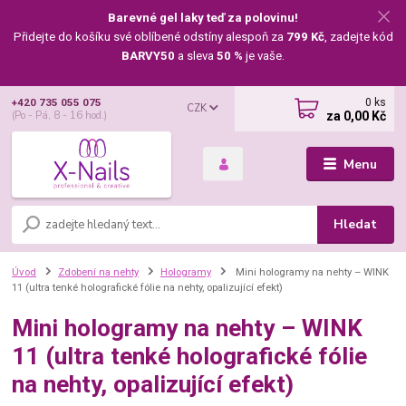
Barevné gel laky teď za polovinu!
Přidejte do košíku své oblíbené odstíny alespoň za
799 Kč
, zadejte kód
BARVY50
a sleva
50 %
je vaše.
0
ks
+420 735 055 075
CZK
za
0,00 Kč
(Po - Pá, 8 - 16 hod.)
Menu
Hledat
Úvod
Zdobení na nehty
Hologramy
Mini hologramy na nehty – WINK
11 (ultra tenké holografické fólie na nehty, opalizující efekt)
Mini hologramy na nehty – WINK
11 (ultra tenké holografické fólie
na nehty, opalizující efekt)