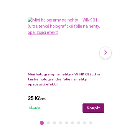
Mini hologramy na nehty – WINK 01 (ultra
Mini hologra
tenké holografické fólie na nehty,
tenké hologr
opalizující efekt)
opalizující e
35 Kč
35 Kč
/
ks
/
ks
Koupit
skladem
skladem