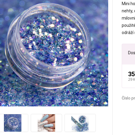
Mini h
nehty,
milovn
použit
odráží 
Dos
35
29 
Číslo p