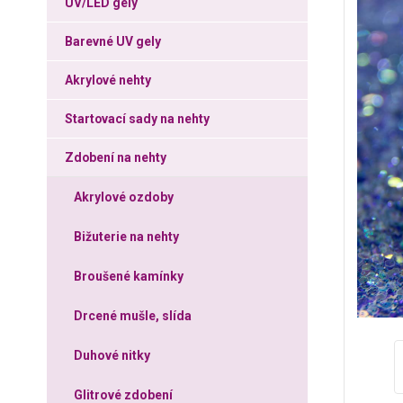
UV/LED gely
Barevné UV gely
Akrylové nehty
Startovací sady na nehty
Zdobení na nehty
Akrylové ozdoby
Bižuterie na nehty
Broušené kamínky
Drcené mušle, slída
Duhové nitky
Glitrové zdobení