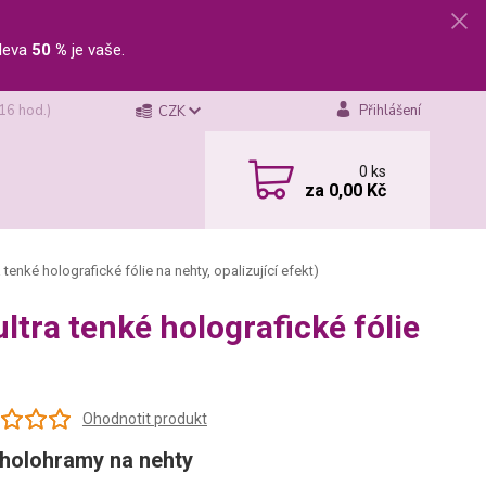
leva
50 %
je vaše.
 16 hod.)
Přihlášení
CZK
0
ks
za
0,00 Kč
enké holografické fólie na nehty, opalizující efekt)
tra tenké holografické fólie
Ohodnotit produkt
 holohramy na nehty