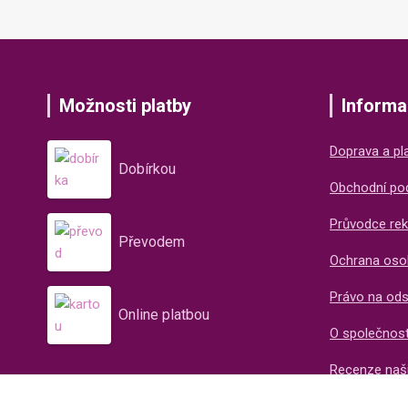
Možnosti platby
Informa
Doprava a pl
Dobírkou
Obchodní po
Průvodce rek
Převodem
Ochrana oso
Právo na od
Online platbou
O společnos
Recenze naš