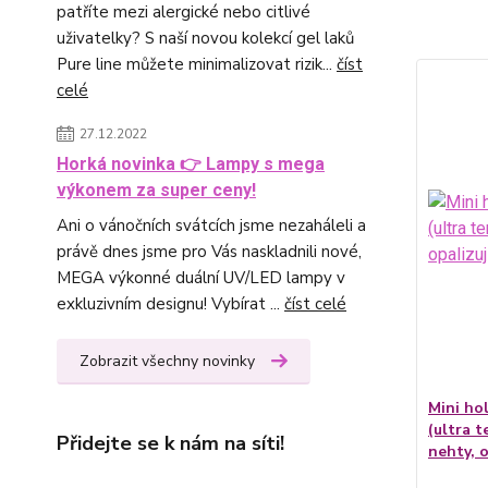
patříte mezi alergické nebo citlivé
uživatelky? S naší novou kolekcí gel laků
Pure line můžete minimalizovat rizik...
číst
celé
27.12.2022
Horká novinka 👉 Lampy s mega
výkonem za super ceny!
Ani o vánočních svátcích jsme nezaháleli a
právě dnes jsme pro Vás naskladnili nové,
MEGA výkonné duální UV/LED lampy v
exkluzivním designu! Vybírat ...
číst celé
Zobrazit všechny novinky
Mini ho
(ultra t
Přidejte se k nám na síti!
nehty, o