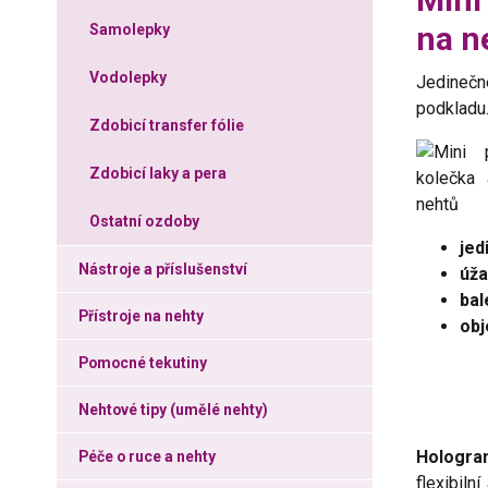
na ne
Samolepky
Vodolepky
Jedinečn
podkladu
Zdobicí transfer fólie
Zdobicí laky a pera
Ostatní ozdoby
jed
Nástroje a příslušenství
úža
bal
Přístroje na nehty
obj
Pomocné tekutiny
Nehtové tipy (umělé nehty)
Hologra
Péče o ruce a nehty
flexibil