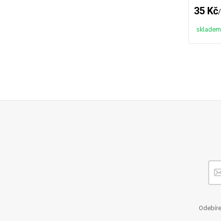
35 Kč
/
skladem
Odebíre