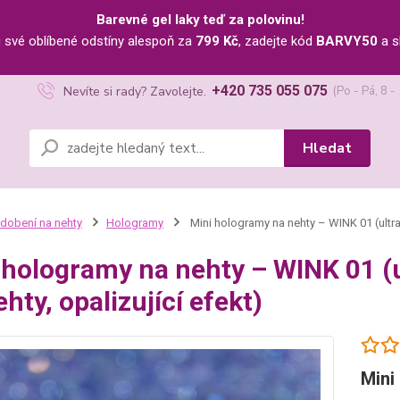
Barevné gel laky teď za polovinu!
u své oblíbené odstíny alespoň za
799 Kč
, zadejte kód
BARVY50
a s
+420 735 055 075
Nevíte si rady? Zavolejte.
(Po - Pá, 8 -
Hledat
dobení na nehty
Hologramy
Mini hologramy na nehty – WINK 01 (ultra t
 hologramy na nehty – WINK 01 (ul
hty, opalizující efekt)
Mini