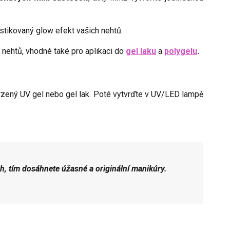
stikovaný glow efekt vašich nehtů.
ch nehtů, vhodné také pro aplikaci do
gel laku
a
polygelu
.
zený UV gel nebo gel lak. Poté vytvrďte v UV/LED lampě
, tím dosáhnete úžasné a originální manikúry.