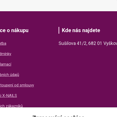
ce o nákupu
Kde nás najdete
Sušilova 41/2, 682 01 Vyško
atba
dmínky
lamací
bních údajů
stoupení od smlouvy
ti X-NAILS
ich zákazníků