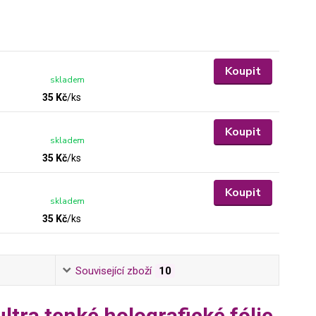
Koupit
skladem
35 Kč
/
ks
Koupit
skladem
35 Kč
/
ks
Koupit
skladem
35 Kč
/
ks
Související zboží
10
tra tenké holografické fólie