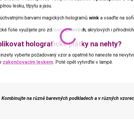
plnou lesku, třpytu a jasu.
 úchvatnými barvami magických hologramů
wink
a vsaďte na sofi
cké folie využijete pro zdobení
gelových
, akrylových i přírodní
likovat holografické plátky na nehty?
inzety vyberte požadovaný vzor a opatrně ho naneste na nevytvr
te
zakončovacím leskem
. Poté opět vytvrďte v lampě.
Kombinujte na různě barevných podkladech a v různých vzorech