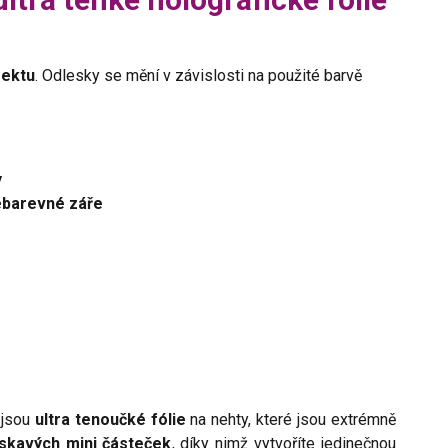
fektu
. Odlesky se mění v závislosti na použité barvě
y
cebarevné záře
 jsou
ultra tenoučké fólie
na nehty, které jsou extrémně
lýskavých mini částeček
, díky nimž vytvoříte jedinečnou