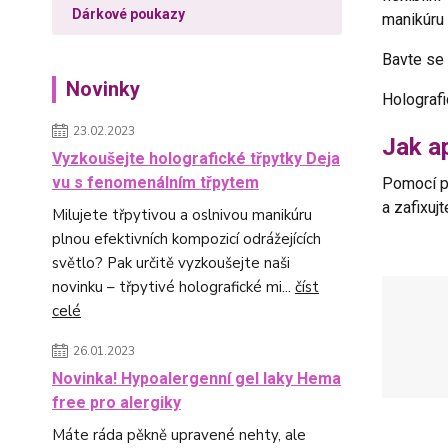
Dárkové poukazy
manikúru 
Bavte se
Novinky
Holografi
23.02.2023
Jak ap
Vyzkoušejte holografické třpytky Deja
vu s fenomenálním třpytem
Pomocí p
a zafixuj
Milujete třpytivou a oslnivou manikúru
plnou efektivních kompozicí odrážejících
světlo? Pak určitě vyzkoušejte naši
novinku – třpytivé holografické mi...
číst
celé
26.01.2023
Novinka! Hypoalergenní gel laky Hema
free pro alergiky
Máte ráda pěkně upravené nehty, ale