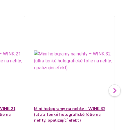
 WINK 21
Mini hologramy na nehty – WINK 32
lie na
(ultra tenké holografické fólie na
Mi
nehty, opalizující efekt)
(ul
neh