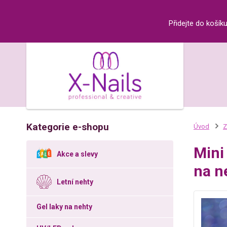
Přidejte do košík
Kategorie e-shopu
Úvod
Z
Mini
Akce a slevy
na ne
Letní nehty
Gel laky na nehty