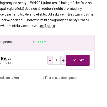
ologramy na nehty – WINK 01 (ultra tenké holografické fólie na
 opalizující efekt) Jedinečné zdobení nehtů pro všechny
ice úžasného třpytivého efektu. Odlesky se mění v závislosti na
é barvě podkladu. barevné mini hologramy na nehty úžasně
světlo – efekt vícebarevn...
celý popis
tupnost
skladem
 Kč
/
ks
Koupit
Kč
bez DPH
roduktu:
0W01
Hlídat cenu / dostupnost