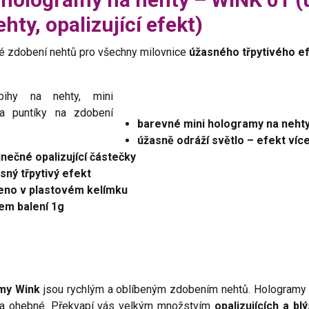
hty, opalizující efekt)
é zdobení nehtů pro všechny milovnice
úžasného třpytivého e
.
barevné mini hologramy na neht
úžasně odráží světlo – efekt ví
inečné opalizující částečky
sný třpytivý efekt
eno v plastovém kelímku
em balení 1g
my Wink
jsou rychlým a oblíbeným zdobením nehtů. Hologramy
ní a ohebné. Překvapí vás velkým množstvím
opalizujících a b