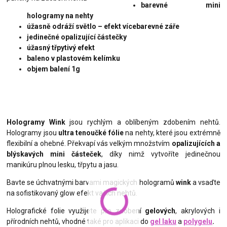
barevné mini
hologramy na nehty
úžasně odráží světlo – efekt vícebarevné záře
jedinečné opalizující částečky
úžasný třpytivý efekt
baleno v plastovém kelímku
objem balení 1g
Hologramy Wink
jsou rychlým a oblíbeným zdobením nehtů.
Hologramy jsou
ultra tenoučké fólie
na nehty, které jsou extrémně
flexibilní a ohebné. Překvapí vás velkým množstvím
opalizujících a
blýskavých mini částeček
, díky nimž vytvoříte jedinečnou
manikúru plnou lesku, třpytu a jasu.
Bavte se úchvatnými barvami magických hologramů
wink
a vsaďte
na sofistikovaný glow efekt vašich nehtů.
Holografické folie využijete pro zdobení
gelových
, akrylových i
přírodních nehtů, vhodné také pro aplikaci do
gel laku
a
polygelu
.