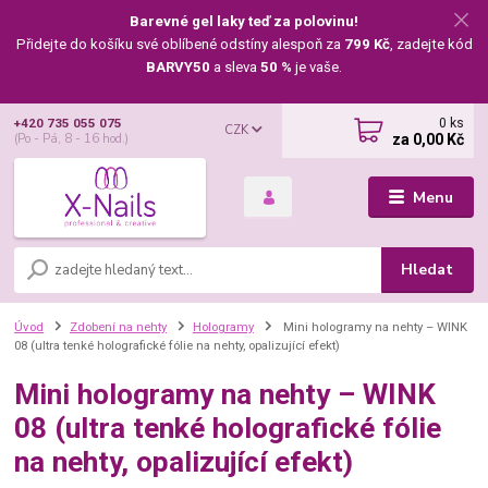
Barevné gel laky teď za polovinu!
Přidejte do košíku své oblíbené odstíny alespoň za
799 Kč
, zadejte kód
BARVY50
a sleva
50 %
je vaše.
0
ks
+420 735 055 075
CZK
za
0,00 Kč
(Po - Pá, 8 - 16 hod.)
Menu
Hledat
Úvod
Zdobení na nehty
Hologramy
Mini hologramy na nehty – WINK
08 (ultra tenké holografické fólie na nehty, opalizující efekt)
Mini hologramy na nehty – WINK
08 (ultra tenké holografické fólie
na nehty, opalizující efekt)