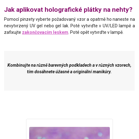
Jak aplikovat holografické plátky na nehty?
Pomocí pinzety vyberte požadovaný vzor a opatrně ho naneste na
nevytvrzený UV gel nebo gel lak. Poté vytvrďte v UV/LED lampě a
zafixujte
zakončovacím leskem
. Poté opět vytvrďte v lampě.
Kombinujte na různě barevných podkladech a v různých vzorech,
tím dosáhnete úžasné a originální manikúry.