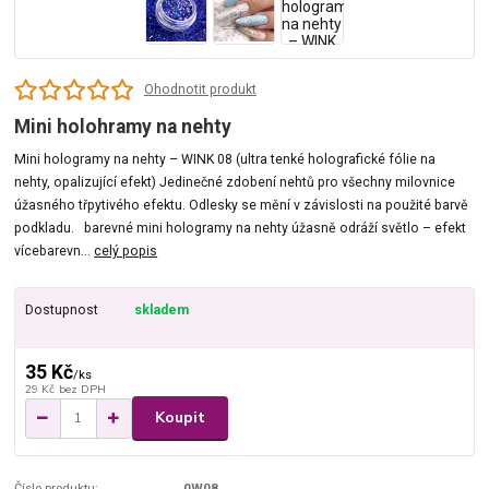
Ohodnotit produkt
Mini holohramy na nehty
Mini hologramy na nehty – WINK 08 (ultra tenké holografické fólie na
nehty, opalizující efekt) Jedinečné zdobení nehtů pro všechny milovnice
úžasného třpytivého efektu. Odlesky se mění v závislosti na použité barvě
podkladu. barevné mini hologramy na nehty úžasně odráží světlo – efekt
vícebarevn...
celý popis
Dostupnost
skladem
35 Kč
/
ks
29 Kč
bez DPH
Koupit
Číslo produktu:
0W08