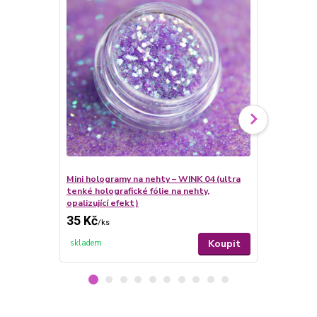
Mini hologramy na nehty – WINK 04 (ultra
Mini hologra
tenké holografické fólie na nehty,
tenké hologr
opalizující efekt)
opalizující e
35 Kč
35 Kč
/
ks
/
ks
Koupit
skladem
skladem