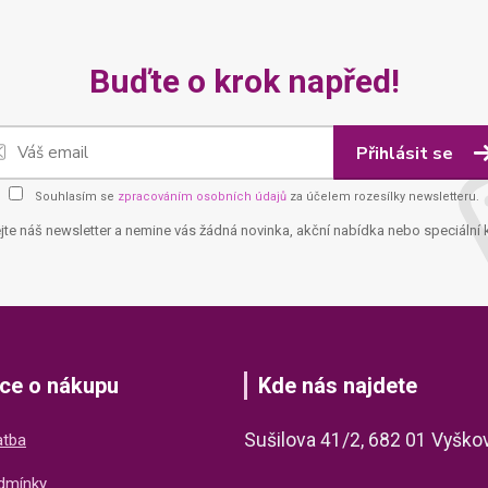
Buďte o krok napřed!
Přihlásit se
Souhlasím se
zpracováním osobních údajů
za účelem rozesílky newsletteru.
jte náš newsletter a nemine vás žádná novinka, akční nabídka nebo speciální 
ce o nákupu
Kde nás najdete
Sušilova 41/2, 682 01 Vyško
atba
dmínky