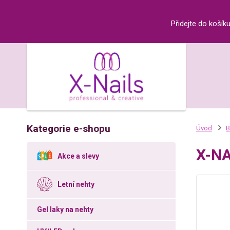
Přidejte do košík
Kategorie e-shopu
Úvod
B
X-NA
Akce a slevy
Letní nehty
Gel laky na nehty