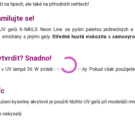
ží na tipech, ale také na přírodních nehtech!
zamilujte se!
UV gelů X-NAILS Neon Line se pyšní paletou jedinečných 
 smíchány s jinými gely.
Středně hustá viskozita
a
samovyro
ytvrdit? Snadno!
í v UV lampě 36 W zvládnete za 2 minuty. Pokud však použijet
íc
učení kyseliny akrylové je použití těchto UV gelů při modeláži
e nekyselý.