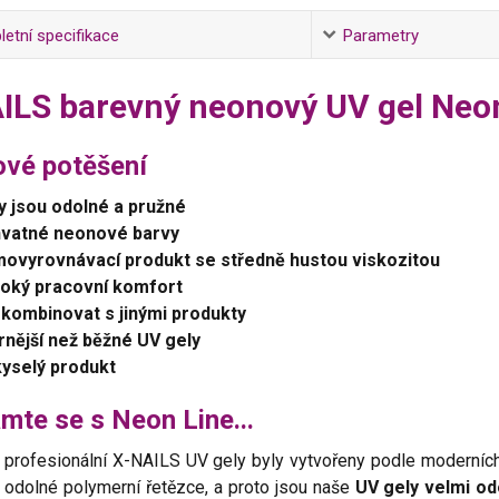
etní specifikace
Parametry
ILS barevný neonový UV gel Neon
vé potěšení
y jsou odolné a pružné
vatné neonové barvy
ovyrovnávací produkt se
středně hustou viskozitou
oký pracovní komfort
 kombinovat s jinými produkty
rnější než běžné UV gely
yselý produkt
mte se s Neon Line...
 profesionální X-NAILS UV gely byly vytvořeny podle moderních
 odolné polymerní řetězce, a proto jsou naše
UV gely velmi od