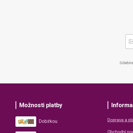
Odebíre
Možnosti platby
Informa
Doprava a pl
Dobírkou
Obchodní po