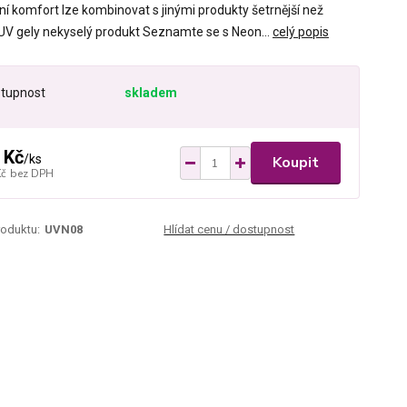
ní komfort lze kombinovat s jinými produkty šetrnější než
UV gely nekyselý produkt Seznamte se s Neon...
celý popis
tupnost
skladem
 Kč
/
ks
Koupit
Kč
bez DPH
roduktu:
UVN08
Hlídat cenu / dostupnost