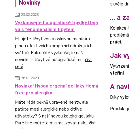
Novinky
skvěle dr
23.02.2023
... a 
Vyzkoušejte holografické třpytky Deja
Kolekce 
vu s fenomenálním třpytem
problémů
Milujete třpytivou a oslnivou manikúru
práci
.
plnou efektivních kompozicí odrážejících
světlo? Pak určitě vyzkoušejte naši
Jak v
novinku – třpytivé holografické mi...
číst
Vytvrzen
celé
vteřin
!
26.01.2023
A nav
Novinka! Hypoalergenní gel laky Hema
free pro alergiky
Díky vylo
Máte ráda pěkně upravené nehty, ale
Produkt j
patříte mezi alergické nebo citlivé
uživatelky? S naší novou kolekcí gel laků
Pure line můžete minimalizovat rizik...
číst