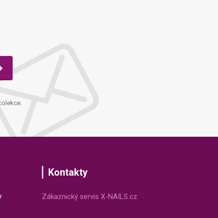
kolekce.
Kontakty
v
Zákaznický servis X-NAILS.cz