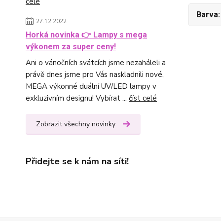
celé
Barva
27.12.2022
Horká novinka 👉 Lampy s mega
výkonem za super ceny!
Ani o vánočních svátcích jsme nezaháleli a
právě dnes jsme pro Vás naskladnili nové,
MEGA výkonné duální UV/LED lampy v
exkluzivním designu! Vybírat ...
číst celé
Zobrazit všechny novinky
Přidejte se k nám na síti!