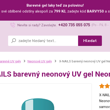
Barevné gel laky teď za polovinu!
u své oblíbené odstíny alespoň za
799 Kč
, zadejte kód
BARVY50
a s
+420 735 055 075
Nevíte si rady? Zavolejte.
(Po - Pá, 8 -
Hledat
arevné UV gely
Neonové UV gely
X-NAILS barevný neonový UV gel Ne
ILS barevný neonový UV gel Neon
X-NAIL
Neonov
samovy