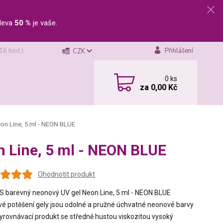
leva
50 %
je vaše.
 16 hod.)
Přihlášení
CZK
0
ks
za
0,00 Kč
on Line, 5 ml - NEON BLUE
 Line, 5 ml - NEON BLUE
Ohodnotit produkt
S barevný neonový UV gel Neon Line, 5 ml - NEON BLUE
é potěšení gely jsou odolné a pružné úchvatné neonové barvy
rovnávací produkt se středně hustou viskozitou vysoký