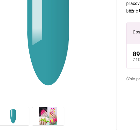
pracov
běžné 
Dos
89
74 
Číslo p