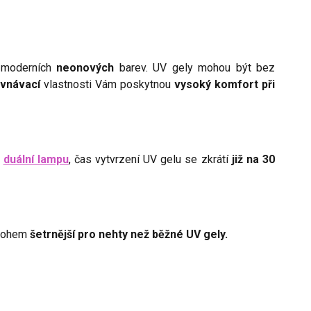
a moderních
neonových
barev. UV gely mohou být bez
vnávací
vlastnosti Vám poskytnou
vysoký komfort při
e
duální lampu
, čas vytvrzení UV gelu se zkrátí
již na 30
 mnohem
šetrnější pro nehty než běžné UV gely.