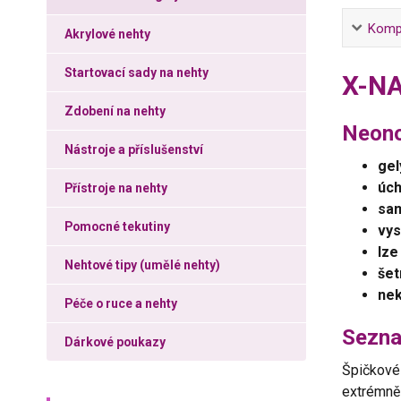
Kompl
Akrylové nehty
Startovací sady na nehty
X-NA
Zdobení na nehty
Neono
Nástroje a příslušenství
gel
úch
Přístroje na nehty
sam
Pomocné tekutiny
vys
lze
Nehtové tipy (umělé nehty)
šet
nek
Péče o ruce a nehty
Sezna
Dárkové poukazy
Špičkové
extrémně