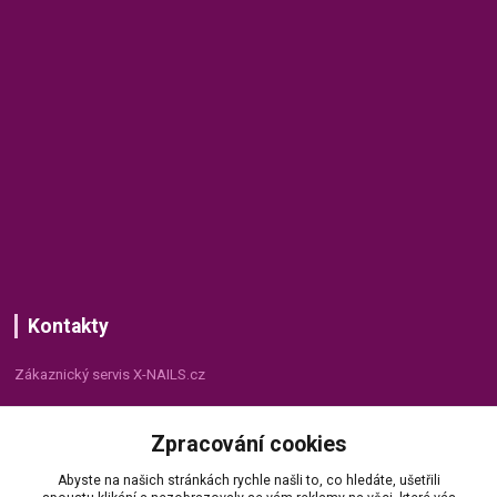
Kontakty
Zákaznický servis X-NAILS.cz
Dana Matušková
Zpracování cookies
+420 735 055 075
(Po - Pá, 8 - 16 hod.)
Abyste na našich stránkách rychle našli to, co hledáte, ušetřili