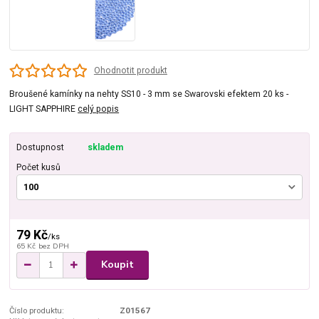
Ohodnotit produkt
Broušené kamínky na nehty SS10 - 3 mm se Swarovski efektem 20 ks -
LIGHT SAPPHIRE
celý popis
Dostupnost
skladem
Počet kusů
79 Kč
/
ks
65 Kč
bez DPH
Koupit
Číslo produktu:
Z01567