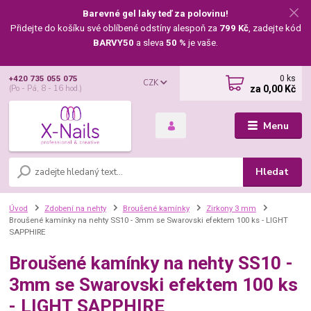
Barevné gel laky teď za polovinu!
Přidejte do košíku své oblíbené odstíny alespoň za
799 Kč
, zadejte kód
BARVY50
a sleva
50 %
je vaše.
0
ks
+420 735 055 075
CZK
za
0,00 Kč
(Po - Pá, 8 - 16 hod.)
Menu
Hledat
Úvod
Zdobení na nehty
Broušené kamínky
Zirkony 3 mm
Broušené kamínky na nehty SS10 - 3mm se Swarovski efektem 100 ks - LIGHT
SAPPHIRE
Broušené kamínky na nehty SS10 -
3mm se Swarovski efektem 100 ks
- LIGHT SAPPHIRE