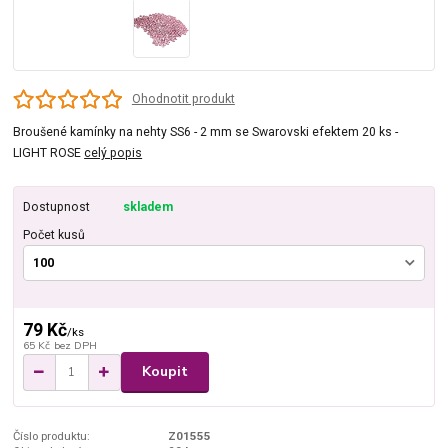
Ohodnotit produkt
Broušené kamínky na nehty SS6 - 2 mm se Swarovski efektem 20 ks -
LIGHT ROSE
celý popis
Dostupnost
skladem
Počet kusů
79 Kč
/
ks
65 Kč
bez DPH
Koupit
Číslo produktu:
Z01555