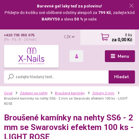
Barevné gel laky teď za polovinu!
Přidejte do košíku své oblíbené odstíny alespoň za
799 Kč
, zadejte kód
BARVY50
a sleva
50 %
je vaše.
0
ks
+420 735 055 075
CZK
za
0,00 Kč
(Po - Pá, 8 - 16 hod.)
Menu
Hledat
Úvod
Zdobení na nehty
Broušené kamínky
Zirkony 2 mm
Broušené kamínky na nehty SS6 - 2 mm se Swarovski efektem 100 ks - LIGHT
ROSE
Broušené kamínky na nehty SS6 - 2
mm se Swarovski efektem 100 ks -
LIGHT ROSE