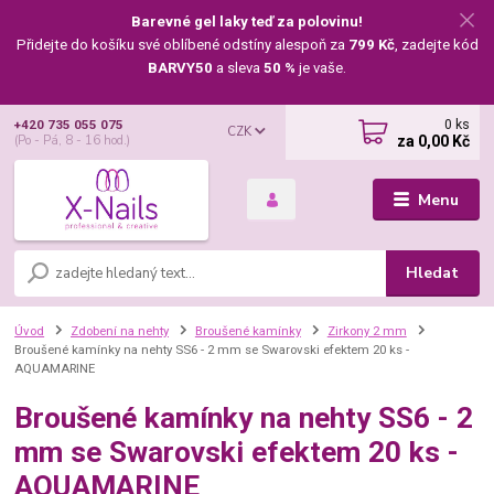
Barevné gel laky teď za polovinu!
Přidejte do košíku své oblíbené odstíny alespoň za
799 Kč
, zadejte kód
BARVY50
a sleva
50 %
je vaše.
0
ks
+420 735 055 075
CZK
za
0,00 Kč
(Po - Pá, 8 - 16 hod.)
Menu
Hledat
Úvod
Zdobení na nehty
Broušené kamínky
Zirkony 2 mm
Broušené kamínky na nehty SS6 - 2 mm se Swarovski efektem 20 ks -
AQUAMARINE
Broušené kamínky na nehty SS6 - 2
mm se Swarovski efektem 20 ks -
AQUAMARINE