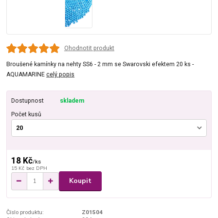
Ohodnotit produkt
Broušené kamínky na nehty SS6 - 2 mm se Swarovski efektem 20 ks -
AQUAMARINE
celý popis
Dostupnost
skladem
Počet kusů
18 Kč
/
ks
15 Kč
bez DPH
Koupit
Číslo produktu:
Z01504