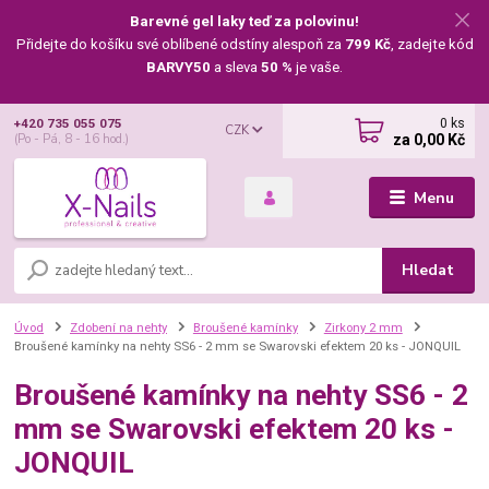
Barevné gel laky teď za polovinu!
Přidejte do košíku své oblíbené odstíny alespoň za
799 Kč
, zadejte kód
BARVY50
a sleva
50 %
je vaše.
0
ks
+420 735 055 075
CZK
za
0,00 Kč
(Po - Pá, 8 - 16 hod.)
Menu
Hledat
Úvod
Zdobení na nehty
Broušené kamínky
Zirkony 2 mm
Broušené kamínky na nehty SS6 - 2 mm se Swarovski efektem 20 ks - JONQUIL
Broušené kamínky na nehty SS6 - 2
mm se Swarovski efektem 20 ks -
JONQUIL