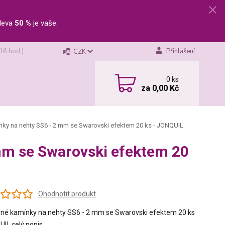
leva
50 %
je vaše.
 16 hod.)
Přihlášení
CZK
0
ks
za
0,00 Kč
ky na nehty SS6 - 2 mm se Swarovski efektem 20 ks - JONQUIL
mm se Swarovski efektem 20
Ohodnotit produkt
né kamínky na nehty SS6 - 2 mm se Swarovski efektem 20 ks
QUIL
celý popis