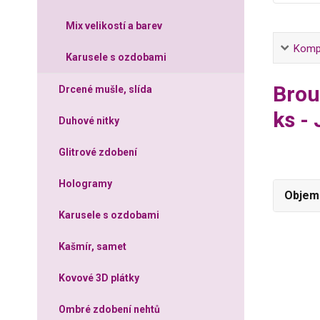
Mix velikostí a barev
Kompl
Karusele s ozdobami
Brou
Drcené mušle, slída
ks -
Duhové nitky
Glitrové zdobení
Hologramy
Objem 
Karusele s ozdobami
Kašmír, samet
Kovové 3D plátky
Ombré zdobení nehtů