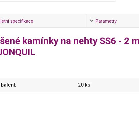
etní specifikace
Parametry
šené kamínky na nehty SS6 - 2 
 JONQUIL
balení
20 ks