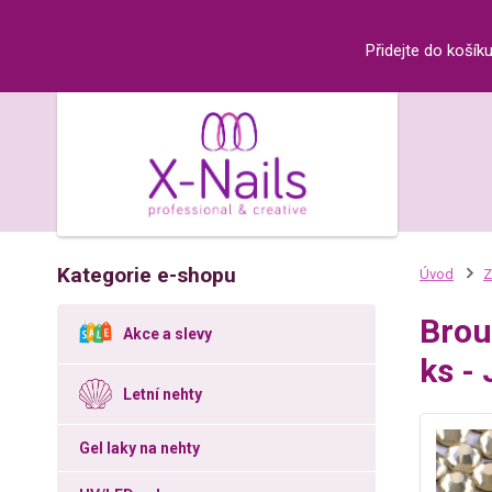
Přidejte do košík
Kategorie e-shopu
Úvod
Z
Brou
Akce a slevy
ks -
Letní nehty
Gel laky na nehty