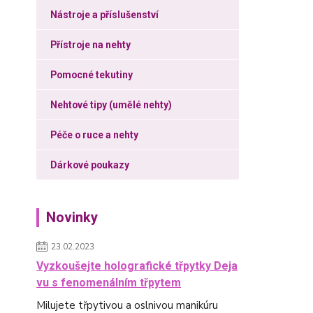
Nástroje a příslušenství
Přístroje na nehty
Pomocné tekutiny
Nehtové tipy (umělé nehty)
Péče o ruce a nehty
Dárkové poukazy
Novinky
23.02.2023
Vyzkoušejte holografické třpytky Deja
vu s fenomenálním třpytem
Milujete třpytivou a oslnivou manikúru