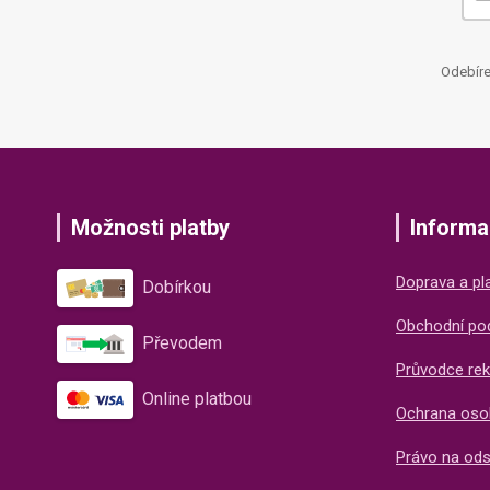
Odebíre
Možnosti platby
Informa
Doprava a pl
Dobírkou
Obchodní po
Převodem
Průvodce rek
Online platbou
Ochrana oso
Právo na od