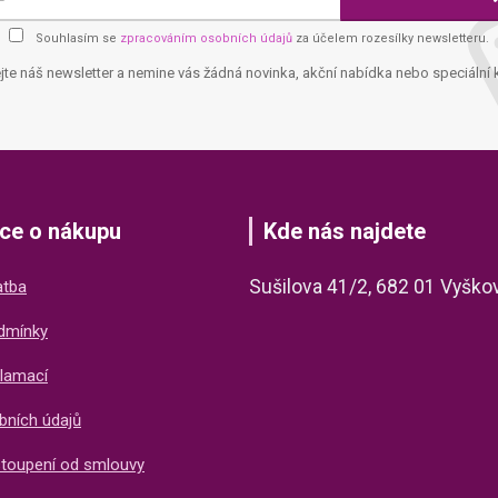
Souhlasím se
zpracováním osobních údajů
za účelem rozesílky newsletteru.
jte náš newsletter a nemine vás žádná novinka, akční nabídka nebo speciální 
ce o nákupu
Kde nás najdete
Sušilova 41/2, 682 01 Vyško
atba
dmínky
lamací
bních údajů
stoupení od smlouvy