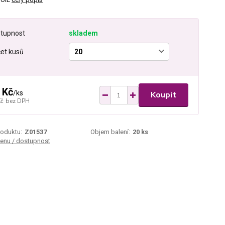
tupnost
skladem
et kusů
 Kč
/
ks
Koupit
Kč
bez DPH
roduktu:
Z01537
Objem balení:
20 ks
cenu / dostupnost