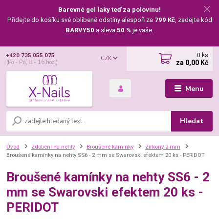
Barevné gel laky teď za polovinu!
Přidejte do košíku své oblíbené odstíny alespoň za
799 Kč
, zadejte kód
BARVY50
a sleva
50 %
je vaše.
0
ks
+420 735 055 075
CZK
za
0,00 Kč
(Po - Pá, 8 - 16 hod.)
Menu
Hledat
Úvod
Zdobení na nehty
Broušené kamínky
Zirkony 2 mm
Broušené kamínky na nehty SS6 - 2 mm se Swarovski efektem 20 ks - PERIDOT
Broušené kamínky na nehty SS6 - 2
mm se Swarovski efektem 20 ks -
PERIDOT